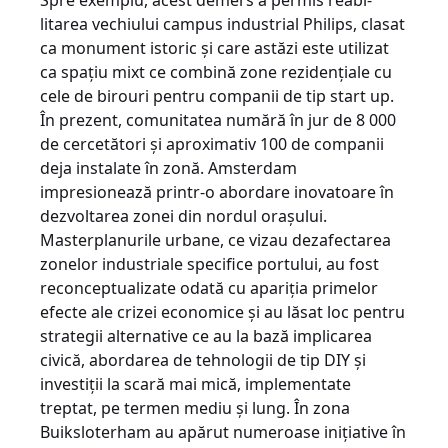
Spre exemplu, acest demers a permis reabi­
litarea vechiului campus industrial Philips, clasat
ca monument istoric şi care astăzi este utilizat
ca spaţiu mixt ce combină zone rezidenţiale cu
cele de birouri pentru companii de tip start up.
În prezent, comunitatea numără în jur de 8 000
de cercetători şi aproximativ 100 de companii
deja instalate în zonă. Amsterdam
impresionează printr-o abordare inovatoare în
dezvoltarea zonei din nordul oraşului.
Masterplanurile urbane, ce vizau dezafectarea
zonelor industriale specifice portului, au fost
reconceptualizate odată cu apariţia primelor
efecte ale crizei economice şi au lăsat loc pentru
strategii alternative ce au la bază implicarea
civică, abordarea de tehnologii de tip DIY şi
investiţii la scară mai mică, implementate
treptat, pe termen mediu şi lung. În zona
Buiksloterham au apărut numeroase iniţiative în