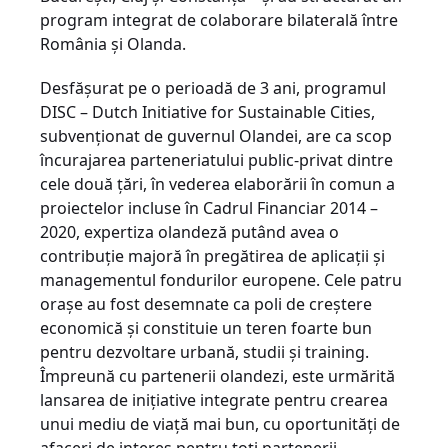
program integrat de colaborare bilaterală între
România şi Olanda.
Desfăşurat pe o perioadă de 3 ani, programul
DISC – Dutch Initiative for Sustainable Cities,
subvenţionat de guvernul Olandei, are ca scop
încurajarea parteneriatului public-privat dintre
cele două ţări, în vederea elaborării în comun a
proiectelor incluse în Cadrul Financiar 2014 –
2020, expertiza olandeză putând avea o
contribuţie majoră în pregătirea de aplicaţii şi
managementul fondurilor europene. Cele patru
oraşe au fost desemnate ca poli de creştere
economică şi constituie un teren foarte bun
pentru dezvoltare urbană, studii şi training.
Împreună cu partenerii olandezi, este urmărită
lansarea de iniţiative integrate pentru crearea
unui mediu de viaţă mai bun, cu oportunităţi de