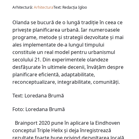
Arhitectură:
Arhitectura
Text: Redacția Igloo
Olanda se bucură de o lungă tradiție în ceea ce
priveşte planificarea urbană. Iar numeroasele
programe, metode şi strategii dezvoltate şi mai
ales implementate de-a lungul timpului
constituie un real model pentru urbanismul
secolului 21. Din experimentele olandeze
desfăşurate în ultimele decenii, învăţăm despre
planificare eficientă, adaptabilitate,
reconceptualizare, integrabilitate, comunităţi.
Text: Loredana Brumă
Foto: Loredana Brumă
Brainport 2020 pune în aplicare la Eindhoven
conceptul Triple Helix şi deja înregistrează
rezultate foarte bune privind dezvoltarea locală.