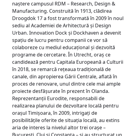
naştere campusul RDM – Research, Design &
Manufacturing. Construită în 1913, clădirea
Droogdok 17 a fost transformată în 2009 în noul
sediu al Academiei de Arhitectură şi Design
Urban. Innovation Dock şi Dockhaven a devenit
spaţiu de lucru pentru companii ce vor să
colaboreze cu mediul educaţional şi dezvoltă
programe de cercetare. În Utrecht, oraş ce
candidează pentru Capitala Europeană a Culturii
în 2018, se remarcă reţeaua tradiţională de
canale, din apropierea Gării Centrale, aflată în
proces de renovare, unul dintre cele mai ample
proiecte desfăşurate în prezent în Olanda.
Reprezentanţii Eurodite, responsabili de
realizarea planului de dezvoltare locală pentru
oraşul Timişoara, în 2009, intrigaţi de
posibilităţile oferite de situaţia locală, au extins
aria de interes la nivelul altor trei oraşe –
Bucureşti, Cluj şi Constanţa – şi au structurat un