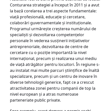
Conturarea strategiei a început în 2011 şi a avut
la bază corelarea a trei aspecte fundamentale:
viaţă profesională, educaţie şi cercetare,
colaborări guvernamentale şi instituţionale.
Programul urmăreşte creşterea numărului de
specialişti şi dezvoltarea competenţelor
personale în vederea susţinerii iniţiativelor
antreprenoriale, dezvoltarea de centre de
cercetare cu o poziţie importantă la nivel
internaţional, precum şi realizarea unui mediu
de viaţă atrăgător pentru locuitori. În regiune s-
au instalat mai multe parcuri ştiinţifice de înaltă
specializare, precum şi un centru de inovare în
diverse tehnologii generice, fapt ce a crescut
atractivitatea zonei pentru companii de top la
nivel european şi a atras numeroase
parteneriate public private.