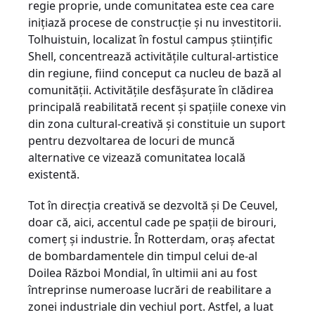
regie proprie, unde comunitatea este cea care
iniţiază procese de construcţie şi nu investitorii.
Tolhuistuin, localizat în fostul campus ştiinţific
Shell, concentrează activităţile cultu­ral-artistice
din regiune, fiind conceput ca nucleu de bază al
comunităţii. Activităţile desfăşurate în clădirea
principală reabilitată recent şi spaţiile conexe vin
din zona cultu­ral-creativă şi constituie un suport
pentru dezvoltarea de locuri de muncă
alternative ce vizează comunitatea locală
existentă.
Tot în direcţia creativă se dezvoltă şi De Ceuvel,
doar că, aici, accentul cade pe spaţii de birouri,
comerţ şi industrie. În Rotterdam, oraş afectat
de bombardamentele din timpul celui de-al
Doilea Război Mondial, în ultimii ani au fost
întreprinse numeroase lucrări de reabilitare a
zonei industriale din vechiul port. Astfel, a luat