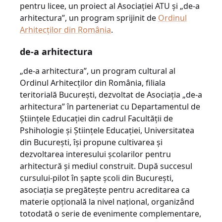
pentru licee, un proiect al Asociaţiei ATU şi „de-a
arhitectura”, un program sprijinit de
Ordinul
Arhitecţilor din România
.
de-a arhitectura
„de-a arhitectura”, un program cultural al
Ordinul Arhitecţilor din România, filiala
teritorială Bucureşti, dezvoltat de Asociaţia „de-a
arhitectura” în parteneriat cu Departamentul de
Ştiinţele Educaţiei din cadrul Facultăţii de
Pshihologie şi Ştiinţele Educaţiei, Universitatea
din Bucureşti, îşi propune cultivarea şi
dezvoltarea interesului şcolarilor pentru
arhitectură şi mediul construit. După succesul
cursului-pilot în şapte şcoli din Bucureşti,
asociaţia se pregăteşte pentru acreditarea ca
materie opţională la nivel naţional, organizând
totodată o serie de evenimente complementare,