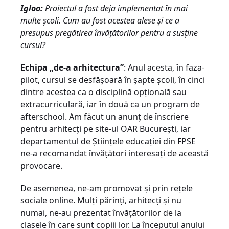
Igloo:
Proiectul a fost deja implementat în mai
multe şcoli. Cum au fost acestea alese şi ce a
presupus pregătirea învăţătorilor pentru a susţine
cursul?
Echipa „de-a arhitectura”
: Anul acesta, în faza-
pilot, cursul se desfăşoară în şapte şcoli, în cinci
dintre acestea ca o disciplină opţională sau
extracurriculară, iar în două ca un program de
afterschool. Am făcut un anunţ de înscriere
pentru arhitecţi pe site-ul OAR Bucureşti, iar
departamentul de Ştiinţele educaţiei din FPSE
ne-a recomandat învăţători interesaţi de această
provocare.
De asemenea, ne-am promovat şi prin reţele
sociale online. Mulţi părinţi, arhitecţi şi nu
numai, ne-au prezentat învăţătorilor de la
clasele în care sunt copiii lor. La începutul anului