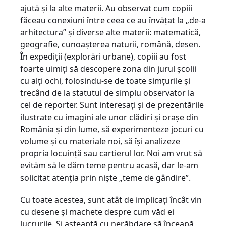
ajută şi la alte materii. Au observat cum copiii
făceau conexiuni între ceea ce au învăţat la „de-a
arhitectura” şi diverse alte materii: matematică,
geografie, cunoaşterea naturii, română, desen.
În expediţii (explorări urbane), copiii au fost
foarte uimiţi să descopere zona din jurul şcolii
cu alţi ochi, folosindu-se de toate simţurile şi
trecând de la statutul de simplu observator la
cel de reporter. Sunt interesaţi şi de prezentările
ilustrate cu imagini ale unor clădiri şi oraşe din
România şi din lume, să experimenteze jocuri cu
volume şi cu materiale noi, să îşi analizeze
propria locuinţă sau cartierul lor. Noi am vrut să
evităm să le dăm teme pentru acasă, dar le-am
solicitat atenţia prin nişte „teme de gândire”.
Cu toate acestea, sunt atât de implicaţi încât vin
cu desene şi machete despre cum văd ei
lucrurile. Şi aşteaptă cu nerăbdare să înceapă,