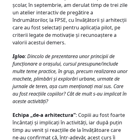
şcolar, în septembrie, am derulat timp de trei zile
un atelier interactiv de pregătire a
îndrumătorilor, la FPSE, cu învăţătorii şi arhitecţii
care au fost selectaţi pentru aplicaţia pilot, pe
criterii legate de motivaţie şi recunoaştere a
valorii acestui demers.
Igloo
: Dincolo de prezentarea unor principii de
funcţionare a oraşului, cursul presupune/include
multe teme practice, în grup, precum realizarea unor
machete, plimbări şi explorări urbane, urmate de
jurnale de teren, aşa cum menţionaţi mai sus. Care
au fost reacţiile copiilor? Cât de mult s-au implicat în
aceste activităţi?
Echipa „de-a arhitectura”
: Copiii au fost foarte
încântaţi şi implicaţi în activităţi, iar după puţin
timp au venit şi reacţiile de la învăţătoare care
ne-au confirmat că, într-adevăr, acest curs îi