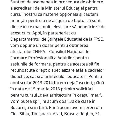
Suntem de asemenea în procedura de obţinere
a acreditării de la Ministerul Educaţiei pentru
cursul nostru ca materie opţională şi căutăm
finanţări pentru a ne asigura de faptul că sunt
din ce în ce mai mulţi elevi care să beneficieze de
acest curs. Apoi, în parteneriat cu
Departamentul de Ştiinţele Educaţiei de la FPSE,
vom depune un dosar pentru obţinerea
atestatului CNFPA – Consiliul Naţional de
Formare Profesională a Adulţilor pentru
sesiunile de formare, pentru ca acestea să fie
recunoscute drept o specializare atât a cadrelor
didactice, cât şi a arhitecţilor-educatori. Pentru
anul şcolar 2013-2014 facem deja înscrieri, până
în data de 15 martie 2013 primim solicitări
pentru cursul „de-a arhitectura în oraşul meu”.
Vom putea sprijini acum doar 30 de clase în
Bucureşti şi în ţară. Până acum avem cereri din
Cluj, Sibiu, Timişoara, Arad, Braşov, Reghin, Sf.