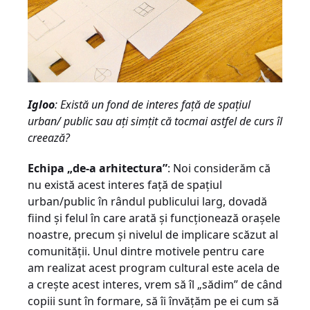
Igloo
: Există un fond de interes faţă de spaţiul
urban/ public sau aţi simţit că tocmai astfel de curs îl
creează?
Echipa „de-a arhitectura”
: Noi considerăm că
nu există acest interes faţă de spaţiul
urban/public în rândul publicului larg, dovadă
fiind şi felul în care arată şi funcţionează oraşele
noastre, precum şi nivelul de implicare scăzut al
comunităţii. Unul dintre motivele pentru care
am realizat acest program cultural este acela de
a creşte acest interes, vrem să îl „sădim” de când
copiii sunt în formare, să îi învăţăm pe ei cum să