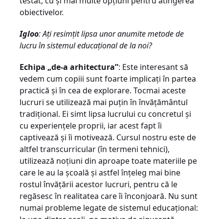
testat, cu şi mai multe opţiuni pentru atingerea
obiectivelor.
Igloo
: Aţi resimţit lipsa unor anumite metode de
lucru în sistemul educaţional de la noi?
Echipa „de-a arhitectura”
: Este interesant să
vedem cum copiii sunt foarte implicaţi în partea
practică şi în cea de explorare. Tocmai aceste
lucruri se utilizează mai puţin în învăţământul
tradiţional. Ei simt lipsa lucrului cu concretul şi
cu experienţele proprii, iar acest fapt îi
captivează şi îi motivează. Cursul nostru este de
altfel transcurricular (în termeni tehnici),
utilizează noţiuni din aproape toate materiile pe
care le au la şcoală şi astfel înţeleg mai bine
rostul învăţării acestor lucruri, pentru că le
regăsesc în realitatea care îi înconjoară. Nu sunt
numai probleme legate de sistemul educaţional: