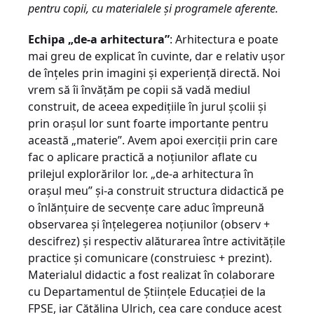
pentru copii, cu materialele şi programele aferente.
Echipa „de-a arhitectura”
: Arhitectura e poate
mai greu de explicat în cuvinte, dar e relativ uşor
de înţeles prin imagini şi experienţă directă. Noi
vrem să îi învăţăm pe copii să vadă mediul
construit, de aceea expediţiile în jurul şcolii şi
prin oraşul lor sunt foarte importante pentru
această „materie”. Avem apoi exerciţii prin care
fac o aplicare practică a noţiunilor aflate cu
prilejul explorărilor lor. „de-a arhitectura în
oraşul meu” şi-a construit structura didactică pe
o înlănţuire de secvenţe care aduc împreună
observarea şi înţelegerea noţiunilor (observ +
descifrez) şi respectiv alăturarea între activităţile
practice şi comunicare (construiesc + prezint).
Materialul didactic a fost realizat în colaborare
cu Departamentul de Ştiinţele Educaţiei de la
FPSE, iar Cătălina Ulrich, cea care conduce acest