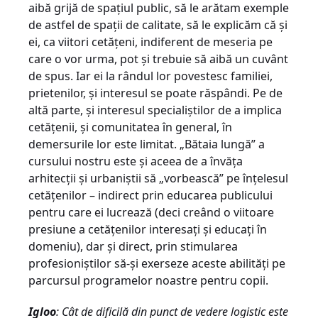
aibă grijă de spaţiul public, să le arătam exemple
de astfel de spaţii de calitate, să le explicăm că şi
ei, ca viitori cetăţeni, indiferent de meseria pe
care o vor urma, pot şi trebuie să aibă un cuvânt
de spus. Iar ei la rândul lor povestesc familiei,
prietenilor, şi interesul se poate răspândi. Pe de
altă parte, şi interesul specialiştilor de a implica
cetăţenii, şi comunitatea în general, în
demersurile lor este limitat. „Bătaia lungă” a
cursului nostru este şi aceea de a învăţa
arhitecţii şi urbaniştii să „vorbească” pe înţelesul
cetăţenilor – indirect prin educarea publicului
pentru care ei lucrează (deci creând o viitoare
presiune a cetăţenilor interesaţi şi educaţi în
domeniu), dar şi direct, prin stimularea
profesioniştilor să-şi exerseze aceste abilităţi pe
parcursul programelor noastre pentru copii.
Igloo
: Cât de dificilă din punct de vedere logistic este