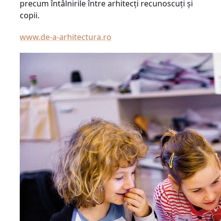
precum întâlnirile între arhitecţi recunoscuţi şi
copii.
www.de-a-arhitectura.ro