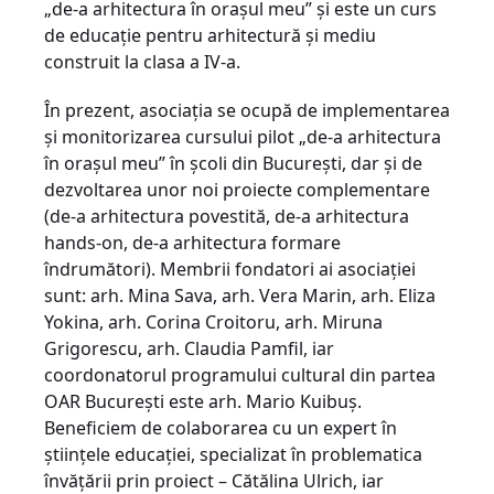
„de-a arhitectura în oraşul meu” şi este un curs
de educaţie pentru arhitectură şi mediu
construit la clasa a IV-a.
În prezent, asociaţia se ocupă de implementarea
şi monitorizarea cursului pilot „de-a arhitectura
în oraşul meu” în şcoli din Bucureşti, dar şi de
dezvoltarea unor noi proiecte complementare
(de-a arhitectura povestită, de-a arhitectura
hands-on, de-a arhitectura formare
îndrumători). Membrii fondatori ai asociaţiei
sunt: arh. Mina Sava, arh. Vera Marin, arh. Eliza
Yokina, arh. Corina Croitoru, arh. Miruna
Grigorescu, arh. Claudia Pamfil, iar
coordonatorul programului cultural din partea
OAR Bucureşti este arh. Mario Kuibuş.
Beneficiem de colaborarea cu un expert în
ştiinţele educaţiei, specializat în problematica
învăţării prin proiect – Cătălina Ulrich, iar