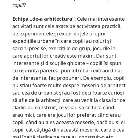
copiii?
Echipa „de-a arhitectura”
: Cele mai interesante
activităţi sunt cele axate pe activitatea practică,
pe experimentele şi experienţele proprii:
expediţiile urbane în care copiii au roluri şi
sarcini precise, exerciţiile de grup, jocurile în
care aportul lor creativ este maxim. Dar sunt
interesante şi discuţiile ghidate – copiii îşi spun
cu uşurinţă părerea, pun întrebări extraordinar
de interesante, fac propuneri. De exemplu, copiii
nu ştiau foarte multe despre meseria de arhitect
sau cea de urbanist şi au fost deci foarte curioşi
să afle de la arhitecţii care au venit la clasa lor ce
clădiri au construit, ce voiau să se facă când
erau mici, care era jocul lor preferat când erau
copii, când au ales această meserie, dacă au şi ei
copii, cât câştigă din această meserie, care e cea
mai înaltă cladire pe care au construit-o etc.