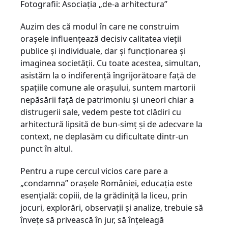
Fotografii: Asociaţia „de-a arhitectura”
Auzim des că modul în care ne construim
oraşele influenţează decisiv calitatea vieţii
publice şi individuale, dar şi funcţionarea şi
imaginea societăţii. Cu toate acestea, simultan,
asistăm la o indiferenţă îngrijorătoare faţă de
spaţiile comune ale oraşului, suntem martorii
nepăsării faţă de patrimoniu şi uneori chiar a
distrugerii sale, vedem peste tot clădiri cu
arhitectură lipsită de bun-simţ şi de adecvare la
context, ne deplasăm cu dificultate dintr-un
punct în altul.
Pentru a rupe cercul vicios care pare a
„condamna” oraşele României, educaţia este
esenţială: copiii, de la grădiniţă la liceu, prin
jocuri, explorări, observaţii şi analize, trebuie să
înveţe să privească în jur, să înţeleagă