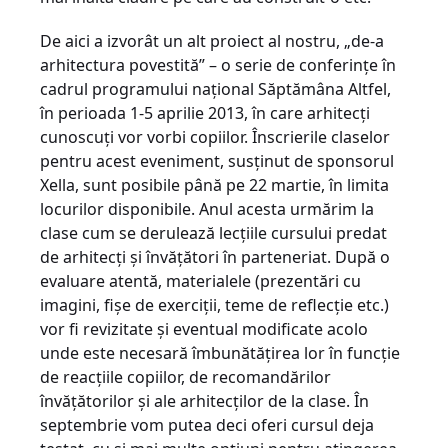
De aici a izvorât un alt proiect al nostru, „de-a
arhitectura povestită” – o serie de conferinţe în
cadrul programului naţional Săptămâna Altfel,
în perioada 1-5 aprilie 2013, în care arhitecţi
cunoscuţi vor vorbi copiilor. Înscrierile claselor
pentru acest eveniment, susţinut de sponsorul
Xella, sunt posibile până pe 22 martie, în limita
locurilor disponibile. Anul acesta urmărim la
clase cum se derulează lecţiile cursului predat
de arhitecţi şi învăţători în parteneriat. După o
evaluare atentă, materialele (prezentări cu
imagini, fişe de exerciţii, teme de reflecţie etc.)
vor fi revizitate şi eventual modificate acolo
unde este necesară îmbunătăţirea lor în funcţie
de reacţiile copiilor, de recomandărilor
învăţătorilor şi ale arhitecţilor de la clase. În
septembrie vom putea deci oferi cursul deja