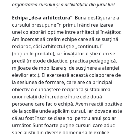
organizarea cursului şi a activităţilor din jurul lui?
Echipa „de-a arhitectura”
: Buna desfăşurare a
cursului presupune în primul rând realizarea
unei colaborări optime între arhitect şi învăţător.
Am încercat să creăm echipe care să se susţină
reciproc, căci arhitectul ştie „conţinutul”
(noţiunile predate), iar învăţătorul ştie cum se
predă (metode didactice, practica pedagogică,
mijloace de mobilizare şi de susţinere a atenţiei
elevilor etc.). Ei exersează această colaborare de
la sesiunea de formare, care are ca principal
obiectiv o cunoaştere reciprocă şi stabilirea
unor relaţii de încredere între cele două
persoane care fac o echipă. Avem reacţii pozitive
de la şcolile unde aplicăm cursul, iar dovada este
că au fost înscrise clase noi pentru anul şcolar
următor. Sunt foarte puţine cursuri care aduc
specialiştii din diverse domenii să le explice