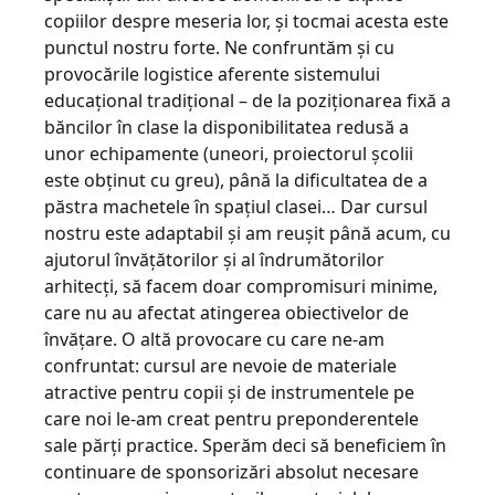
copiilor despre meseria lor, şi tocmai acesta este
punctul nostru forte. Ne confruntăm şi cu
provocările logistice aferente sistemului
educaţional tradiţional – de la poziţionarea fixă a
băncilor în clase la disponibilitatea redusă a
unor echipamente (uneori, proiectorul şcolii
este obţinut cu greu), până la dificultatea de a
păstra machetele în spaţiul clasei… Dar cursul
nostru este adaptabil şi am reuşit până acum, cu
ajutorul învăţătorilor şi al îndrumătorilor
arhitecţi, să facem doar compromisuri minime,
care nu au afectat atingerea obiectivelor de
învăţare. O altă provocare cu care ne-am
confruntat: cursul are nevoie de materiale
atractive pentru copii şi de instrumentele pe
care noi le-am creat pentru preponderentele
sale părţi practice. Sperăm deci să beneficiem în
continuare de sponsorizări absolut necesare