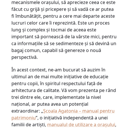
mecanismele oraşului, să aprecieze ceea ce este
făcut cu grijă şi pricepere şi să vadă ce ar putea
fi îmbunătăţit, pentru a cere mai departe aceste
lucruri celor care îi reprezintă. Este un proces
lung şi complex şi tocmai de aceea este
important să pornească de la vârste mici, pentru
ca informaţiile să se sedimenteze şi să devină un
bagaj comun, capabil să genereze o nouă
perspectivă.
În acest context, ne-am bucurat să auzim în
ultimul an de mai multe iniţiative de educaţie
pentru copii, în spiritul respectului faţă de
arhitectura de calitate. Vă vom prezenta pe rând
trei dintre ele, care, implementate la nivel
naţional, ar putea avea un potenţial
extraordinar: „
Şcoala Agatonia – manual pentru
patrimoniu
”, o iniţiativă independentă a unei
familii de artişti,
manualul de utilizare a oraşului
,