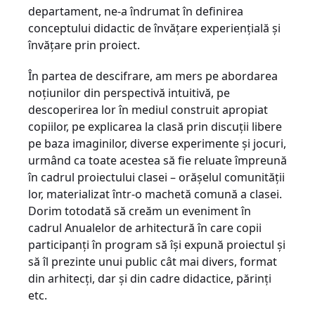
departament, ne-a îndrumat în definirea
conceptului didactic de învăţare experienţială şi
învăţare prin proiect.
În partea de descifrare, am mers pe abordarea
noţiunilor din perspectivă intuitivă, pe
descoperirea lor în mediul construit apropiat
copiilor, pe explicarea la clasă prin discuţii libere
pe baza imaginilor, diverse experimente şi jocuri,
urmând ca toate acestea să fie reluate împreună
în cadrul proiectului clasei – orăşelul comunităţii
lor, materializat într-o machetă comună a clasei.
Dorim totodată să creăm un eveniment în
cadrul Anualelor de arhitectură în care copii
participanţi în program să îşi expună proiectul şi
să îl prezinte unui public cât mai divers, format
din arhitecţi, dar şi din cadre didactice, părinţi
etc.