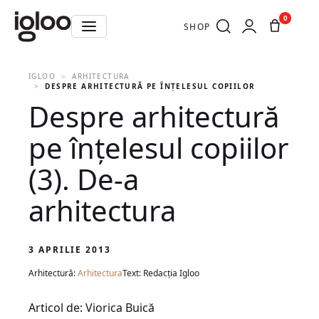
0
SHOP
IGLOO
ARHITECTURA
DESPRE ARHITECTURĂ PE ÎNŢELESUL COPIILOR (3). DE-A AR
Despre arhitectură
pe înţelesul copiilor
(3). De-a
arhitectura
3 APRILIE 2013
Arhitectură:
Arhitectura
Text: Redacția Igloo
Articol de: Viorica Buică