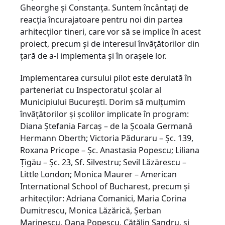
Gheorghe şi Constanţa. Suntem încântaţi de
reacţia încurajatoare pentru noi din partea
arhitecţilor tineri, care vor să se implice în acest
proiect, precum şi de interesul învăţătorilor din
ţară de a-l implementa şi în oraşele lor.
Implementarea cursului pilot este derulată în
parteneriat cu Inspectoratul şcolar al
Municipiului Bucureşti. Dorim să mulţumim
învăţătorilor şi şcolilor implicate în program:
Diana Ştefania Farcaş – de la Şcoala Germană
Hermann Oberth; Victoria Păduraru – Şc. 139,
Roxana Pricope – Şc. Anastasia Popescu; Liliana
Ţigău – Şc. 23, Sf. Silvestru; Sevil Lăzărescu –
Little London; Monica Maurer – American
International School of Bucharest, precum şi
arhitecţilor: Adriana Comanici, Maria Corina
Dumitrescu, Monica Lăzărică, Şerban
Marinescu, Oana Popescu, Cătălin Şandru, şi