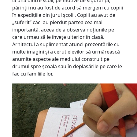
la una dintre şcoli, pe motive de siguranţă,
părinţii nu au fost de acord să mergem cu copiii
în expediţiile din jurul şcolii. Copiii au avut de
„suferit” căci au pierdut partea cea mai
importantă, aceea de a observa noţiunile pe
care urmau să le înveţe ulterior în clasă.
Arhitectul a suplimentat atunci prezentările cu
multe imagini şi a cerut elevilor să urmărească
anumite aspecte ale mediului construit pe
drumul spre şcoală sau în deplasările pe care le
fac cu familiile lor.