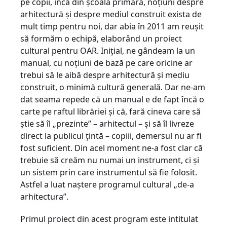
pe copii, încă din şcoala primară, noţiuni despre
arhitectură şi despre mediul construit exista de
mult timp pentru noi, dar abia în 2011 am reuşit
să formăm o echipă, elaborând un proiect
cultural pentru OAR. Iniţial, ne gândeam la un
manual, cu noţiuni de bază pe care oricine ar
trebui să le aibă despre arhitectură şi mediu
construit, o minimă cultură generală. Dar ne-am
dat seama repede că un manual e de fapt încă o
carte pe raftul librăriei şi că, fară cineva care să
ştie să îl „prezinte” – arhitectul – şi să îl livreze
direct la publicul ţintă – copiii, demersul nu ar fi
fost suficient. Din acel moment ne-a fost clar că
trebuie să creăm nu numai un instrument, ci şi
un sistem prin care instrumentul să fie folosit.
Astfel a luat naştere programul cultural „de-a
arhitectura”.
Primul proiect din acest program este intitulat