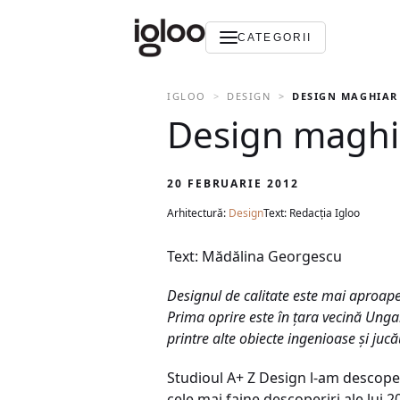
CATEGORII
IGLOO
DESIGN
DESIGN MAGHIAR 
Design maghiar
20 FEBRUARIE 2012
Arhitectură:
Design
Text: Redacția Igloo
Text: Mădălina Georgescu
Designul de calitate este mai aproape
Prima oprire este în ţara vecină Ung
printre alte obiecte ingenioase şi jucă
Studioul A+ Z Design l-am descoper
cele mai faine descoperiri ale lui 2