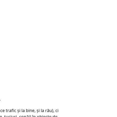
.
rafic şi la bine, şi la rău), ci
 tuciuri, copăi) în obiecte de