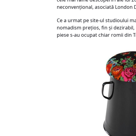
neconvenţional, asociată London D
Ce a urmat pe site-ul studioului mag
nomadism preţios, fin şi dezirabil,
piese s-au ocupat chiar romii din Tr