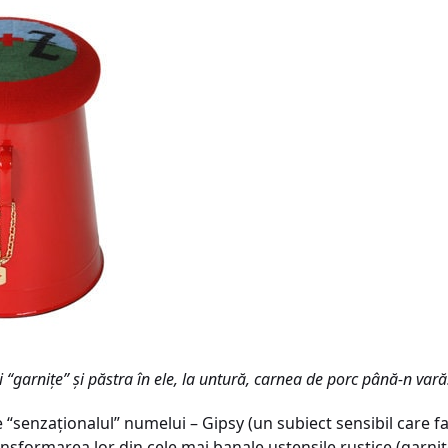
garniţe” şi păstra în ele, la untură, carnea de porc până-n vară
senzaţionalul” numelui – Gipsy (un subiect sensibil care face t
formarea lor din cele mai banale ustensile rustice (garniţe,