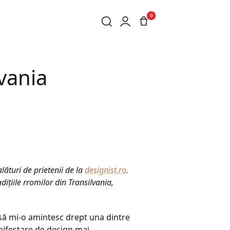
0
vania
ături de prietenii de la
designist.ro
.
iţiile rromilor din Transilvania,
 să mi-o amintesc drept una dintre
nifestare de design mai