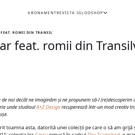
ABONAMENT
REVISTA IGLOO
SHOP
FEAT. ROMII DIN TRANSILVANIA
 feat. romii din Transil
 de noi decât ne imaginăm şi ne propunem să-l (re)descoperim al
aria unde studioul
A+Z Design
recuperează într-un mod creativ trad
uşe.
it toamna asta, datorită unei colecţii pe care o să am grijă
011: colecţia lor
Gipsy
expusă în cadrul
The Tramshed
, o ma