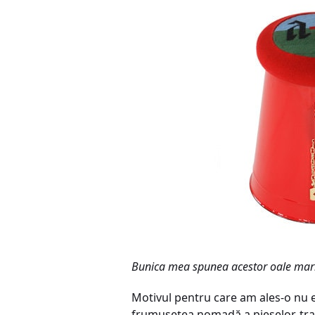
Bunica mea spunea acestor oale mari “
Motivul pentru care am ales-o nu e “
frumuseţea nomadă a pieselor, trans