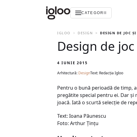
CATEGORII
IGLOO
DESIGN
DESIGN DE JOC ŞI
Design de joc 
4 IUNIE 2015
Arhitectură:
Design
Text: Redacția Igloo
Pentru o bună perioadă de timp, ad
pregătite special pentru ei. Dar şi 
joacă. Iată o scurtă selecţie de re
Text: Ioana Păunescu
Foto: Arthur Ţinţu