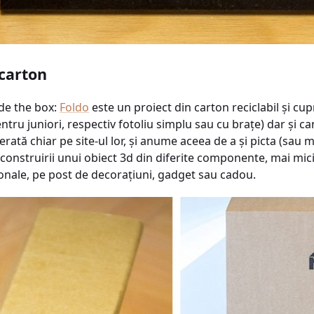
 carton
ide the box:
Foldo
este un proiect din carton reciclabil şi cu
pentru juniori, respectiv fotoliu simplu sau cu braţe) dar şi 
ată chiar pe site-ul lor, şi anume aceea de a şi picta (sau 
 construirii unui obiect 3d din diferite componente, mai mici
ionale, pe post de decoraţiuni, gadget sau cadou.