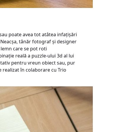
sau poate avea tot atâtea infaţişări
a Neacşa, tânăr fotograf şi designer
 lemn care se pot roti
aţie reală a puzzle-ului 3d al lui
stativ pentru vreun obiect sau, pur
 realizat în colaborare cu Trio