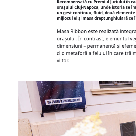
Recompensată cu Premiul Juriului în cadr
orașului Cluj-Napoca, unde istoria se îm
un gest continuu, fluid, două elemente 
mijlocul ei și masa dreptunghiulară ce î
Masa Ribbon este realizată integral 
orașului. În contrast, elementul veg
dimensiuni – permanență și efemeri
ci o metaforă a felului în care trăi
viitor.