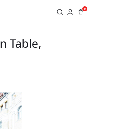
0
-NAPOCA
n Table,