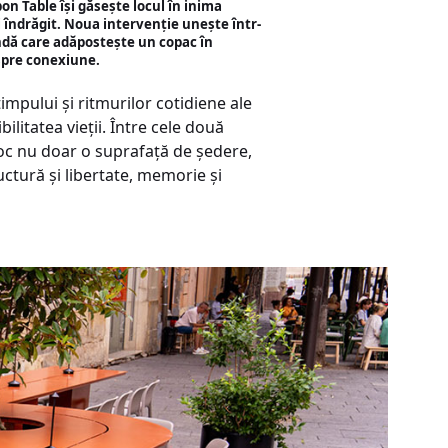
on Table își găsește locul în inima
i îndrăgit. Noua intervenție unește într-
undă care adăpostește un copac în
espre conexiune.
timpului și ritmurilor cotidiene ale
ilitatea vieții. Între cele două
loc nu doar o suprafață de ședere,
uctură și libertate, memorie și