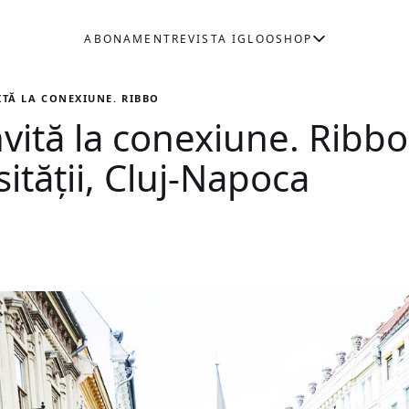
ABONAMENT
REVISTA IGLOO
SHOP
ITĂ LA CONEXIUNE. RIBBON TABLE, STRADA UNIVERSITĂŢII, CLUJ
vită la conexiune. Ribbo
ităţii, Cluj-Napoca