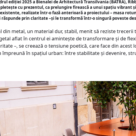
ul ediției 2025 a Bienalei de Arhitectură Transilvania (BATRA), Ribb
pletește cu prezentul, ca prelungire firească a unui spațiu vibrant ș
existente, realizate într-o fază anterioară a proiectului – masa rot
i răspunde prin claritate –și le transformă într-o singură poveste d
din metal, un material dur, stabil, menit să reziste trecerii 
etal aflat în centrul ei amintește de transformare și de flexib
tate –, se creează o tensiune poetică, care face din acest 
m împreună în spațiul urban: între stabilitate și devenire, str