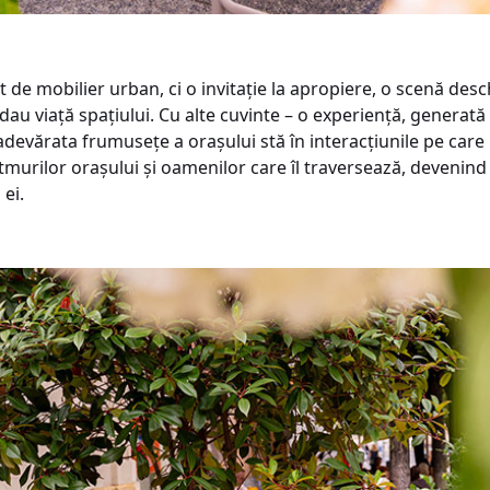
 de mobilier urban, ci o invitație la apropiere, o scenă desch
dau viață spațiului. Cu alte cuvinte – o experiență, generată 
devărata frumusețe a orașului stă în interacțiunile pe care l
urilor orașului și oamenilor care îl traversează, devenind m
 ei.