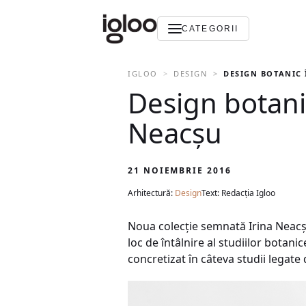
CATEGORII
IGLOO
DESIGN
DESIGN BOTANIC 
Design botani
Neacșu
21 NOIEMBRIE 2016
Arhitectură:
Design
Text: Redacția Igloo
Noua colecţie semnată Irina Neacșu
loc de întâlnire al studiilor botani
concretizat în câteva studii legate