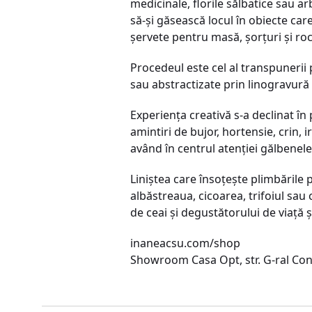
medicinale, florile sălbatice sau ar
să-și găsească locul în obiecte car
șervete pentru masă, șorţuri și roc
Procedeul este cel al transpunerii p
sau abstractizate prin linogravură a
Experienţa creativă s-a declinat în
amintiri de bujor, hortensie, crin,
având în centrul atenţiei gălbenele
Liniștea care însoţește plimbările 
albăstreaua, cicoarea, trifoiul sau
de ceai și degustătorului de viaţă ș
inaneacsu.com/shop
Showroom Casa Opt, str. G-ral Cons