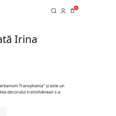
0
tă Irina
Herbarium Transylvania” și este un
tatea decorului transilvănean s-a