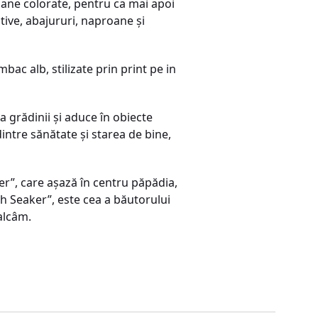
eioane colorate, pentru ca mai apoi
tive, abajururi, naproane și
bac alb, stilizate prin print pe in
a grădinii și aduce în obiecte
intre sănătate și starea de bine,
ker”, care așază în centru păpădia,
th Seaker”, este cea a băutorului
salcâm.