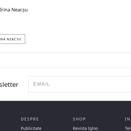
 Irina Neacșu
INA NEACSU
Email
sletter
DESPRE
SHOP
IN
Publicitate
Revista Igloo
Ter