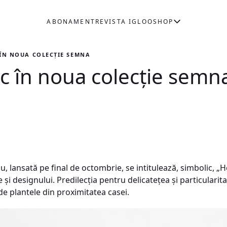
ABONAMENT
REVISTA IGLOO
SHOP
ÎN NOUA COLECŢIE SEMNATĂ IRINA NEACȘU
c în noua colecţie semna
, lansată pe final de octombrie, se intitulează, simbolic, „
ce și designului. Predilecţia pentru delicateţea și particulari
 de plantele din proximitatea casei.