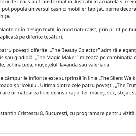
borii de ceai s-au transformat în ilustraţii în acuarelă și cr
e pot popula universul casnic: mobilier tapiţat, perne decora
hiţe.
lantelor în design textil, în mod naturalist, prin print pe bum
plicată pe diferite ţesături.
 patru povești diferite. „The Beauty Colector” admiră eleganţ
 iris sau gladiolă. „The Magic Maker” mizează pe combinaţia d
le, echinaceea, mușeţelul, lavanda sau valeriana.
pe câmpurile înflorite este surprinsă în linia „The Silent Wal
 coada-șoricelului. Ultima dintre cele patru povești, „The Tru
i are următoarea linie de inspiraţie: tei, măceș, soc, stejar, 
tantin Cristescu 8, București, cu programare pentru vizită.