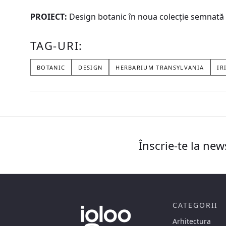
PROIECT:
Design botanic în noua colecţie semnată
TAG-URI:
BOTANIC
DESIGN
HERBARIUM TRANSYLVANIA
IR
Înscrie-te la new
CATEGORII
Arhitectura