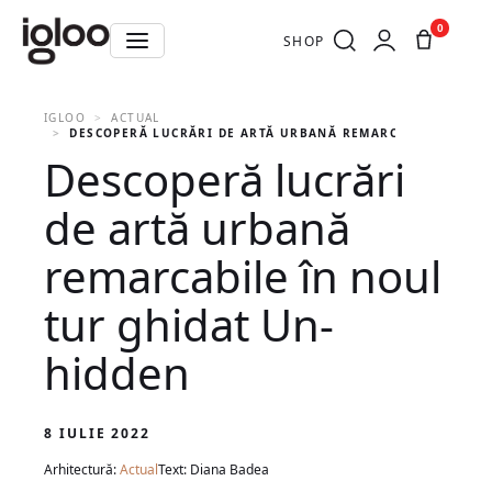
0
SHOP
IGLOO
ACTUAL
DESCOPERĂ LUCRĂRI DE ARTĂ URBANĂ REMARCABILE ÎN NO
Descoperă lucrări
de artă urbană
remarcabile în noul
tur ghidat Un-
hidden
8 IULIE 2022
Arhitectură:
Actual
Text: Diana Badea