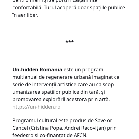
pentru mâini și să porți încălțăminte
confortabilă. Turul acoperă doar spațiile publice
în aer liber.
***
Un-hidden Romania
este un program
multianual de regenerare urbană imaginat ca
serie de intervenții artistice care au ca scop
umanizarea spațiilor publice din țară, și
promovarea explorării acestora prin artă.
https://un-hidden.ro
Programul cultural este produs de Save or
Cancel (Cristina Popa, Andrei Racovițan) prin
feeder.ro și co-finanțat de AFCN.