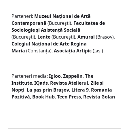
Parteneri:
Muzeul Național de Artă
Contemporană
(București),
Facultatea de
Sociologie și Asistență Socială
(București),
Lente
(București),
Amural
(Brașov),
Colegiul Național de Arte Regina
Maria
(Constanța),
Asociația Artipic
(Iași)
Parteneri media:
Igloo
,
Zeppelin
,
The
Institute
,
IQads
,
Revista Atelierul,
Zile și
Nopți
,
La pas prin Brașov
,
Litera 9
,
Romania
Pozitivă
,
Book Hub
,
Teen Press
,
Revista Golan