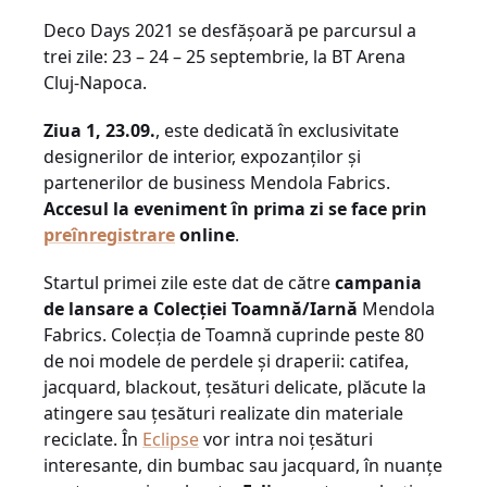
Deco Days 2021 se desfășoară pe parcursul a
trei zile: 23 – 24 – 25 septembrie, la BT Arena
Cluj-Napoca.
Ziua 1, 23.09.
, este dedicată în exclusivitate
designerilor de interior, expozanților și
partenerilor de business Mendola Fabrics.
Accesul la eveniment în prima zi se face prin
preînregistrare
online
.
Startul primei zile este dat de către
campania
de lansare a Colecției Toamnă/Iarnă
Mendola
Fabrics. Colecția de Toamnă cuprinde peste 80
de noi modele de perdele și draperii: catifea,
jacquard, blackout, țesături delicate, plăcute la
atingere sau țesături realizate din materiale
reciclate. În
Eclipse
vor intra noi țesături
interesante, din bumbac sau jacquard, în nuanțe