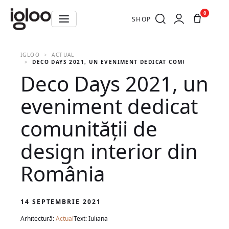
0
SHOP
IGLOO
ACTUAL
DECO DAYS 2021, UN EVENIMENT DEDICAT COMUNITĂȚII DE 
Deco Days 2021, un
eveniment dedicat
comunității de
design interior din
România
14 SEPTEMBRIE 2021
Arhitectură:
Actual
Text: Iuliana