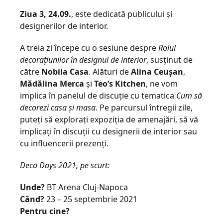
Ziua 3, 24.09.
, este dedicată publicului și
designerilor de interior.
A treia zi începe cu o sesiune despre
Rolul
decorațiunilor în designul de interior
, susținut de
către
Nobila Casa
. Alături de
Alina Ceușan
,
Mădălina Merca
și
Teo’s Kitchen
, ne vom
implica în panelul de discuție cu tematica
Cum să
decorezi casa și masa
. Pe parcursul întregii zile,
puteți să explorați expoziția de amenajări, să vă
implicați în discuții cu designerii de interior sau
cu influencerii prezenți.
Deco Days 2021, pe scurt:
Unde?
BT Arena Cluj-Napoca
Când?
23 – 25 septembrie 2021
Pentru cine?