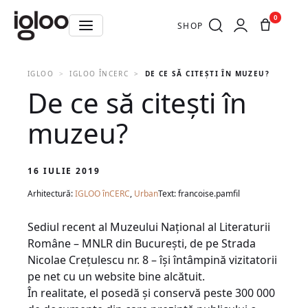
0
SHOP
IGLOO
IGLOO ÎNCERC
DE CE SĂ CITEȘTI ÎN MUZEU?
De ce să citești în
muzeu?
16 IULIE 2019
Arhitectură:
IGLOO înCERC
,
Urban
Text: francoise.pamfil
Sediul recent al Muzeului Național al Literaturii
Române – MNLR din București, de pe Strada
Nicolae Crețulescu nr. 8 – își întâmpină vizitatorii
pe net cu un website bine alcătuit.
În realitate, el posedă și conservă peste 300 000