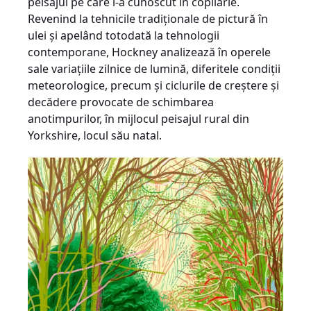
peisajul pe care l-a cunoscut în copilărie.
Revenind la tehnicile tradiţionale de pictură în
ulei şi apelând totodată la tehnologii
contemporane, Hockney analizează în operele
sale variaţiile zilnice de lumină, diferitele condiţii
meteorologice, precum şi ciclurile de creştere şi
decădere provocate de schimbarea
anotimpurilor, în mijlocul peisajul rural din
Yorkshire, locul său natal.