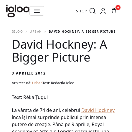
0
SHOP
IGLOO
URBAN
DAVID HOCKNEY: A BIGGER PICTURE
David Hockney: A
Bigger Picture
3 APRILIE 2012
Arhitectură:
Urban
Text: Redacția Igloo
Text: Réka Ţugui
La vârsta de 74 de ani, celebrul
David Hockney
încă îşi mai surprinde publicul prin imensa
putere de creaţie. Până pe 9 aprilie, Royal
Academy of Arts din Londra găzduieşte una