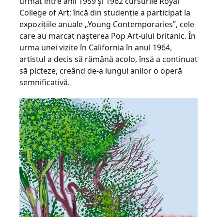
urmat între anii 1959 şi 1962 cursurile Royal
College of Art; încă din studenţie a participat la
expoziţiile anuale „Young Contemporaries”, cele
care au marcat naşterea Pop Art-ului britanic. În
urma unei vizite în California în anul 1964,
artistul a decis să rămână acolo, însă a continuat
să picteze, creând de-a lungul anilor o operă
semnificativă.