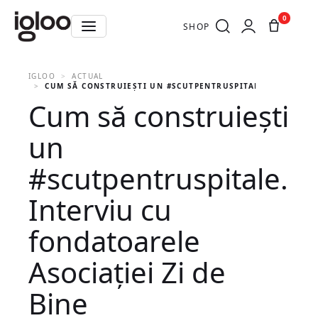
0
SHOP
IGLOO
ACTUAL
CUM SĂ CONSTRUIEȘTI UN #SCUTPENTRUSPITALE. INTERVIU 
Cum să construiești
un
#scutpentruspitale.
Interviu cu
fondatoarele
Asociației Zi de
Bine