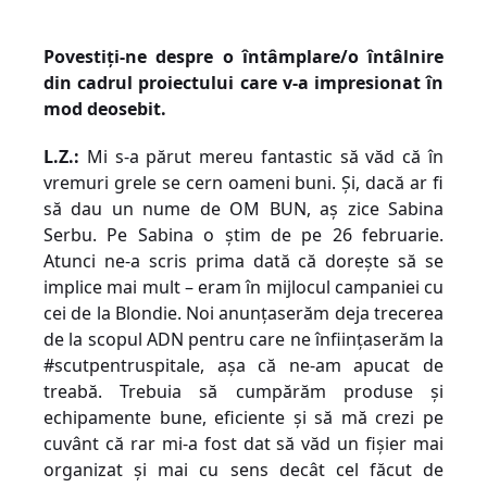
Povestiți-ne despre o întâmplare/o întâlnire
din cadrul proiectului care v-a impresionat în
mod deosebit.
L.Z.:
Mi s-a părut mereu fantastic să văd că în
vremuri grele se cern oameni buni. Și, dacă ar fi
să dau un nume de OM BUN, aș zice Sabina
Serbu. Pe Sabina o știm de pe 26 februarie.
Atunci ne-a scris prima dată că dorește să se
implice mai mult – eram în mijlocul campaniei cu
cei de la Blondie.
Noi anunțaserăm deja trecerea
de la scopul ADN pentru care ne înființaserăm la
#scutpentruspitale, așa că ne-am apucat de
treabă. Trebuia să cumpărăm produse și
echipamente bune, eficiente și să mă crezi pe
cuvânt că rar mi-a fost dat să văd un fișier mai
organizat și mai cu sens decât cel făcut de