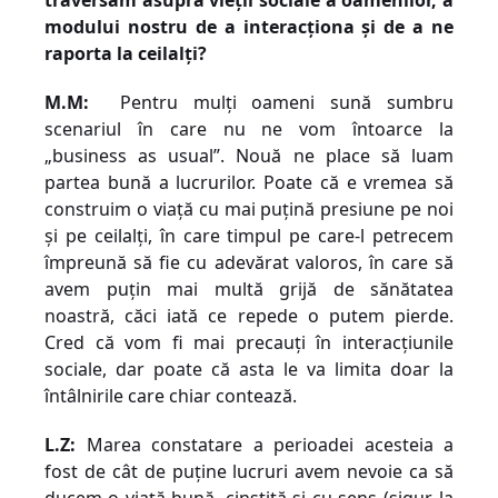
traversăm asupra vieţii sociale a oamenilor, a
modului nostru de a interacţiona şi de a ne
raporta la ceilalţi?
M.M:
Pentru mulți oameni sună sumbru
scenariul în care nu ne vom întoarce la
„business as usual”. Nouă ne place să luam
partea bună a lucrurilor. Poate că e vremea să
construim o viață cu mai puțină presiune pe noi
și pe ceilalți, în care timpul pe care-l petrecem
împreună să fie cu adevărat valoros, în care să
avem puțin mai multă grijă de sănătatea
noastră, căci iată ce repede o putem pierde.
Cred că vom fi mai precauți în interacțiunile
sociale, dar poate că asta le va limita doar la
întâlnirile care chiar contează.
L.Z:
Marea constatare a perioadei acesteia a
fost de cât de puține lucruri avem nevoie ca să