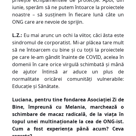
privește echipamentele de protecție.
Apoi, din
iunie, sperăm să ne putem întoarce la proiectele
noastre – să susținem în fiecare lună câte un
ONG care are nevoie de sprijin.
L.Z.:
Eu mai arunc un ochi la viitor, căci ăsta este
sindromul de corporatist. Mi-ar plăcea tare mult
să ne întoarcem cu bine și cu toții la proiectele
pe care le-am gândit înainte de COVID, acelea în
domenii în care orice virgulă schimbată și mână
de ajutor întinsă ar aduce un plus de
normalitate oricărei comunități vulnerabile:
Educație și Sănătate.
Luciana, pentru tine fondarea Asociației Zi de
Bine, împreună cu Melania, marchează o
schimbare de macaz radicală, de la viața în
topul unei multinaționale la cea de ONG-ist.
Cum a fost experiența până acum? Ceva