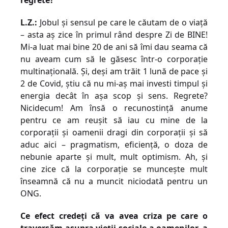
regrete?
L.Z.:
Jobul și sensul pe care le căutam de o viață
– asta aș zice în primul rând despre Zi de BINE!
Mi-a luat mai bine 20 de ani să îmi dau seama că
nu aveam cum să le găsesc într-o corporație
multinațională.
Și, deși am trăit 1 lună de pace și
2 de Covid, știu că nu mi-aș mai investi timpul și
energia decât în așa scop și sens. Regrete?
Nicidecum! Am însă o recunostință anume
pentru ce am reușit să iau cu mine de la
corporații și oamenii dragi din corporații și să
aduc aici – pragmatism, eficiență, o doza de
nebunie aparte și mult, mult optimism.
Ah, și
cine zice că la corporație se muncește mult
înseamnă că nu a muncit niciodată pentru un
ONG.
Ce efect credeți că va avea criza pe care o