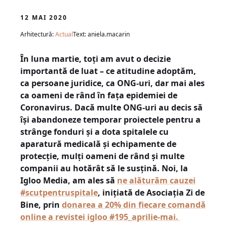
12 MAI 2020
Arhitectură:
Actual
Text: aniela.macarin
În luna martie, toți am avut o decizie
importantă de luat – ce atitudine adoptăm,
ca persoane juridice, ca ONG-uri, dar mai ales
ca oameni de rând în fața epidemiei de
Coronavirus. Dacă multe ONG-uri au decis să
își abandoneze temporar proiectele pentru a
strânge fonduri și a dota spitalele cu
aparatură medicală și echipamente de
protecție, mulți oameni de rând și multe
companii au hotărât să le susțină. Noi, la
Igloo Media, am ales să
ne alăturăm cauzei
#scutpentruspitale
, inițiată de Asociația Zi de
Bine, prin
donarea a 20% din fiecare comandă
online a revistei igloo #195_aprilie-mai.