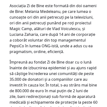
Asociația Zi de Bine este formată din doi oameni
de Bine: Melania Medeleanu, pe care lumea o
cunoaște ori din anii petrecuți pe la televiziuni,
ori din anii petrecuți punând pe roți proiectul
Magic Camp, alături de Vlad Voiculescu, și
Luciana Zaharia, care după 14 ani de corporație
a coborât voluntar din top managementul
PepsiCo în lumea ONG-istă, unde a adus cu ea
pragmatism, ordine, eficiență.
Împreună au fondat Zi de Bine doar cu o lună
înainte de izbucnirea epidemiei și au ajuns rapid
să câștige încrederea unei comunități de peste
35.000 de donatori și a companiilor care au
investit în cauza lor. În total, s-au strâns mai bine
de 800.000 de euro în mai puțin de 2 luni de
zile, bani redirecționați sub formă de aparatură
medicală și echipamente de protecție la peste 60