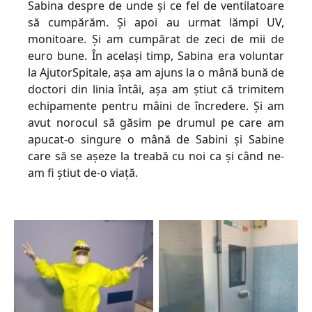
Sabina despre de unde și ce fel de ventilatoare
să cumpărăm. Ș
i apoi au urmat lămpi UV,
monitoare. Și am cumpărat de zeci de mii de
euro bune. În același timp, Sabina era voluntar
la AjutorSpitale, așa am ajuns la o mână bună de
doctori din linia întâi, așa am știut că trimitem
echipamente pentru mâini de încredere. Și a
m
avut norocul să găsim pe drumul pe care am
apucat-o singure o mână de Sabini și Sabine
care să se așeze la treabă cu noi ca și când ne-
am fi știut de-o viață.