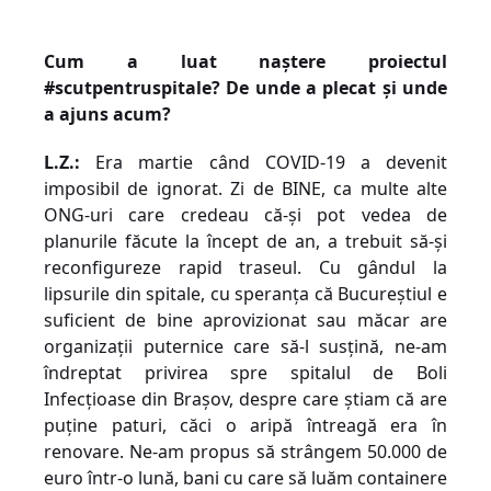
Cum a luat naştere proiectul
#s
cutpentruspitale? De unde a plecat şi unde
a ajuns acum?
L.Z.:
Era martie când COVID-19 a devenit
imposibil de ignorat. Zi de BINE, ca multe alte
ONG-uri care credeau că-și pot vedea de
planurile făcute la încept de an, a trebuit să-și
reconfigureze rapid traseul. Cu gândul la
lipsurile din spitale, cu speranța că Bucureștiul e
suficient de bine aprovizionat sau măcar are
organizații puternice care să-l susțină, ne-am
îndreptat privirea spre spitalul de Boli
Infecțioase din Brașov, despre care știam că are
puține paturi, căci o aripă întreagă era în
renovare. Ne-am propus să strângem 50.000 de
euro într-o lună, bani cu care să luăm containere