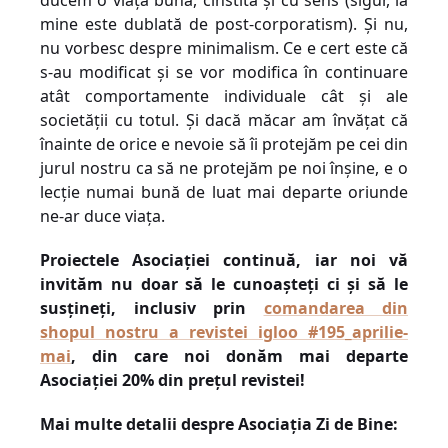
ducem o viață bună, cinstită și cu sens (sigur, la
mine este dublată de post-corporatism). Și nu,
nu vorbesc despre minimalism.
Ce e cert este că
s-au modificat și se vor modifica în continuare
atât comportamente individuale cât și ale
societății cu totul. Și dacă măcar am învățat că
înainte de orice e nevoie să îi protejăm pe cei din
jurul nostru ca să ne protejăm pe noi înșine, e o
lecție numai bună de luat mai departe oriunde
ne-ar duce viața.
Proiectele Asociației continuă, iar noi vă
invităm nu doar să le cunoașteți ci și să le
susțineți, inclusiv prin
comandarea din
shopul nostru a revistei igloo #195_aprilie-
mai
, din care noi donăm mai departe
Asociației 20% din prețul revistei!
Mai multe detalii despre Asociația Zi de Bine: