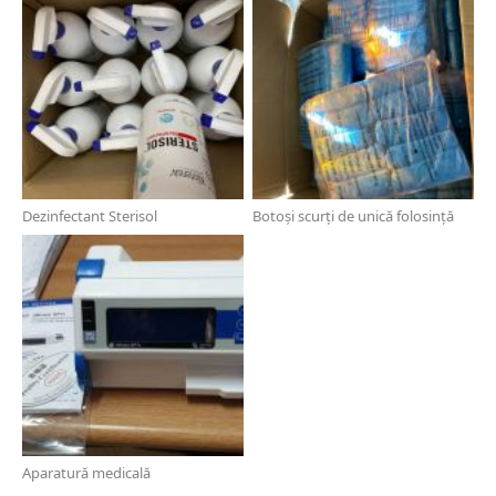
Dezinfectant Sterisol
Botoși scurți de unică folosință
Aparatură medicală