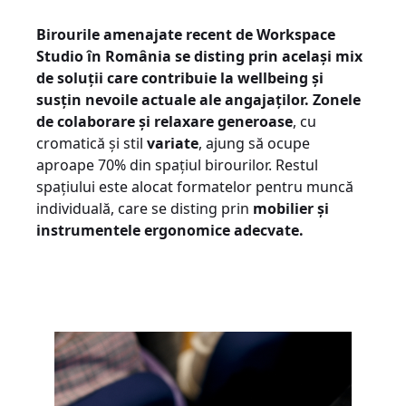
Birourile amenajate recent de Workspace
Studio în România se disting prin același mix
de soluții care contribuie la wellbeing și
susțin nevoile actuale ale angajaților.
Zonele
de colaborare și relaxare generoase
, cu
cromatică și stil
variate
, ajung să ocupe
aproape 70% din spațiul birourilor. Restul
spațiului este alocat formatelor pentru muncă
individuală, care se disting prin
m
obilier și
instrumente
le
ergonomice adecvate
.