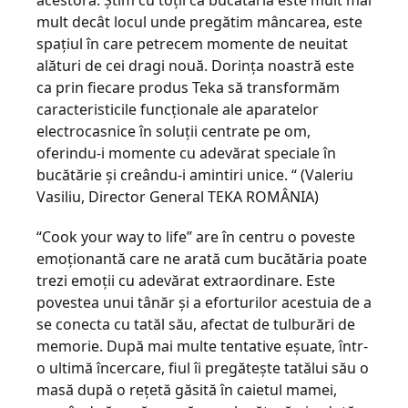
acestora. Ştim cu toţii că bucătăria este mult mai
mult decât locul unde pregătim mâncarea, este
spaţiul în care petrecem momente de neuitat
alături de cei dragi nouă. Dorinţa noastră este
ca prin fiecare produs Teka să transformăm
caracteristicile funcţionale ale aparatelor
electrocasnice în soluţii centrate pe om,
oferindu-i momente cu adevărat speciale în
bucătărie şi creându-i amintiri unice. “ (Valeriu
Vasiliu, Director General TEKA ROMÂNIA)
“Cook your way to life” are în centru o
poveste
emoţionantă care ne arată cum bucătăria poate
trezi emoţii cu adevărat extraordinare. Este
povestea unui tânăr şi a eforturilor acestuia de a
se conecta cu tatăl său, afectat de tulburări de
memorie. După mai multe tentative eşuate, într-
o ultimă încercare, fiul îi pregăteşte tatălui său o
masă după o rețetă găsită în caietul mamei,