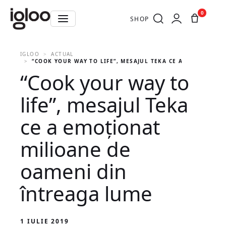
0
SHOP
IGLOO
ACTUAL
“COOK YOUR WAY TO LIFE”, MESAJUL TEKA CE A EMOŢIONAT
“Cook your way to
life”, mesajul Teka
ce a emoţionat
milioane de
oameni din
întreaga lume
1 IULIE 2019