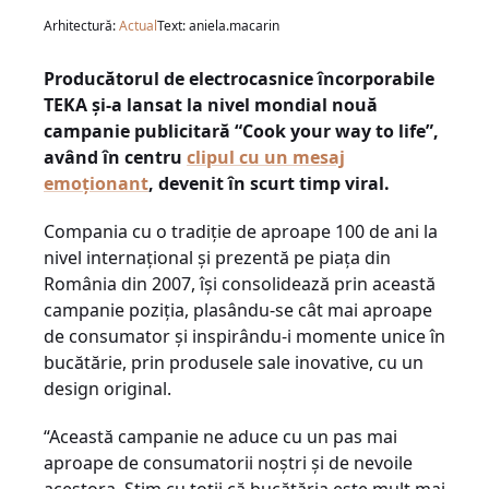
Arhitectură:
Actual
Text: aniela.macarin
Producătorul de electrocasnice încorporabile
TEKA şi-a lansat la nivel mondial nouă
campanie publicitară “Cook your way to life”,
având în centru
clipul
cu un mesaj
emoţionant
, devenit în scurt timp viral.
Compania cu o tradiţie de aproape 100 de ani la
nivel internaţional şi prezentă pe piaţa din
România din 2007, îşi consolidează prin această
campanie poziţia, plasându-se cât mai aproape
de consumator şi inspirându-i momente unice în
bucătărie, prin produsele sale inovative, cu un
design original.
“Această
campanie
ne aduce cu un pas mai
aproape de consumatorii noştri şi de nevoile