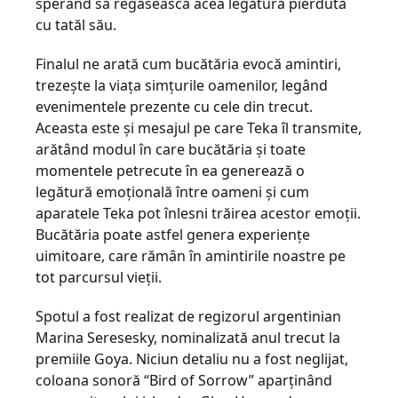
sperând să regăsească acea legătură pierdută
cu tatăl său.
Finalul ne arată cum bucătăria evocă amintiri,
trezeşte la viaţa simţurile oamenilor, legând
evenimentele prezente cu cele din trecut.
Aceasta este şi mesajul pe care Teka îl transmite,
arătând modul în care bucătăria și toate
momentele petrecute în ea generează o
legătură emoțională între oameni și cum
aparatele Teka pot înlesni trăirea acestor emoții.
Bucătăria poate astfel genera experiențe
uimitoare, care rămân în amintirile noastre pe
tot parcursul vieții.
Spotul
a fost realizat de regizorul argentinian
Marina Seresesky, nominalizată anul trecut la
premiile Goya. Niciun detaliu nu a fost neglijat,
coloana sonoră “Bird of Sorrow” aparţinând