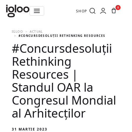
0
SHOP
IGLOO
ACTUAL
#CONCURSDESOLUȚII RETHINKING RESOURCES | STANDUL O
#Concursdesoluții
Rethinking
Resources |
Standul OAR la
Congresul Mondial
al Arhitecților
31 MARTIE 2023