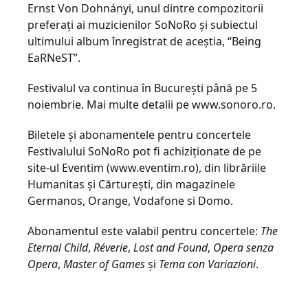
Ernst Von Dohnányi, unul dintre compozitorii
preferați ai muzicienilor SoNoRo și subiectul
ultimului album înregistrat de aceștia, “Being
EaRNeST”.
Festivalul va continua în București până pe 5
noiembrie. Mai multe detalii pe www.sonoro.ro.
Biletele și abonamentele pentru concertele
Festivalului SoNoRo pot fi achiziționate de pe
site-ul Eventim (www.eventim.ro), din librăriile
Humanitas și Cărturești, din magazinele
Germanos, Orange, Vodafone si Domo.
Abonamentul este valabil pentru concertele:
The
Eternal Child
,
Réverie
,
Lost and Found
,
Opera senza
Opera
,
Master of Games
și
Tema con Variazioni
.