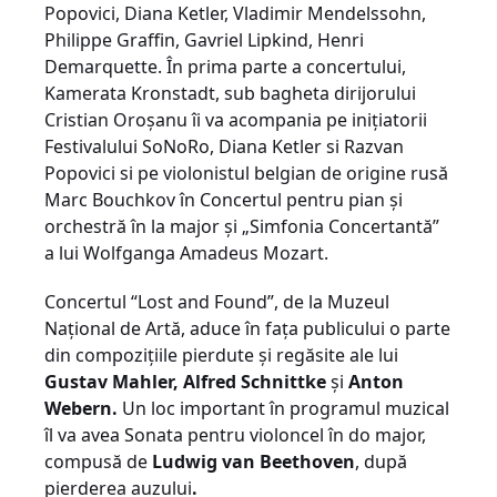
Popovici, Diana Ketler, Vladimir Mendelssohn,
Philippe Graffin, Gavriel Lipkind, Henri
Demarquette. În prima parte a concertului,
Kamerata Kronstadt, sub bagheta dirijorului
Cristian Oroșanu îi va acompania pe inițiatorii
Festivalului SoNoRo, Diana Ketler si Razvan
Popovici si pe violonistul belgian de origine rusă
Marc Bouchkov în Concertul pentru pian și
orchestră în la major și „Simfonia Concertantă”
a lui Wolfganga Amadeus Mozart.
Concertul “Lost and Found”, de la Muzeul
Național de Artă, aduce în fața publicului o parte
din compozițiile pierdute și regăsite ale lui
Gustav Mahler, Alfred Schnittke
și
Anton
Webern.
Un loc important în programul muzical
îl va avea Sonata pentru violoncel în do major,
compusă de
Ludwig van Beethoven
, după
pierderea auzului
.