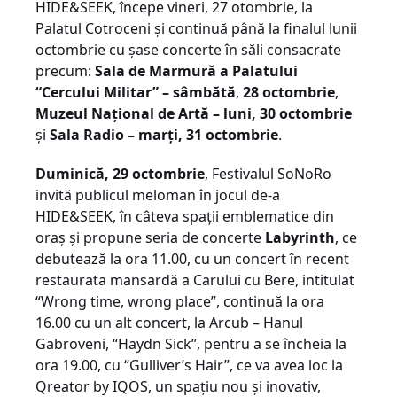
HIDE&SEEK, începe vineri, 27 otombrie, la
Palatul Cotroceni și continuă până la finalul lunii
octombrie cu șase concerte în săli consacrate
precum:
Sala de Marmură a Palatului
“Cercului Militar” – sâmbătă
,
28 octombrie
,
Muzeul Național de Artă – luni, 30 octombrie
și
Sala Radio – marți, 31 octombrie
.
Duminică, 29 octombrie
, Festivalul SoNoRo
invită publicul meloman în jocul de-a
HIDE&SEEK, în câteva spații emblematice din
oraș și propune seria de concerte
Labyrinth
, ce
debutează la ora 11.00, cu un concert în recent
restaurata mansardă a Carului cu Bere, intitulat
“Wrong time, wrong place”, continuă la ora
16.00 cu un alt concert, la Arcub – Hanul
Gabroveni, “Haydn Sick”, pentru a se încheia la
ora 19.00, cu “Gulliver’s Hair”, ce va avea loc la
Qreator by IQOS, un spațiu nou și inovativ,