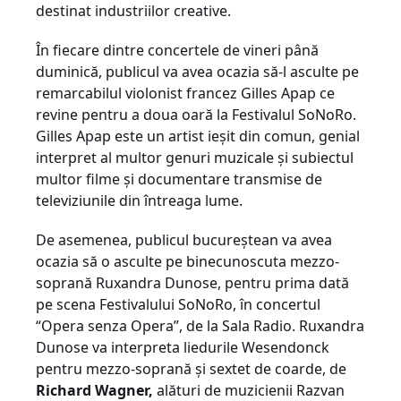
destinat industriilor creative.
În fiecare dintre concertele de vineri până
duminică, publicul va avea ocazia să-l asculte pe
remarcabilul violonist francez Gilles Apap ce
revine pentru a doua oară la Festivalul SoNoRo.
Gilles Apap este un artist ieșit din comun, genial
interpret al multor genuri muzicale și subiectul
multor filme și documentare transmise de
televiziunile din întreaga lume.
De asemenea, publicul bucureștean va avea
ocazia să o asculte pe binecunoscuta mezzo-
soprană Ruxandra Dunose, pentru prima dată
pe scena Festivalului SoNoRo, în concertul
“Opera senza Opera”, de la Sala Radio. Ruxandra
Dunose va interpreta liedurile Wesendonck
pentru mezzo-soprană și sextet de coarde, de
Richard Wagner,
alături de muzicienii Razvan