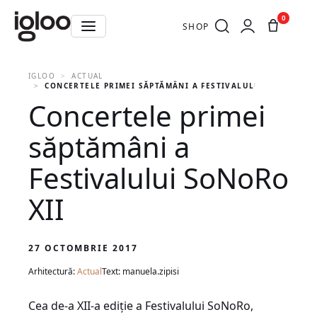
0
SHOP
IGLOO
ACTUAL
CONCERTELE PRIMEI SĂPTĂMÂNI A FESTIVALULUI SONORO X
Concertele primei
săptămâni a
Festivalului SoNoRo
XII
27 OCTOMBRIE 2017
Arhitectură:
Actual
Text: manuela.zipisi
Cea de-a XII-a ediție a Festivalului SoNoRo,