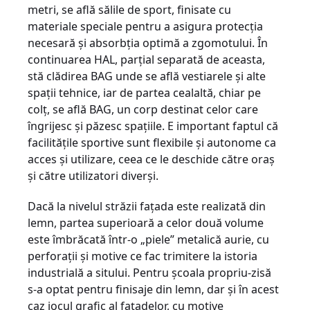
metri, se află sălile de sport, finisate cu
materiale speciale pentru a asigura protecţia
necesară şi absorbţia optimă a zgomotului. În
continuarea HAL, parţial separată de aceasta,
stă clădirea BAG unde se află vestiarele şi alte
spaţii tehnice, iar de partea cealaltă, chiar pe
colţ, se află BAG, un corp destinat celor care
îngrijesc şi păzesc spaţiile. E important faptul că
facilităţile sportive sunt flexibile şi autonome ca
acces şi utilizare, ceea ce le deschide către oraş
şi către utilizatori diverşi.
Dacă la nivelul străzii faţada este realizată din
lemn, partea superioară a celor două volume
este îmbrăcată într-o „piele” metalică aurie, cu
perforaţii şi motive ce fac trimitere la istoria
industrială a sitului. Pentru şcoala propriu-zisă
s-a optat pentru finisaje din lemn, dar şi în acest
caz jocul grafic al faţadelor, cu motive