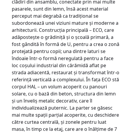
clădiri din ansamblu, conectate prin mai multe
pasarele, sunt din lemn, însă acest material
perceput mai degrabă ca tradiţional se
subordonează unei viziuni mature şi moderne a
arhitecturii. Construcţia principală – ECO, care
adăposteşte o grădiniţă şi o şcoală primară, a
fost gândită în formă de U, pentru a crea o zonă
protejată pentru copii; una dintre laturi se
îndoaie într-o formă neregulată pentru a face
loc coşului industrial din cărămidă aflat pe
strada adiacentă, restaurat şi transformat într-o
referinţă verticală a complexului. În faţa ECO stă
corpul HAL – un volum acoperit cu panouri
solare, cu o bază din beton, structura din lemn
şi un înveliş metalic decorativ, care îl
individualizează puternic. La parter se găsesc
mai multe spaţii parţial acoperite, cu deschidere
către curtea centrală, şi zonele pentru luat
masa, în timp ce la etaj, care are o înălţime de 7