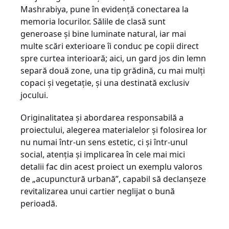
Mashrabiya, pune în evidenţă conectarea la
memoria locurilor. Sălile de clasă sunt
generoase şi bine luminate natural, iar mai
multe scări exterioare îi conduc pe copii direct
spre curtea interioară; aici, un gard jos din lemn
separă două zone, una tip grădină, cu mai mulţi
copaci şi vegetaţie, şi una destinată exclusiv
jocului.
Originalitatea şi abordarea responsabilă a
proiectului, alegerea materialelor şi folosirea lor
nu numai într-un sens estetic, ci şi într-unul
social, atenţia şi implicarea în cele mai mici
detalii fac din acest proiect un exemplu valoros
de „acupunctură urbană”, capabil să declanşeze
revitalizarea unui cartier neglijat o bună
perioadă.