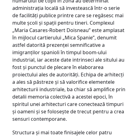
numărului de copii în zonă au determinat
administraţia locală să investească într-o serie
de facilităţi publice printre care se regăsesc mai
multe şcoli şi spaţii pentru tineri. Complexul
„Maria Casares-Robert Doisneau” este amplasat
în mijlocul cartierului „Mica Spanie”, denumit
astfel datorită prezenţei semnificative a
imigranţilor spanioli în timpul boom-ului
industrial, iar aceste date intrinseci ale sitului au
fost şi punctul de plecare în elaborarea
proiectului ales de autorităţi. Echipa de arhitecţi
a ales să păstreze şi să valorifice elementele
arhitecturii industriale, ba chiar să amplifice prin
detalii memoria colectivă a acestei epoci, în
spiritul unei arhitecturi care conectează timpuri
şi oameni şi se foloseşte de trecut pentru a crea
sensuri contemporane.
Structura şi mai toate finisajele celor patru