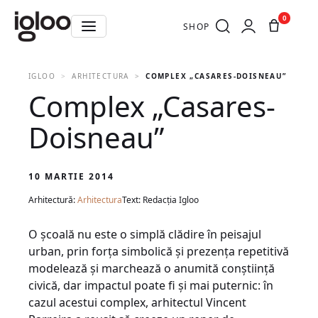
0
SHOP
IGLOO
ARHITECTURA
COMPLEX „CASARES-DOISNEAU”
Complex „Casares-
Doisneau”
10 MARTIE 2014
Arhitectură:
Arhitectura
Text: Redacția Igloo
O şcoală nu este o simplă clădire în peisajul
urban, prin forţa simbolică şi prezenţa repetitivă
modelează şi marchează o anumită conştiinţă
civică, dar impactul poate fi şi mai puternic: în
cazul acestui complex, arhitectul Vincent