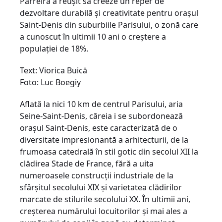
Parreira a reuşit să creeze un reper de
dezvoltare durabilă şi creativitate pentru oraşul
Saint-Denis din suburbiile Parisului, o zonă care
a cunoscut în ultimii 10 ani o creştere a
populaţiei de 18%.
Text: Viorica Buică
Foto: Luc Boegiy
Aflată la nici 10 km de centrul Parisului, aria
Seine-Saint-Denis, căreia i se subordonează
oraşul Saint-Denis, este caracterizată de o
diversitate impresionantă a arhitecturii, de la
frumoasa catedrală în stil gotic din secolul XII la
clădirea Stade de France, fără a uita
numeroasele construcţii industriale de la
sfârşitul secolului XIX şi varietatea clădirilor
marcate de stilurile secolului XX. În ultimii ani,
creşterea numărului locuitorilor şi mai ales a