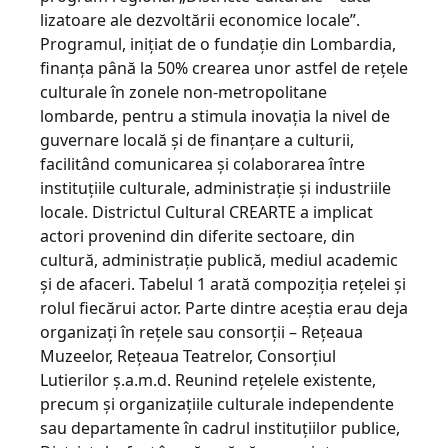
lizatoare ale dezvoltării economice locale”.
Programul, iniţiat de o fundaţie din Lombardia,
finanţa până la 50% crearea unor astfel de reţele
culturale în zonele non-me­tro­politane
lombarde, pentru a stimula inovaţia la nivel de
guvernare locală şi de finanţare a culturii,
facilitând comunicarea şi colaborarea între
instituţiile culturale, administraţie şi industriile
locale. Districtul Cultural CREARTE a implicat
actori provenind din diferite sectoare, din
cultură, administraţie publică, mediul academic
şi de afaceri. Tabelul 1 arată compoziţia reţelei şi
rolul fiecărui actor. Parte dintre aceştia erau deja
organizaţi în reţele sau consorţii – Reţeaua
Muzeelor, Reţeaua Teatrelor, Consorţiul
Lutierilor ş.a.m.d. Reunind reţelele existente,
precum şi organizaţiile culturale independente
sau departamente în cadrul instituţiilor publice,