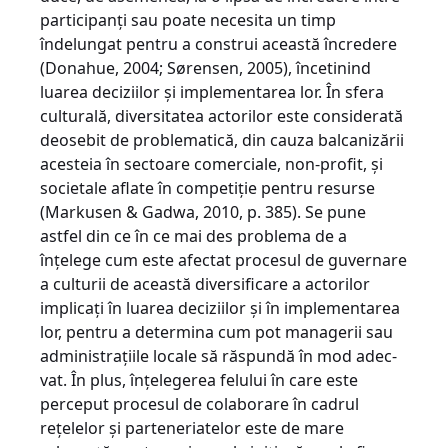
participanţi sau poate necesita un timp
îndelungat pentru a construi această încredere
(Donahue, 2004; Sørensen, 2005), încetinind
luarea deciziilor şi implementarea lor. În sfera
culturală, diversitatea actorilor este consi­derată
deosebit de problematică, din cauza balcanizării
acesteia în sectoare comerciale, non-profit, şi
societale aflate în competiţie pentru resurse
(Markusen & Gadwa, 2010, p. 385). Se pune
astfel din ce în ce mai des problema de a
înţelege cum este afectat procesul de guvernare
a culturii de această diversificare a actorilor
implicaţi în luarea deciziilor şi în implementarea
lor, pentru a determina cum pot managerii sau
administraţiile locale să răspundă în mod a­de­c­
vat. În plus, înţelegerea felului în care este
perceput procesul de colaborare în ca­drul
reţelelor şi parteneriatelor este de mare