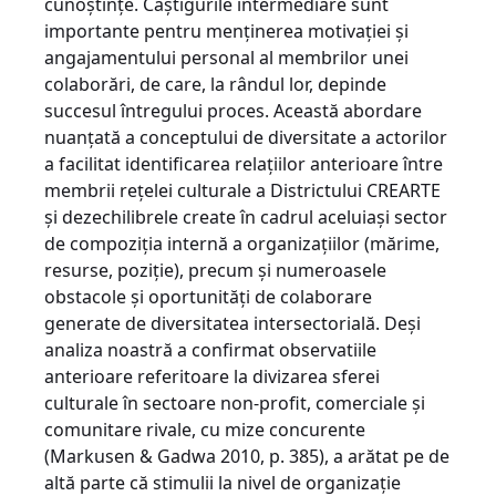
cunoştinţe. Câştigurile intermediare sunt
importante pentru menţinerea motivaţiei şi
angajamentului personal al membrilor unei
colaborări, de care, la rândul lor, depinde
succesul întregului proces. Această abordare
nuanţată a conceptului de diversitate a actorilor
a facilitat identificarea relaţiilor anterioare între
membrii reţelei culturale a Districtului CREARTE
şi dezechilibrele create în cadrul aceluiaşi sector
de compoziţia internă a organizaţiilor (mărime,
resurse, poziţie), precum şi numeroasele
obstacole şi oportunităţi de colaborare
generate de diversitatea intersectorială. Deşi
analiza noastră a confirmat observatiile
anterioare referitoare la divizarea sferei
culturale în sectoare non-profit, comerciale şi
comunitare rivale, cu mize concurente
(Markusen & Gadwa 2010, p. 385), a arătat pe de
altă parte că stimulii la nivel de organizaţie