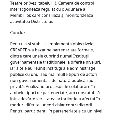
Teatrelor (vezi tabelul 1). Camera de control
interacţio­nează regulat cu o Adunare a
Membrilor, care consiliază şi monitorizează
activitatea Districtului.
Concluzii
Pentru a-şi stabili şi implementa obiectivele,
CREARTE s-a bazat pe parteneriate formale,
dintre care unele cuprind numai Instituţii
guvernamentale tradiționale la diferite niveluri,
iar altele au reunit instituţii ale administraţiei
publice cu unul sau mai multe tipuri de actori
non-guvernamentali, de natură publică sau
privată. Analizând procesul de colaborare în
ambele tipuri de parteneriate, am constatat că,
într-adevăr, diversitatea actorilor le-a afectat în
moduri diferite, uneori chiar contradictorii.
Pentru participanţii în parteneriatele cu un nivel