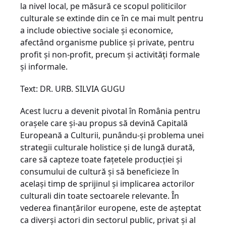
la nivel local, pe măsură ce scopul politicilor
culturale se extinde din ce în ce mai mult pentru
a include obiective sociale şi economice,
afectând organisme publice şi private, pentru
profit şi non-profit, precum şi activităţi formale
şi informale.
Text: DR. URB. SILVIA GUGU
Acest lucru a devenit pivotal în România pentru
oraşele care şi-au propus să de­vină Capitală
Europeană a Culturii, pu­nân­du-şi problema unei
strategii cultu­ra­le holistice şi de lungă durată,
care să capteze toate faţetele producţiei şi
consumului de cultură şi să beneficieze în
acelaşi timp de sprijinul şi im­plicarea actorilor
culturali din toate sectoarele re­le­vante. În
vederea finanţărilor europene, este de aşteptat
ca diverşi actori din sectorul public, privat şi al