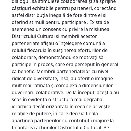
dialogul, să stimuleze colaborarea şi să sprijine
câştiguri echitabile pentru parteneri, corectând
astfel distribuţia inegală de foţe dintre ei şi
oferind stimuli pentru participare . Exista de
asemenea un consens cu privire la misiunea
Districtului Cultural şi membrii acestor
parteneriate afişau o înţelegere comună a
rolului fiecăruia în susţinerea eforturilor de
colaborare, demonstrându-se motivaţi să
participe în proces, care era perceput în general
ca benefic. Membrii parteneriatelor cu nivel
ridicat de diversitate, însă, au oferit o imagine
mult mai rafinată şi complexă a dimensiunilor
guvernării colaborative. De la început, aceştia au
scos în evidenţă o structură mai degrabă
ierarhică decât orizontală în ceea ce priveşte
relaţiile de putere, în care decizia finală
aparţinea partenerilor cu contribuţii majore la
finanţarea acţiunilor Districtului Cultural. Pe