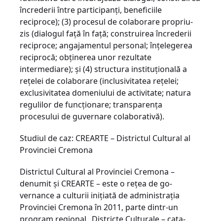
încrederii între participanţi, be­neficiile
reciproce); (3) procesul de colaborare propriu-
zis (dialogul faţă în faţă; construirea încrederii
reciproce; angajamentul personal; înţelegerea
reciprocă; obţinerea unor rezultate
intermediare); şi (4) structura instituţională a
reţelei de colaborare (inclusivitatea reţelei;
exclusivitatea domeniului de activitate; natura
regulilor de funcţionare; transparenţa
procesului de guvernare cola­borativă).
Studiul de caz: CREARTE – Districtul Cultural al
Provinciei Cremona
Districtul Cultural al Provinciei Cremona –
denumit şi CREARTE – este o reţea de go­
vernance a culturii iniţiată de administraţia
Provinciei Cremona în 2011, parte dintr-un
program regional „Districte Culturale – cata­