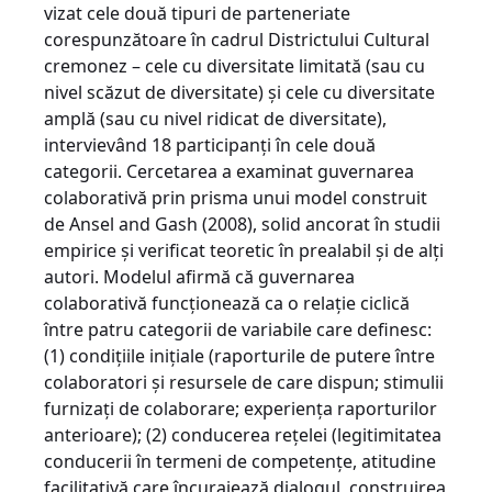
vizat cele două tipuri de parteneriate
corespunzătoare în cadrul Districtului Cultural
cremonez – cele cu diversitate limitată (sau cu
nivel scăzut de diversitate) şi cele cu diversitate
amplă (sau cu nivel ridicat de diversitate),
intervievând 18 participanţi în cele două
categorii. Cercetarea a examinat guvernarea
colaborativă prin prisma unui model construit
de Ansel and Gash (2008), solid ancorat în studii
empirice şi verificat teoretic în prealabil şi de alţi
autori. Modelul afirmă că guvernarea
colaborativă funcţionează ca o relaţie ciclică
între patru categorii de variabile care definesc:
(1) condiţiile iniţiale (raporturile de putere între
colaboratori şi resursele de care dispun; stimulii
furnizaţi de colaborare; experienţa raporturilor
anterioare); (2) conducerea reţelei (legitimitatea
conducerii în termeni de competenţe, atitudine
facilitativă care încurajează dialogul, construirea