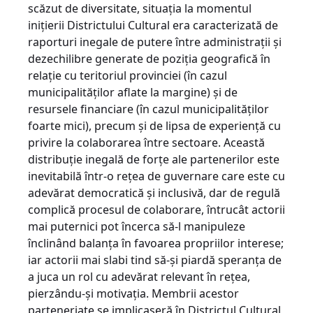
scăzut de diversitate, situaţia la momentul
iniţierii Districtului Cultural era caracterizată de
raporturi inegale de putere între administraţii şi
dezechilibre generate de poziţia geografică în
relaţie cu teritoriul provinciei (în cazul
municipalităţilor aflate la margine) şi de
resursele financiare (în cazul municipalităţilor
foarte mici), precum şi de lipsa de experienţă cu
privire la colaborarea între sectoare. Această
distribuţie inegală de forţe ale partenerilor este
inevitabilă într-o reţea de guvernare care este cu
adevărat democratică şi inclusivă, dar de regulă
complică procesul de colaborare, întrucât actorii
mai puternici pot încerca să-l manipuleze
înclinând balanţa în favoarea propriilor interese;
iar actorii mai slabi tind să-şi piardă speranţa de
a juca un rol cu adevărat relevant în reţea,
pierzându-şi motivaţia. Membrii acestor
parteneriate se implicaseră în Districtul Cultural