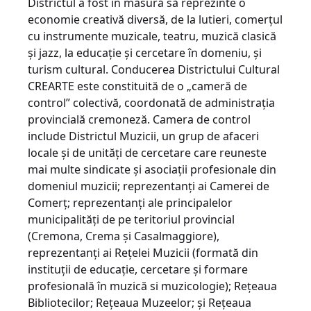
Districtul a fost în măsură să reprezinte o
economie creativă diversă, de la lutieri, comerţul
cu instrumente muzicale, teatru, muzică clasică
şi jazz, la educaţie şi cerce­tare în domeniu, şi
turism cultural. Conducerea Districtului Cultural
CREARTE este constituită de o „cameră de
control” colectivă, coordonată de administraţia
provincială cremoneză. Camera de control
include Districtul Muzicii, un grup de afaceri
locale şi de unităţi de cercetare care reuneste
mai multe sindicate şi asociaţii profesionale din
domeniul muzicii; reprezentanţi ai Camerei de
Comerţ; reprezentanţi ale principalelor
municipalităţi de pe teritoriul provincial
(Cremona, Crema şi Casalmaggiore),
reprezentanţi ai Reţelei Muzicii (formată din
instituţii de educaţie, cercetare şi formare
profesională în muzică si muzicologie); Reţeaua
Bibliotecilor; Reţeaua Muzeelor; şi Reţeaua