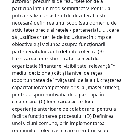
actorilor, precum şi de resursele lor de a
participa într-un mod semnificativ. Pentru a
putea realiza un astefel de deziderat, este
necesară definirea unui scop (sau domeniu de
activitate) precis al reţelei/ parteneriatului, care
să justifice criteriile de incluziune; în timp ce
obiectivele şi viziunea asupra funcţionării
parteneriatului vor fi definite colectiv. (B)
Furnizarea unor stimuli atât la nivel de
organizaţie (finanţare, vizibilitate, relevanţă în
mediul decizional) cât şi la nivel de reţea
(oportunitatea de învăţa unii de la alţii, creşterea
capacităţilor/competenţelor şi a „masei critice”),
pentru a spori motivaţia de a participa în
colaborare. (C) Implicarea actorilor cu
experienţe anterioare de colaborare, pentru a
facilita funcţionarea procesului; (D) Definirea
unei viziuni comune, prin implementarea
reuniunilor colective în care membrii îşi pot