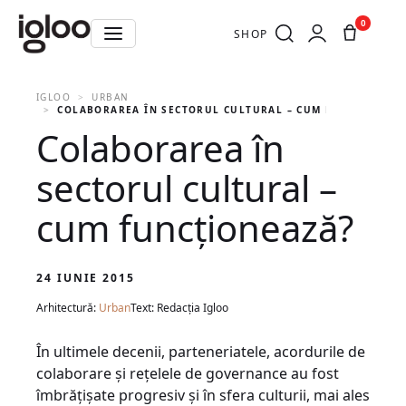
0
SHOP
IGLOO
URBAN
COLABORAREA ÎN SECTORUL CULTURAL – CUM FUNCŢIONEAZ
Colaborarea în
sectorul cultural –
cum funcţionează?
24 IUNIE 2015
Arhitectură:
Urban
Text: Redacția Igloo
În ultimele decenii, parteneriatele, acordurile de
colaborare şi reţelele de governance au fost
îmbrăţişate progresiv şi în sfera culturii, mai ales