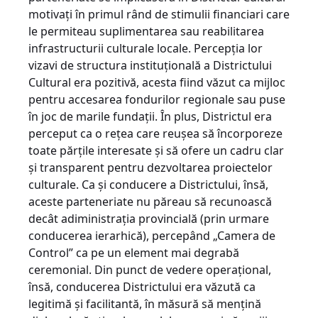
motivaţi în primul rând de stimulii financiari care
le permiteau suplimentarea sau reabilitarea
infrastructurii culturale locale. Percepţia lor
vizavi de structura instituţională a Districtului
Cultural era pozitivă, acesta fiind văzut ca mijloc
pentru accesarea fondurilor regionale sau puse
în joc de marile fundaţii. În plus, Districtul era
perceput ca o reţea care reuşea să încorporeze
toate părţile interesate şi să ofere un cadru clar
şi transparent pentru dezvoltarea proiectelor
culturale. Ca şi conducere a Districtului, însă,
aceste parteneriate nu păreau să recunoască
decât adiministraţia provincială (prin urmare
conducerea ierar­hică), percepând „Camera de
Control” ca pe un element mai degrabă
ceremonial. Din punct de vedere operaţional,
însă, conducerea Districtului era văzută ca
legitimă şi facilitantă, în măsură să menţină