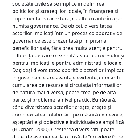
societăţii civile să se implice în definirea
politicilor şi strategiilor locale, în finanţarea şi
im­plementarea acestora, cu alte cuvinte în aşa-
numita governance. De obicei, diversitatea
actorilor implicaţi într-un proces colaborativ de
governance este prezentată prin prisma
beneficiilor sale, fără prea multă atenţie pentru
influenţa pe care o exercită asupra procesului şi
pentru implicaţiile pentru administraţiile locale.
Dar, deşi diversitatea sporită a actorilor implicaţi
în governance are avantaje evidente, cum ar fi
cumularea de resurse şi circulaţia informaţiilor
de natură mai diversă, poate crea, pe de altă
parte, şi probleme la nivel practic. Bunăoară,
când diversitatea actorilor creşte, creşte şi
complexitatea colaborării pe măsură ce nevoile,
aşteptările şi obiectivele individuale se amplifică
(Huxham, 2000). Creşterea diversităţii poate
duce, de asemenea, la o lipsă de încredere între