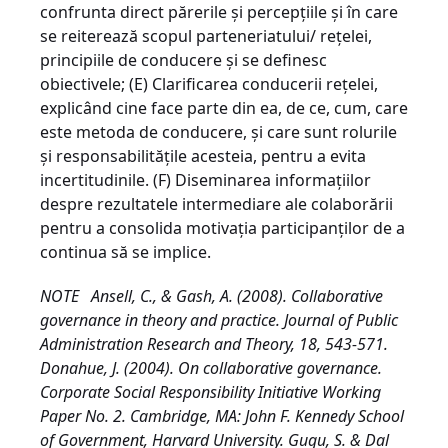
confrunta direct părerile şi percepţiile şi în care
se reiterează scopul parteneriatului/ reţelei,
principiile de conducere şi se definesc
obiectivele; (E) Clarificarea conducerii reţelei,
explicând cine face parte din ea, de ce, cum, care
este metoda de conducere, şi care sunt rolurile
şi responsabilităţile acesteia, pentru a evita
incertitudinile. (F) Diseminarea informaţiilor
despre rezultatele intermediare ale colaborării
pentru a consolida motivaţia participanţilor de a
continua să se implice.
NOTE Ansell, C., & Gash, A. (2008). Collaborative
governance in theory and practice. Journal of Public
Administration Research and Theory, 18, 543-571.
Donahue, J. (2004). On collaborative governance.
Corporate Social Responsibility Initiative Working
Paper No. 2. Cambridge, MA: John F. Kennedy School
of Government, Harvard University. Gugu, S. & Dal