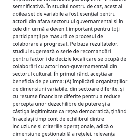
semnificativă. În studiul nostru de caz, acest al
doilea set de variabile a fost esenţial pentru
actorii din afara sectorului guvernamental şi în
cele din urmă a devenit important pentru toţi
participanţii pe măsură ce procesul de
colaborare a progresat. Pe baza rezultatelor,
studiul sugerează o serie de recomandări
pentru factorii de decizie locali care se ocupă de
colaborări cu actori non-guvernamentali din
sectorul cultural. În primul rând, aceştia ar
beneficia de pe urma: (A) Implicării organizaţiilor
de dimensiuni variabile, din sectoare diferite, şi
cu resurse financiare diferite pentru a reduce
percepţa unor dezechilibre de putere şi a
câştiga legitimitate ca reţea democratică, ţinând
în acelaşi timp cont de echilibrul dintre
incluziune şi criteriile operaţionale, adică o
dimensiune gestionabilă a reţelei, relevanţa