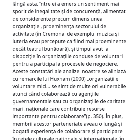
lângă asta, între ei a emers un sentiment mai
sporit de inegalitate şi de concurenţă, alimentat
de considerente precum dimensiunea
organizaţiei, proeminenţa sectorului de
activitate (în Cremona, de exemplu, muzica şi
luteria erau percepute ca fiind mai proeminente
decât teatrul bunăoară), şi timpul avut la
dispoziţie în organizaţiile conduse de voluntari
pentru a participa la procesele de negociere.
Aceste constatări ale analizei noastre se aliniază
cu remarcile lui Huxham (2000) „organizaţiile
voluntare mici… se simt de multe ori vulne­rabile
atunci când colaborează cu agenţiile
guvernamentale sau cu organizaţiile de caritate
mari, naţionale care contribuie resurse
importante pentru colaborare”(p. 350). În plus,
membrii acestor parteneriate aveau o lungă şi
bogată experienţă de colaborare şi participare
în reţele culturale naţionale şi internaţionale, în