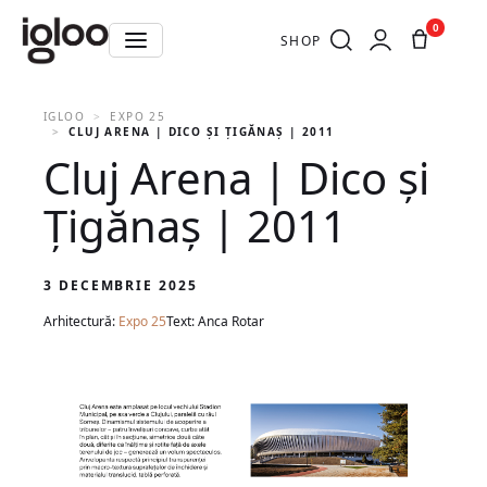
0
SHOP
IGLOO
EXPO 25
CLUJ ARENA | DICO ȘI ȚIGĂNAȘ | 2011
Cluj Arena | Dico și
Țigănaș | 2011
3 DECEMBRIE 2025
Arhitectură:
Expo 25
Text: Anca Rotar