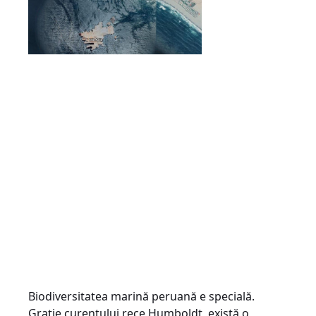
Biodiversitatea marină peruană e specială.
Graţie curentului rece Humboldt, există o