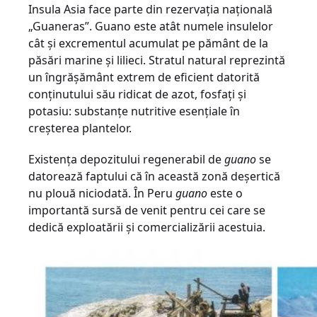
Insula Asia face parte din rezervația națională
„Guaneras”. Guano este atât numele insulelor
cât şi excrementul acumulat pe pământ de la
păsări marine și lilieci. Stratul natural reprezintă
un îngrășământ extrem de eficient datorită
conținutului său ridicat de azot, fosfați și
potasiu: substanțe nutritive esențiale în
creșterea plantelor.
Existența depozitului regenerabil de
guano
se
datorează faptului că în această zonă deșertică
nu plouă niciodată. În Peru
guano
este o
importantă sursă de venit pentru cei care se
dedică exploatării și comercializării acestuia.