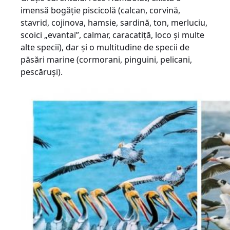
imensă bogăție piscicolă (calcan, corvină,
stavrid, cojinova, hamsie, sardină, ton, merluciu,
scoici „evantai”, calmar, caracatiță, loco și multe
alte specii), dar și o multitudine de specii de
păsări marine (cormorani, pinguini, pelicani,
pescăruși).