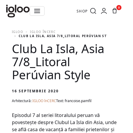
0
SHOP
IGLOO
IGLOO ÎNCERC
CLUB LA ISLA, ASIA 7/8_LITORAL PERÚVIAN STYLE
Club La Isla, Asia
7/8_Litoral
Perúvian Style
16 SEPTEMBRIE 2020
Arhitectură:
IGLOO înCERC
Text: francoise.pamfil
Episodul 7 al seriei litoralului peruan vă
povesteşte despre Clubul La Isla din Asia, unde
se află casa de vacanță a familiei prietenilor și