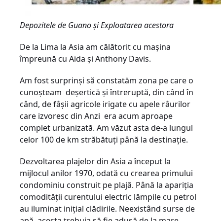
Depozitele de Guano și Exploatarea acestora
De la Lima la Asia am călătorit cu mașina
împreună cu Aida și Anthony Davis.
Am fost surprinși să constatăm zona pe care o
cunoșteam ­ deșertică și întreruptă, din când în
când, de fâşii agricole irigate cu apele râurilor
care izvoresc din Anzi ­ era acum aproape
complet urbanizată. Am văzut asta de-a lungul
celor 100 de km străbătuți până la destinație.
Dezvoltarea plajelor din Asia a început la
mijlocul anilor 1970, odată cu crearea primului
condominiu construit pe plajă. Până la apariţia
comodităţii curentului electric lămpile cu petrol
au iluminat iniţial clădirile. Neexistând surse de
apă, acesta trebuia să fie adusă de la mare