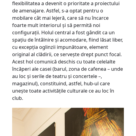
flexibilitatea a devenit o prioritate a proiectului
de amenajare. Astfel, s-a optat pentru o
mobilare cât mai lejeră, care să nu încarce
foarte mult interiorul şi să permită noi
configuraţii. Holul central a fost gândit ca un
spaţiu de întâlnire şi acomodare, fiind lăsat liber,
cu excepţia oglinzii impunătoare, element
original al clădirii, ce serveşte drept punct focal.
Acest hol comunică deschis cu toate celelalte
încăperi ale casei (barul, zona de cafenea – unde
au loc şi serile de teatru şi concertele –,
magazinul), constituind, astfel, hub-ul care
uneşte toate activităţile culturale ce au loc în
club.