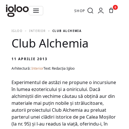
0
SHOP
IGLOO
INTERIOR
CLUB ALCHEMIA
Club Alchemia
11 APRILIE 2013
Arhitectură:
Interior
Text: Redacția Igloo
Experimentul de astăzi ne propune o incursiune
în lumea ezotericului şi a oniricului. Dacă
alchimiştii din vechime căutau să obţină aur din
materiale mai puţin nobile şi strălucitoare,
autorii proiectului Club Alchemia au preluat
parterul unei clădiri istorice de pe Calea Moşilor
(la nr. 95) şi l-au readus la viaţă, oferindu-i, în