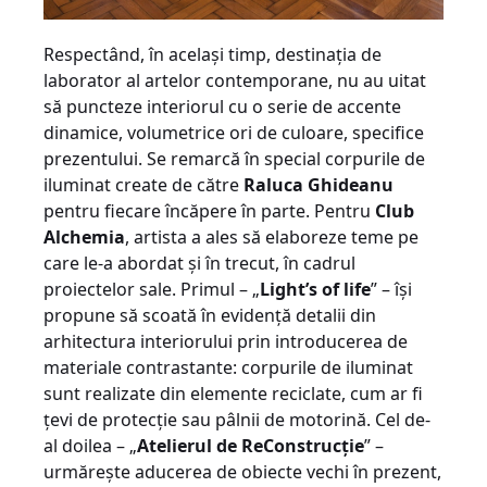
Respectând, în acelaşi timp, destinaţia de
laborator al artelor contemporane, nu au uitat
să puncteze interiorul cu o serie de accente
dinamice, volumetrice ori de culoare, specifice
prezentului. Se remarcă în special corpurile de
iluminat create de către
Raluca Ghideanu
pentru fiecare încăpere în parte. Pentru
Club
Alchemia
, artista a ales să elaboreze teme pe
care le-a abordat şi în trecut, în cadrul
proiectelor sale. Primul – „
Light’s of life
” – îşi
propune să scoată în evidenţă detalii din
arhitectura interiorului prin introducerea de
materiale contrastante: corpurile de iluminat
sunt realizate din elemente reciclate, cum ar fi
ţevi de protecţie sau pâlnii de motorină. Cel de-
al doilea – „
Atelierul de ReConstrucţie
” –
urmăreşte aducerea de obiecte vechi în prezent,