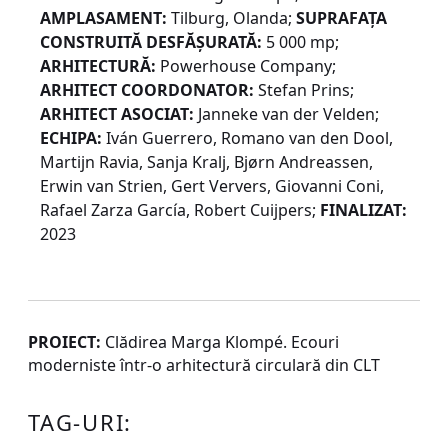
AMPLASAMENT:
Tilburg, Olanda;
SUPRAFAȚA
CONSTRUITĂ DESFĂȘURATĂ:
5 000 mp;
ARHITECTURĂ:
Powerhouse Company;
ARHITECT COORDONATOR:
Stefan Prins;
ARHITECT ASOCIAT:
Janneke van der Velden;
ECHIPA:
Iván Guerrero, Romano van den Dool,
Martijn Ravia, Sanja Kralj, Bjørn Andreassen,
Erwin van Strien, Gert Ververs, Giovanni Coni,
Rafael Zarza García, Robert Cuijpers;
FINALIZAT:
2023
PROIECT:
Clădirea Marga Klompé. Ecouri
moderniste într-o arhitectură circulară din CLT
TAG-URI: