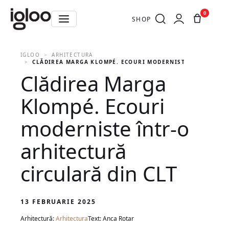
0
SHOP
IGLOO
ARHITECTURA
CLĂDIREA MARGA KLOMPÉ. ECOURI MODERNISTE ÎNTR-O ARH
Clădirea Marga
Klompé. Ecouri
moderniste într-o
arhitectură
circulară din CLT
13 FEBRUARIE 2025
Arhitectură:
Arhitectura
Text: Anca Rotar