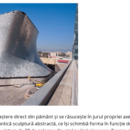
ere direct din pământ şi se răsuceşte în jurul propriei axe, 
ntică sculptură abstractă, ce îşi schimbă forma în funcţie de