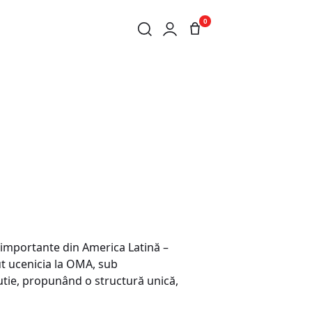
0
i importante din America Latină –
t ucenicia la OMA, sub
utie, propunând o structură unică,