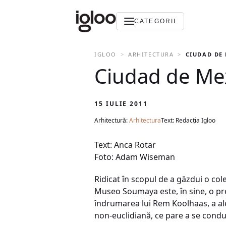
CATEGORII
IGLOO
ARHITECTURA
CIUDAD DE
Ciudad de Me
15 IULIE 2011
Arhitectură:
Arhitectura
Text: Redacția Igloo
Text: Anca Rotar
Foto: Adam Wiseman
Ridicat în scopul de a găzdui o col
Museo Soumaya este, în sine, o pr
îndrumarea lui Rem Koolhaas, a ale
non-euclidiană, ce pare a se condu