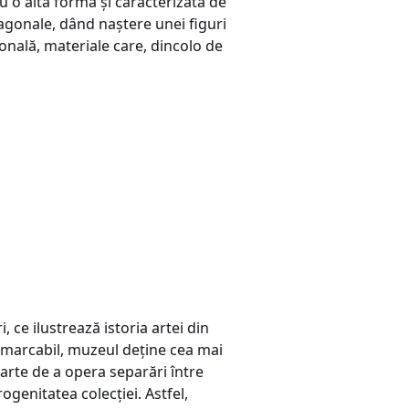
cu o altă formă şi caracterizată de
iagonale, dând naştere unei figuri
onală, materiale care, dincolo de
 ce ilustrează istoria artei din
marcabil, muzeul deţine cea mai
parte de a opera separări între
genitatea colecţiei. Astfel,