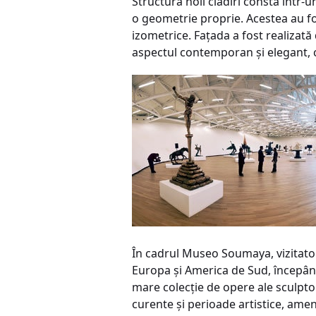
Structura noii clădiri constă într-u
o geometrie proprie. Acestea au fos
izometrice. Faţada a fost realizat
aspectul contemporan şi elegant, co
În cadrul Museo Soumaya, vizitatori
Europa şi America de Sud, începân
mare colecţie de opere ale sculptor
curente şi perioade artistice, amen