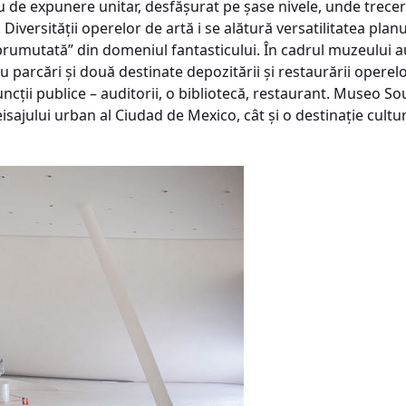
iu de expunere unitar, desfăşurat pe şase nivele, unde trecer
Diversităţii operelor de artă i se alătură versatilitatea planur
rumutată” din domeniul fantasticului. În cadrul muzeului a
 parcări şi două destinate depozitării şi restaurării operelo
 funcţii publice – auditorii, o bibliotecă, restaurant. Museo 
isajului urban al Ciudad de Mexico, cât şi o destinaţie cultur