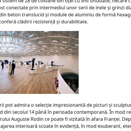
n sistem de 28 de coloane din oţel cu linii sinuoase, fiecare 
t conectate prin intermediul unor serii de inele şi grinzi d
ă din beton translucid şi module de aluminiu de formă hexag
nferă clădirii rezistenţă şi durabilitate.
i pot admira o selecţie impresionantă de picturi şi sculpturi,
d din secolul 14 până în perioada contemporană. În mod re
ului Auguste Rodin ce poate fi vizitată în afara Franţei. De
ajarea interioară scoate în evidenţă, în mod exuberant, etero