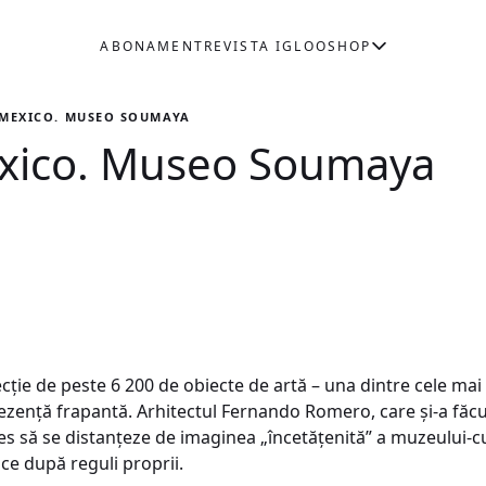
ABONAMENT
REVISTA IGLOO
SHOP
 MEXICO. MUSEO SOUMAYA
xico. Museo Soumaya
ecţie de peste 6 200 de obiecte de artă – una dintre cele ma
ezenţă frapantă. Arhitectul Fernando Romero, care şi-a făcu
s să se distanţeze de imaginea „încetăţenită” a muzeului-c
ce după reguli proprii.