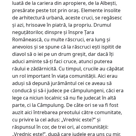
luată de la cariera din apropiere, de la Albeşti,
presărate peste tot prin oraş. Elemente insolite
de arhitectură urbană, aceste cruci, se regăsesc
şi azi, hrisoave în piatră, la propriu. Drumul
neguţătorilor, dinspre şi înspre Ţara
Românească, cu multe răscruci, era lung şi
anevoios şi se spune că la răscruci eşti ispitit de
diavol să o iei pe un drum greşit, dar dacă îţi
aduci aminte să-ţi faci cruce, atunci puterea
răului e zădărnicită. Cu timpul, crucile au căpătat
un rol important în viaţa comunităţii. Aici erau
aduşi să depună jurământul cei ce aveau să
conducă şi să-i judece pe câmpulungeni, căci era
lege ca niciun localnic să nu fie judecat în altă
parte, ci la Câmpulung. De câte ori se va fi fost
auzit aici întrebarea preotului către comunitate,
cu privire la cel adus: „Vrednic este?” şi
răspunsul în cor, de trei ori, al comunităţii:
„Vrednic este!”, după care judele era uns cu mir,