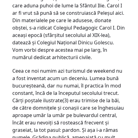
care aduna puhoi de lume la Sfântul Ilie. Carol I
ar fi vrut să pună să se construiască Peleşul aici.
Din materialele pe care le adusese, donate
obştei, s-a ridicat Colegiul Pedagogic Carol I. Din
aceaşi epocă (sfârşitul secolului al XIX-lea),
datează şi Colegiul Naţional Dinicu Golescu.
Vom vorbi despre acestea mai pe larg, în
numărul dedicat arhitecturii civile.
Ceea ce noi numim azi turismul de weekend nu
a fost inventat acum un deceniu. Lumea bună
bucureşteană, dar nu numai, îl practica în mod
constant, încă de la începutul secolului trecut.
Cărţi poştale ilustrate(3) erau trimise de la băi,
de către domniţele şi conaşii care se înghesuiau
aproape umăr la umăr pe bulevardul central,
încât erau nevoiţi să rostească frecvent şi
graseiat, la tot pasul: pardon. Şi aşa i-a rămas
numele. Grădina publică, amenajată cu mult