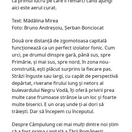
că primul lucru pe care îl remarci când ajungi
aici este aerul curat.
Text: Mădălina Mirea
Foto: Bruno Andreşoiu, Şerban Bonciocat
Două ore distanţă de zgomotoasa capitală
funcţionează ca un perfect izolator fonic. Cum
urci, pe drumul dinspre gară, până sus, spre
Primărie, şi mai sus, spre nord, în zona nou-
construită, eşti plăcut surprins la fiecare pas.
Străzi înguste sau largi, cu capăt de perspectivă
depărtat, riverane firului lung şi netors al
bulevardului Negru Vodă, îţi oferă privirii prea
multe case frumoase strânse la un loc şi foarte
multe biserici. E un oraş unde ţi-ai dori să
trăieşti. Dar să începem cu începutul.
Despre Câmpulung cei mai mulţi dintre noi ştim
că a fost prima capitală a Ţării Româneşti,