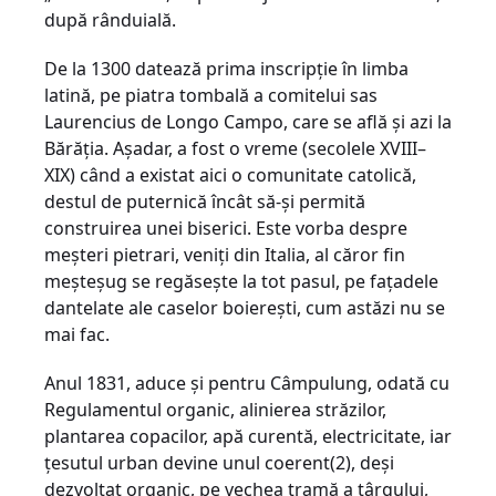
după rânduială.
De la 1300 datează prima inscripţie în limba
latină, pe piatra tombală a comitelui sas
Laurencius de Longo Campo, care se află şi azi la
Bărăţia. Aşadar, a fost o vreme (secolele XVIII–
XIX) când a existat aici o comunitate catolică,
destul de puternică încât să-şi permită
construirea unei biserici. Este vorba despre
meşteri pietrari, veniţi din Italia, al căror fin
meşteşug se regăseşte la tot pasul, pe faţadele
dantelate ale caselor boiereşti, cum astăzi nu se
mai fac.
Anul 1831, aduce şi pentru Câmpulung, odată cu
Regulamentul organic, alinierea străzilor,
plantarea copacilor, apă curentă, electricitate, iar
ţesutul urban devine unul coerent(2), deşi
dezvoltat organic, pe vechea tramă a târgului,