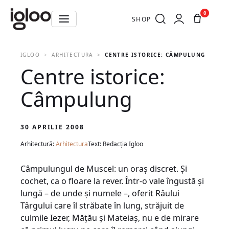
0
SHOP
IGLOO
ARHITECTURA
CENTRE ISTORICE: CÂMPULUNG
Centre istorice:
Câmpulung
30 APRILIE 2008
Arhitectură:
Arhitectura
Text: Redacția Igloo
Câmpulungul de Muscel: un oraş discret. Şi
cochet, ca o floare la rever. Într-o vale îngustă şi
lungă – de unde şi numele –, oferit Râului
Târgului care îl străbate în lung, străjuit de
culmile Iezer, Măţău şi Mateiaş, nu e de mirare