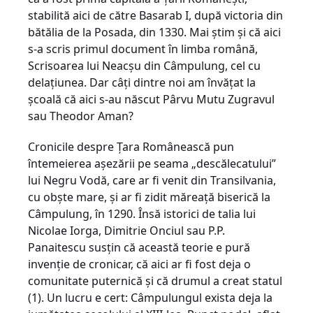
stabilită aici de către Basarab I, după victoria din
bătălia de la Posada, din 1330. Mai ştim şi că aici
s-a scris primul document în limba română,
Scrisoarea lui Neacşu din Câmpulung, cel cu
delaţiunea. Dar câţi dintre noi am învăţat la
şcoală că aici s-au născut Pârvu Mutu Zugravul
sau Theodor Aman?
Cronicile despre Ţara Românească pun
întemeierea aşezării pe seama „descălecatului”
lui Negru Vodă, care ar fi venit din Transilvania,
cu obşte mare, şi ar fi zidit măreaţă biserică la
Câmpulung, în 1290. Însă istorici de talia lui
Nicolae Iorga, Dimitrie Onciul sau P.P.
Panaitescu susţin că această teorie e pură
invenţie de cronicar, că aici ar fi fost deja o
comunitate puternică şi că drumul a creat statul
(1). Un lucru e cert: Câmpulungul exista deja la