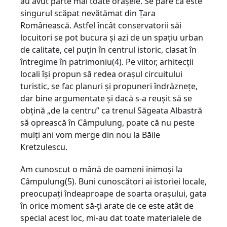
au avut parte mai toate oraşele. Se pare că este
singurul scăpat nevătămat din Ţara
Românească. Astfel încât conservatorii săi
locuitori se pot bucura şi azi de un spaţiu urban
de calitate, cel puţin în centrul istoric, clasat în
întregime în patrimoniu(4). Pe viitor, arhitecţii
locali îşi propun să redea oraşul circuitului
turistic, se fac planuri şi propuneri îndrăzneţe,
dar bine argumentate şi dacă s-a reuşit să se
obţină „de la centru” ca trenul Săgeata Albastră
să oprească în Câmpulung, poate că nu peste
mulţi ani vom merge din nou la Băile
Kretzulescu.
Am cunoscut o mână de oameni inimoşi la
Câmpulung(5). Buni cunoscători ai istoriei locale,
preocupaţi îndeaproape de soarta oraşului, gata
în orice moment să-ţi arate de ce este atât de
special acest loc, mi-au dat toate materialele de