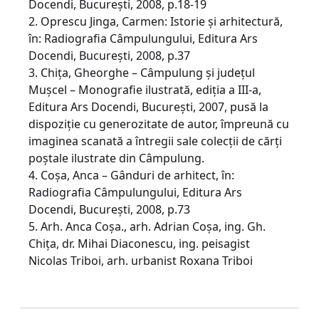
Docendi, Bucureşti, 2008, p.18-19
2. Oprescu Jinga, Carmen: Istorie şi arhitectură,
în: Radiografia Câmpulungului, Editura Ars
Docendi, Bucureşti, 2008, p.37
3. Chiţa, Gheorghe – Câmpulung şi judeţul
Muşcel – Monografie ilustrată, ediţia a III-a,
Editura Ars Docendi, Bucureşti, 2007, pusă la
dispoziţie cu generozitate de autor, împreună cu
imaginea scanată a întregii sale colecţii de cărţi
poştale ilustrate din Câmpulung.
4. Coşa, Anca – Gânduri de arhitect, în:
Radiografia Câmpulungului, Editura Ars
Docendi, Bucureşti, 2008, p.73
5. Arh. Anca Coşa., arh. Adrian Coşa, ing. Gh.
Chiţa, dr. Mihai Diaconescu, ing. peisagist
Nicolas Triboi, arh. urbanist Roxana Triboi