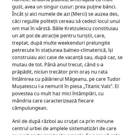
gust, avea un singur cusur: prea puţine bănci.
Încât şi aici numele de azi (Merci) se auzea des,
căci regulile politeţii cereau să cedezi locul unui
om mai în vârstă. Băile Kretzulescu constituiau
un alt pol de atracţie pentru turiştii, care,
treptat, după multe weekenduri prelungite
petrecute în staţiunea balneo-climaterică, îşi
construiau aici case de vacanţă sau, după caz, se
mutau de tot. Până anul trecut, când s-a
prăpădit, niciun trecător prin oraş nu rata
întâlnirea cu pălărierul Măgeanu, pe care Tudor
Muşatescu l-a nemurit în piesa „Titanic Vals”. El
povestea cu mult haz mici întâmplări, cu
mândria care caracterizează fiecare
câmpulungean.
Anii de după război au cruţat ca prin minune
centrul urbei de amplele sistematizări de care