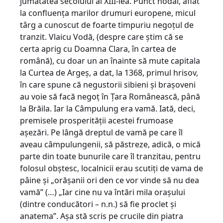
jumătatea secolului al XIII-lea. Punct nodal, aflat
la confluenţa marilor drumuri europene, micul
târg a cunoscut de foarte timpuriu negoţul de
tranzit. Vlaicu Vodă, (despre care ştim că se
certa aprig cu Doamna Clara, în cartea de
română), cu doar un an înainte să mute capitala
la Curtea de Argeş, a dat, la 1368, primul hrisov,
în care spune că negustorii sibieni şi braşoveni
au voie să facă negoţ în Ţara Românească, până
la Brăila. Iar la Câmpulung era vamă. Iată, deci,
premisele prosperităţii acestei frumoase
aşezări. Pe lângă dreptul de vamă pe care îl
aveau câmpulungenii, să păstreze, adică, o mică
parte din toate bunurile care îl tranzitau, pentru
folosul obştesc, localnicii erau scutiţi de vama de
pâine şi „orăşanii ori den ce vor vinde să nu dea
vamă” (…) „Iar cine nu va întări mila oraşului
(dintre conducători – n.n.) să fie proclet şi
anatema”. Aşa stă scris pe crucile din piatra