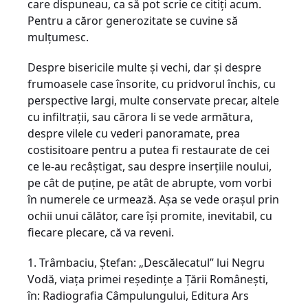
care dispuneau, ca să pot scrie ce citiţi acum.
Pentru a căror generozitate se cuvine să
mulţumesc.
Despre bisericile multe şi vechi, dar şi despre
frumoasele case însorite, cu pridvorul închis, cu
perspective largi, multe conservate precar, altele
cu infiltraţii, sau cărora li se vede armătura,
despre vilele cu vederi panoramate, prea
costisitoare pentru a putea fi restaurate de cei
ce le-au recâştigat, sau despre inserţiile noului,
pe cât de puţine, pe atât de abrupte, vom vorbi
în numerele ce urmează. Aşa se vede oraşul prin
ochii unui călător, care îşi promite, inevitabil, cu
fiecare plecare, că va reveni.
1. Trâmbaciu, Ştefan: „Descălecatul” lui Negru
Vodă, viaţa primei reşedinţe a Ţării Româneşti,
în: Radiografia Câmpulungului, Editura Ars