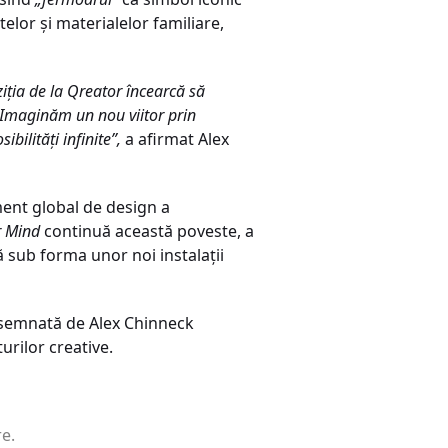
elor și materialelor familiare,
iția de la Qreator încearcă să
. Imaginăm un nou viitor prin
bilități infinite”,
a afirmat Alex
ment global de design a
r Mind
continuă această poveste, a
ă sub forma unor noi instalații
semnată de Alex Chinneck
rilor creative.
e.