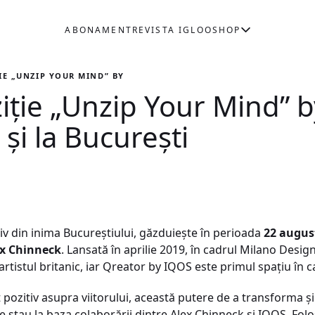
ABONAMENT
REVISTA IGLOO
SHOP
IE „UNZIP YOUR MIND” BY ALEX CHINNECK VINE ȘI LA BUCUREȘTI
iție „Unzip Your Mind” b
și la București
tiv din inima Bucureștiului, găzduiește în perioada
22 augus
ex Chinneck
. Lansată în aprilie 2019, în cadrul Milano Desi
rtistul britanic, iar Qreator by IQOS este primul spațiu în c
 pozitiv asupra viitorului, această putere de a transforma și 
e stau la baza colaborării dintre Alex Chinneck și IQOS. Fol