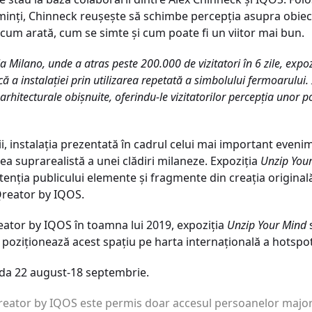
 minți, Chinneck reușește să schimbe percepția asupra obiect
 cum arată, cum se simte și cum poate fi un viitor mai bun.
 Milano, unde a atras peste 200.000 de vizitatori în 6 zile, expoz
ă a instalației prin utilizarea repetată a simbolului fermoarului
hitecturale obișnuite, oferindu-le vizitatorilor percepția unor posi
i, instalația prezentată în cadrul celui mai important eveni
ea suprarealistă a unei clădiri milaneze. Expoziția
Unzip You
atenția publicului elemente și fragmente din creația original
Qreator by IQOS.
reator by IQOS în toamna lui 2019, expoziția
Unzip Your Mind
poziționează acest spațiu pe harta internațională a hotspotu
oada 22 august-18 septembrie.
 Qreator by IQOS este permis doar accesul persoanelor major