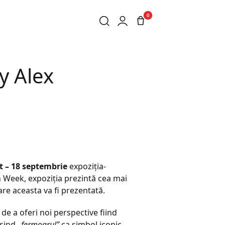
0
y Alex
t – 18 septembrie
expoziția-
gn Week, expoziția prezintă cea mai
are aceasta va fi prezentată.
de a oferi noi perspective fiind
osind
„fermoarul”
ca simbol iconic