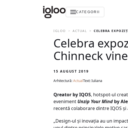
CATEGORII
IGLOO
ACTUAL
CELEBRA EXPOZIȚ
Celebra expoz
Chinneck vine 
15 AUGUST 2019
Arhitectură:
Actual
Text: Iuliana
Qreator by IQOS
, hotspot-ul crea
eveniment
Unzip Your Mind
by Al
recentă colaborare dintre IQOS și a
„Design-ul și inovația au un impact
unul dintre principalele motive car