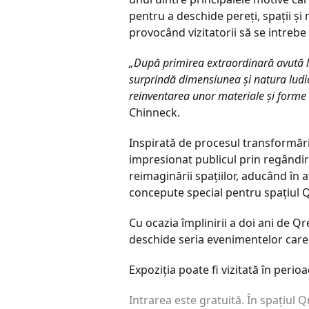
pentru a deschide pereți, spații și
provocând vizitatorii să se intrebe
„După primirea extraordinară avută la
surprindă dimensiunea și natura ludic
reinventarea unor materiale și forme ar
Chinneck.
Inspirată de procesul transformări
impresionat publicul prin regândir
reimaginării spațiilor, aducând în 
concepute special pentru spațiul 
Cu ocazia împlinirii a doi ani de Q
deschide seria evenimentelor care 
Expoziția poate fi vizitată în peri
Intrarea este gratuită. În spațiul