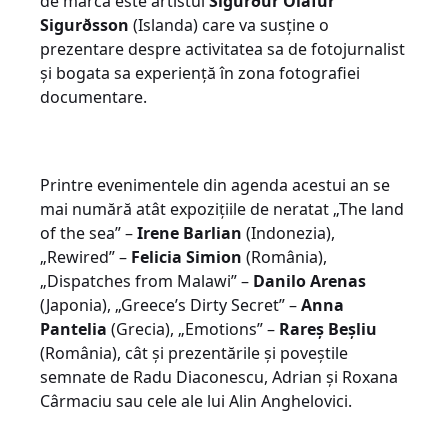
de marcă este artistul
Sigurður Ólafur
Sigurðsson
(Islanda) care va susține o
prezentare despre activitatea sa de fotojurnalist
și bogata sa experiență în zona fotografiei
documentare.
Printre evenimentele din agenda acestui an se
mai numără atât expozițiile de neratat „The land
of the sea” –
Irene Barlian
(Indonezia),
„Rewired” –
Felicia Simion
(România),
„Dispatches from Malawi” –
Danilo Arenas
(Japonia), „Greece’s Dirty Secret” –
Anna
Pantelia
(Grecia), „Emotions” –
Rareș Beșliu
(România), cât și prezentările și poveștile
semnate de Radu Diaconescu, Adrian și Roxana
Cârmaciu sau cele ale lui Alin Anghelovici.