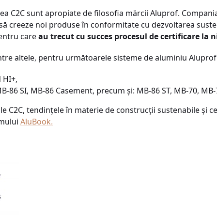
area C2C sunt apropiate de filosofia mărcii Aluprof. Compani
să creeze noi produse în conformitate cu dezvoltarea susten
pentru care
au trecut cu succes procesul de certificare la n
intre altele, pentru următoarele sisteme de aluminiu Aluprof
 HI+,
: MB-86 SI, MB-86 Casement, precum și: MB-86 ST, MB-70, MB
le C2C, tendințele în materie de construcții sustenabile și c
umului
AluBook.