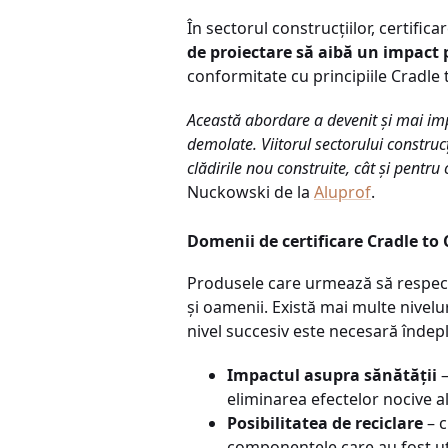
În sectorul construcțiilor, certific
de proiectare să aibă un impact 
conformitate cu principiile Cradle 
Această abordare a devenit și mai impo
demolate. Viitorul sectorului construcț
clădirile nou construite, cât și pentru
Nuckowski de la
Aluprof
.
Domenii de certificare Cradle to 
Produsele care urmează să respecte
și oamenii. Există mai multe nivelur
nivel succesiv este necesară îndepli
Impactul asupra sănătății
–
eliminarea efectelor nocive a
Posibilitatea de reciclare
– c
componentele care au fost uti