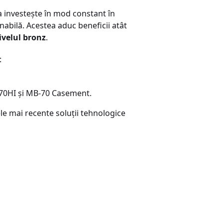
a investește în mod constant în
abilă. Acestea aduc beneficii atât
ivelul bronz
.
:
-70HI și MB-70 Casement.
ele mai recente soluții tehnologice