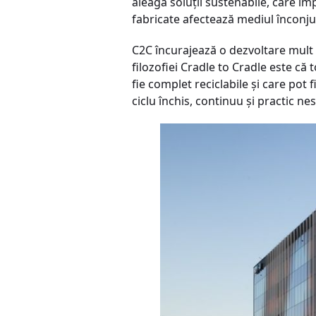
aleagă soluții sustenabile, care i
fabricate afectează mediul înconju
C2C încurajează o dezvoltare mult 
filozofiei Cradle to Cradle este c
fie complet reciclabile și care pot f
ciclu închis, continuu și practic n