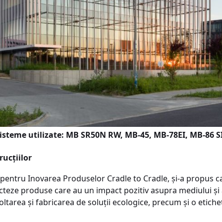
. Sisteme utilizate: MB SR50N RW, MB-45, MB-78EI, MB-86
rucțiilor
ul pentru Inovarea Produselor Cradle to Cradle, și-a propus ca
ecteze produse care au un impact pozitiv asupra mediului și
ltarea și fabricarea de soluții ecologice, precum și o etich