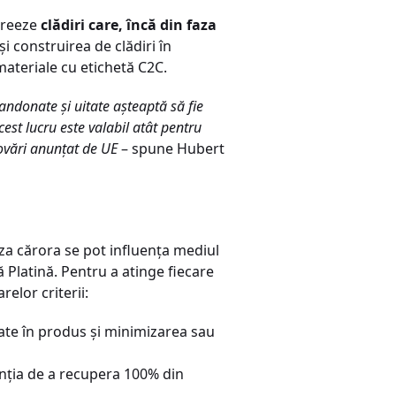
 creeze
clădiri care, încă din faza
și construirea de clădiri în
materiale cu etichetă C2C.
andonate și uitate așteaptă să fie
cest lucru este valabil atât pentru
novări anunțat de UE
– spune Hubert
za cărora se pot influența mediul
că Platină. Pentru a atinge fiecare
elor criterii:
zate în produs și minimizarea sau
enția de a recupera 100% din