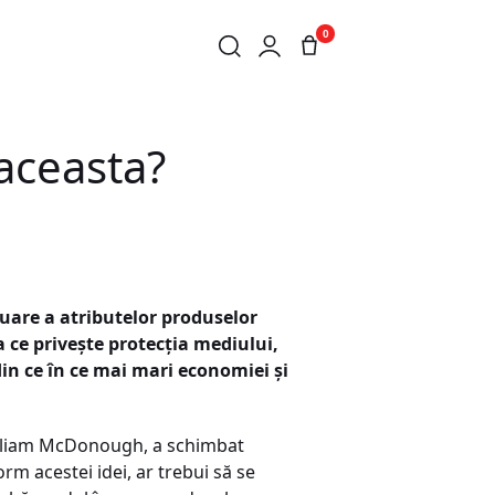
0
 aceasta?
luare a atributelor produselor
 ce privește protecția mediului,
din ce în ce mai mari economiei și
William McDonough, a schimbat
orm acestei idei, ar trebui să se