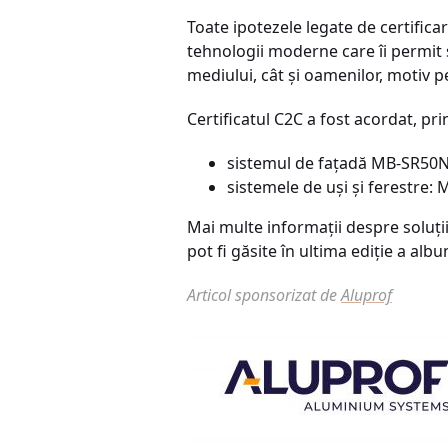
Toate ipotezele legate de certific
tehnologii moderne care îi permit 
mediului, cât și oamenilor, motiv 
Certificatul C2C a fost acordat, pr
sistemul de fațadă MB-SR50N
sistemele de uși și ferestre
Mai multe informații despre soluții
pot fi găsite în ultima ediție a alb
Articol sponsorizat de
Aluprof