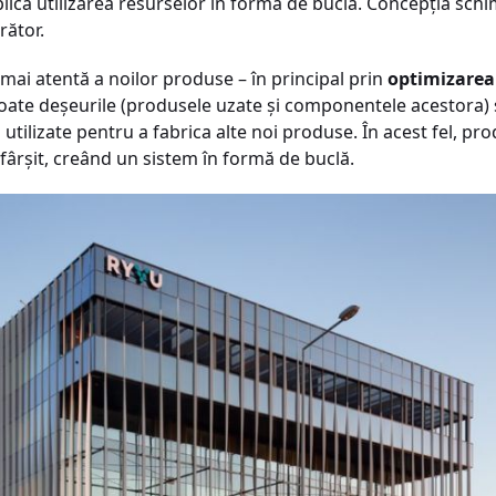
mplică utilizarea resurselor în formă de buclă. Concepția sc
rător.
mai atentă a noilor produse – în principal prin
optimizarea
ă toate deșeurile (produsele uzate și componentele acestora)
i utilizate pentru a fabrica alte noi produse. În acest fel, pr
esfârșit, creând un sistem în formă de buclă.