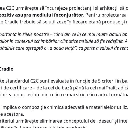
area C2C urmărește să încurajeze proiectanții și arhitecții să
pozitiv asupra mediului înconjurător
. Pentru proiectarea 
to Cradle trebuie să se utilizeze în fiecare etapă produse și 
rtantă în zilele noastre – când din ce în ce mai multe clădiri ab
iilor în contextul schimbărilor climatice trebuie să fie redefinit. A
 clădirile care așteaptă o „a doua viață”, ca parte a valului de re
Cradle
 standardul C2C sunt evaluate în funcție de 5 criterii în ba
i de certificare – de la cel de bază până la cel mai înalt, adi
nirea unor cerințe din ce în ce mai stricte în cadrul următoar
 implică o compoziție chimică adecvată a materialelor utili
le acestora.
riteriul urmărește eliminarea conceptului de „deșeu” și int
lizate în timpul procesului de producție.