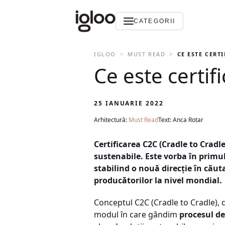
CATEGORII
IGLOO
MUST READ
CE ESTE CERT
Ce este certif
25 IANUARIE 2022
Arhitectură:
Must Read
Text: Anca Rotar
Certificarea C2C (Cradle to Crad
sustenabile. Este vorba în primu
stabilind o nouă direcție în căut
producătorilor la nivel mondial.
Conceptul C2C (Cradle to Cradle),
modul în care gândim
procesul de