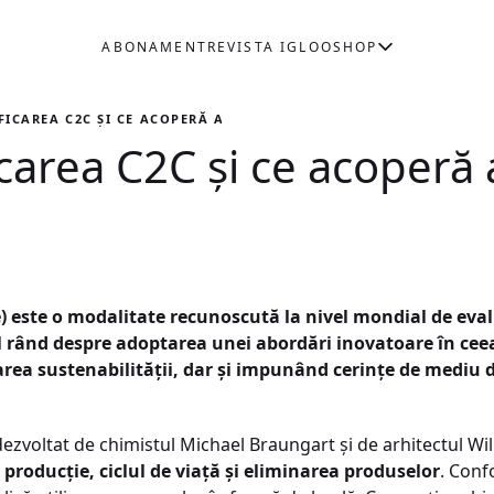
ABONAMENT
REVISTA IGLOO
SHOP
IFICAREA C2C ȘI CE ACOPERĂ ACEASTA?
icarea C2C și ce acoperă
le) este o modalitate recunoscută la nivel mondial de eva
l rând despre adoptarea unei abordări inovatoare în ceea
area sustenabilității, dar și impunând cerințe de mediu 
 dezvoltat de chimistul Michael Braungart și de arhitectul 
 producție, ciclul de viață și eliminarea produselor
. Conf