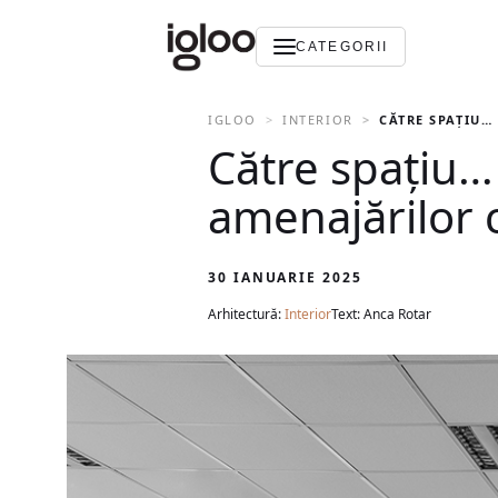
CATEGORII
IGLOO
INTERIOR
CĂTRE SPAȚIU…
Către spațiu…
amenajărilor 
30 IANUARIE 2025
Arhitectură:
Interior
Text: Anca Rotar