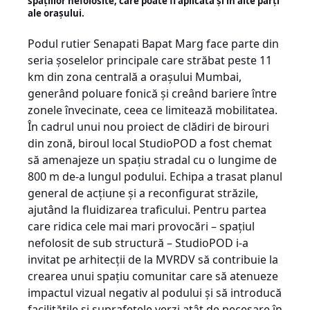
spaţiilor nefolosite, care poate fi aplicată şi în alte părţi
ale oraşului.
Podul rutier Senapati Bapat Marg face parte din
seria şoselelor principale care străbat peste 11
km din zona centrală a oraşului Mumbai,
generând poluare fonică şi creând bariere între
zonele învecinate, ceea ce limitează mobilitatea.
În cadrul unui nou proiect de clădiri de birouri
din zonă, biroul local StudioPOD a fost chemat
să amenajeze un spaţiu stradal cu o lungime de
800 m de-a lungul podului. Echipa a trasat planul
general de acţiune şi a reconfigurat străzile,
ajutând la fluidizarea traficului. Pentru partea
care ridica cele mai mari provocări – spaţiul
nefolosit de sub structură – StudioPOD i-a
invitat pe arhitecţii de la MVRDV să contribuie la
crearea unui spaţiu comunitar care să atenueze
impactul vizual negativ al podului şi să introducă
facilităţile şi suprafeţele verzi atât de necesare în