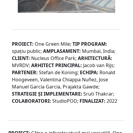
PROIECT:
One Green Mile;
TIP PROGRAM:
spaţiu public;
AMPLASAMENT:
Mumbai, India;
CLIENT:
Nucleus Office Park;
ARHITECTURĂ:
MVRDV;
ARHITECT PRINCIPAL:
Jacob van Rijs;
PARTENER:
Stefan de Koning;
ECHIPA:
Ronald
Hoogeveen, Valentina Chiappa Nuñez, Jose
Manuel Garcia Garcia, Prajakta Gawde;
STRATEGIE ŞI IMPLEMENTARE:
Sruti Thakrar;
COLABORATORI:
StudioPOD;
FINALIZAT:
2022
PROIECT:
Către o infrastructură mai versatilă. One