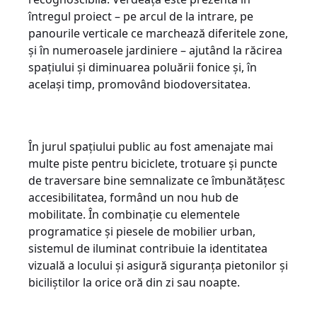
întregul proiect – pe arcul de la intrare, pe
panourile verticale ce marchează diferitele zone,
şi în numeroasele jardiniere – ajutând la răcirea
spaţiului şi diminuarea poluării fonice şi, în
acelaşi timp, promovând biodoversitatea.
În jurul spaţiului public au fost amenajate mai
multe piste pentru biciclete, trotuare şi puncte
de traversare bine semnalizate ce îmbunătăţesc
accesibilitatea, formând un nou hub de
mobilitate. În combinaţie cu elementele
programatice şi piesele de mobilier urban,
sistemul de iluminat contribuie la identitatea
vizuală a locului şi asigură siguranţa pietonilor şi
biciliştilor la orice oră din zi sau noapte.