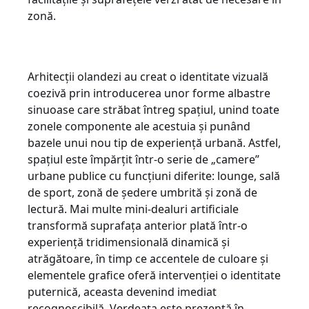
zonă.
Arhitecţii olandezi au creat o identitate vizuală
coezivă prin introducerea unor forme albastre
sinuoase care străbat întreg spaţiul, unind toate
zonele componente ale acestuia şi punând
bazele unui nou tip de experienţă urbană. Astfel,
spaţiul este împărţit într-o serie de „camere”
urbane publice cu funcţiuni diferite: lounge, sală
de sport, zonă de şedere umbrită şi zonă de
lectură. Mai multe mini-dealuri artificiale
transformă suprafaţa anterior plată într-o
experienţă tridimensională dinamică şi
atrăgătoare, în timp ce accentele de culoare şi
elementele grafice oferă intervenţiei o identitate
puternică, aceasta devenind imediat
recognoscibilă. Verdeaţa este prezentă în