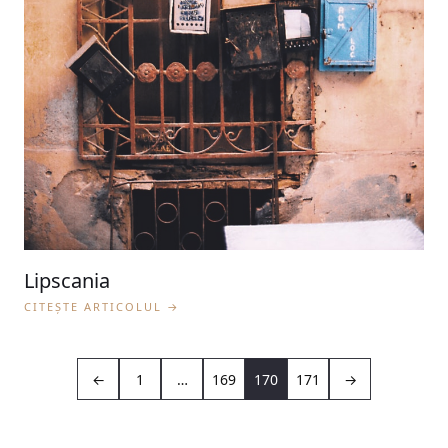
Lipscania
CITEȘTE ARTICOLUL →
←
1
…
169
170
171
→