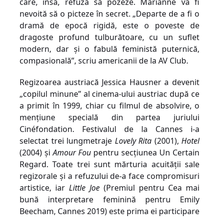
care, însă, refuză să pozeze. Marianne va fi
nevoită să o picteze în secret. „Departe de a fi o
dramă de epocă rigidă, este o poveste de
dragoste profund tulburătoare, cu un suflet
modern, dar și o fabulă feministă puternică,
compasională”, scriu americanii de la
AV Club
.
Regizoarea austriacă Jessica Hausner a devenit
„copilul minune” al cinema-ului austriac după ce
a primit în 1999, chiar cu filmul de absolvire, o
mențiune specială din partea juriului
Cinéfondation.
Festivalul de la Cannes i-a
selectat trei lungmetraje
Lovely Rita
(2001),
Hotel
(
2004) și
Amour Fou
pentru secțiunea Un Certain
Regard. Toate trei sunt mărturia acuității sale
regizorale și a refuzului de-a face compromisuri
artistice,
iar
Little Joe
(
Premiul pentru Cea mai
bună interpretare feminină pentru Emily
Beecham, Cannes 2019
)
este prima ei participare