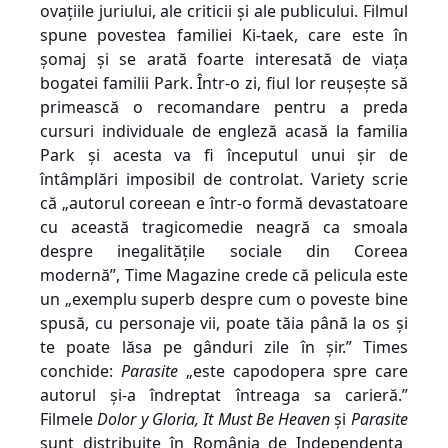
ovațiile juriului, ale criticii și ale publicului.
Filmul
spune povestea
familiei Ki-taek, care este în
șomaj și se arată foarte interesată de viața
bogatei familii Park. Într-o zi, fiul lor reușește să
primească o recomandare pentru a preda
cursuri individuale de engleză acasă la familia
Park și acesta va fi începutul unui șir de
întâmplări imposibil de controlat.
Variety
scrie
că „autorul coreean e într-o formă devastatoare
cu această tragicomedie neagră ca smoala
despre inegalitățile sociale din Coreea
modernă”,
Time Magazine
crede că pelicula este
un „exemplu superb despre cum o poveste bine
spusă, cu personaje vii, poate tăia până la os și
te poate lăsa pe gânduri zile în șir.” Times
conchide:
Parasite
„este capodopera spre care
autorul și-a îndreptat întreaga sa carieră.”
Filmele
Dolor y Gloria
,
It Must Be Heaven
și
Parasite
sunt distribuite în Rom
ânia de
Inde
pendența