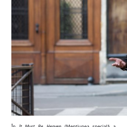
În
It Must Be Heaven
(Mențiunea specială a