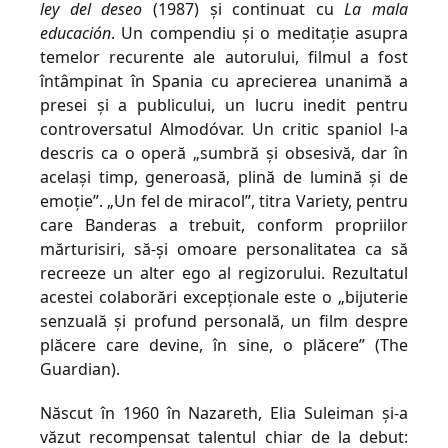
ley del deseo
(1987) și continuat cu
La mala
educación
.
Un compendiu și o meditație asupra
temelor recurente ale autorului, filmul a fost
întâmpinat în Spania cu aprecierea unanimă a
presei și a publicului, un lucru inedit pentru
controversatul Almodóvar. Un critic spaniol l-a
descris ca o operă „sumbră și obsesivă, dar în
același timp, generoasă, plină de lumină și de
emoție
”.
„Un fel de miracol”, titra
Variety,
pentru
care Banderas a trebuit, conform propriilor
mărturisiri, să-și omoare personalitatea ca să
recreeze un alter ego al regizorului. Rezultatul
acestei colaborări excepționale este o „bijuterie
senzuală și profund personală, un film despre
plăcere care devine, în sine, o plăcere” (
The
Guardian
).
Născut în 1960 în Nazareth, Elia Suleiman și-a
văzut recompensat talentul chiar de la debut: