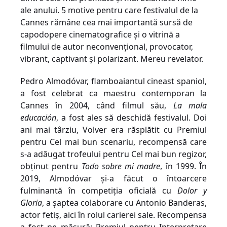
ale anului. 5 motive pentru care festivalul de la
Cannes rămâne cea mai importantă sursă de
capodopere cinematografice și o vitrină a
filmului de autor neconvențional, provocator,
vibrant, captivant și polarizant. Mereu revelator.
Pedro Almodóvar, flamboaiantul cineast spaniol,
a fost celebrat ca maestru contemporan la
Cannes în 2004, când filmul său,
La mala
educación
, a fost ales să deschidă festivalul. Doi
ani mai târziu,
Volver
era răsplătit cu Premiul
pentru Cel mai bun scenariu, recompensă care
s-a adăugat trofeului pentru Cel mai bun regizor,
obținut pentru
Todo sobre mi madre
, în 1999. În
2019, Almodóvar și-a făcut o întoarcere
fulminantă în competiția oficială cu
Dolor y
Gloria
,
a șaptea colaborare cu Antonio Banderas,
actor fetiș, aici în rolul carierei sale. Recompensa