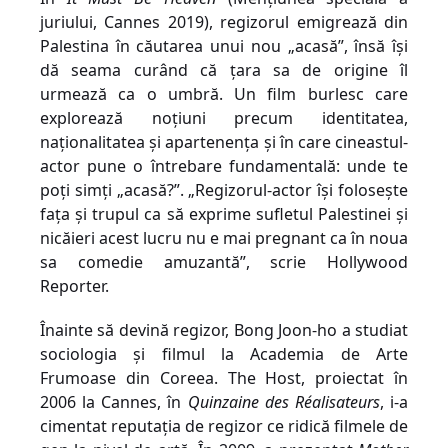
juriului, Cannes 2019
),
regizorul
e
migrează din
Palestina în căutarea unui nou „acasă”, însă își
dă seama curând că țara sa de origine îl
urmează ca o umbră. Un film burlesc care
explorează noțiuni precum identitatea,
naționalitatea și apartenența și în care cineastul-
actor pune o întrebare fundamentală: unde te
poți simți „acasă?”. „Regizorul-actor își folosește
fața și trupul ca să exprime sufletul Palestinei și
nicăieri acest lucru nu e mai pregnant ca în noua
sa comedie amuzantă”, scrie
Hollywood
Reporter.
Înainte să devină regizor, Bong Joon-ho a studiat
sociologia și filmul la Academia de Arte
Frumoase din Coreea.
The Host
, proiectat în
2006 la Cannes, în
Quinzaine des Réalisateurs
, i-a
cimentat reputația de regizor ce ridică filmele de