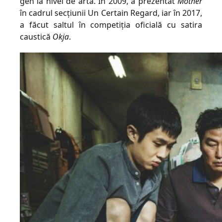
gen la nivel de artă. În 2009, a prezentat
Mother
în cadrul secțiunii Un Certain Regard, iar în 2017,
a făcut saltul în competiția oficială cu satira
caustică
Okja
.