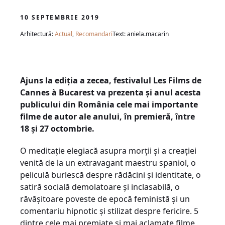
10 SEPTEMBRIE 2019
Arhitectură:
Actual
,
Recomandari
Text: aniela.macarin
Ajuns la ediția a zecea, festivalul Les Films de
Cannes à Bucarest va prezenta și anul acesta
publicului din România cele mai importante
filme de autor ale anului, în premieră, între
18 și 27 octombrie.
O meditație elegiacă asupra morții și a creației
venită de la un extravagant maestru spaniol, o
peliculă burlescă despre rădăcini și identitate, o
satiră socială demolatoare și inclasabilă, o
răvășitoare poveste de epocă feministă și un
comentariu hipnotic și stilizat despre fericire. 5
dintre cele mai premiate și mai aclamate filme