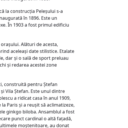
că la construcţia Peleşului s-a
inaugurată în 1896. Este un
xe. În 1903 a fost primul edificiu
 oraşului. Alături de acesta,
ind aceleaşi date stilistice. Etalate
e, dar şi o sală de sport preluau
chi şi redarea acestei zone
i, construită pentru Ştefan
şi Vila Ştefan. Este unul dintre
olescu a ridicat casa în anul 1909,
a Paris şi a reuşit să aclimatizeze,
rele ginkgo biloba. Ansamblul a fost
iecare punct cardinal o altă faţadă,
u, ultimele moştenitoare, au donat