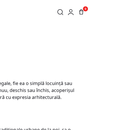
0
egale, fie ea o simplă locuinţă sau
tinuu, deschis sau închis, acoperişul
ură cu expresia arhitecturală.
radiţionale urbane de la noi, ca o