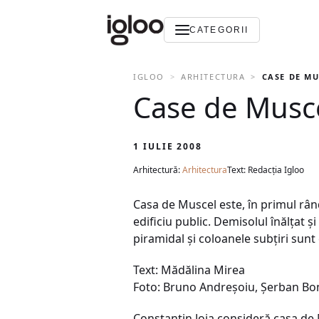
CATEGORII
IGLOO
ARHITECTURA
CASE DE MU
Case de Musc
1 IULIE 2008
Arhitectură:
Arhitectura
Text: Redacția Igloo
Casa de Muscel este, în primul rând
edificiu public. Demisolul înălţat şi
piramidal şi coloanele subţiri sunt
Text: Mădălina Mirea
Foto: Bruno Andreşoiu, Şerban Bo
Constantin Joja consideră casa de M