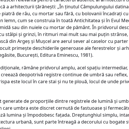
tică a arhitecturii ţărăneşti: „În ţinutul Câmpulungului datin
e piatră de râu, cu mortar sau fără, cu bolovanii încadraţi 
in lemn, cum se construia în toată Antichitatea şi în Evul Me
midă sau din nuiele cu mortar de pământ. În pridvorul deschis
 stâlpi şi grinzi, în ritmuri mai mult sau mai puţin strânse
scă din Argeş şi Muşcel are aerul sever al caselor cu parter î
l locuit primeşte deschiderile generoase ale ferestrelor şi arh
regăsite, Bucureşti, Editura Eminescu, 1981).
adiţionale, rămâne pridvorul amplu, acel spaţiu intermediar,
are creează deopotrivă registre continue de umbră sau reflex, 
spa este locul în care stai şi nu te plouă, locul de unde prive
 generate de proporţiile dintre registrele de lumină şi umbr
în care umbra este discret cernută de fastuoase şi fermecăto
rează lumina şi împodobesc faţada. Dreptunghiul simplu, intar
itectura urbană, sunt parte întreagă a decorului cu bogate s
lieni.