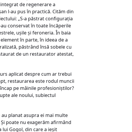
 integrat de regenerare a
şan l-au pus în practică. Cităm din
ectului: „S-a păstrat configuraţia
S-au conservat în toate încăperile
trele, uşile şi feroneria. În baia
 element în parte, în ideea de a
tralizată, păstrând însă sobele cu
staurat de un restaurator atestat,
curs aplicat despre cum ar trebui
 fapt, restaurarea este rodul muncii
 încap pe mâinile profesioniştilor?
upte ale noului, subiectul
e au planat asupra ei mai multe
âc. Şi poate nu exagerăm afirmând
lui Gogol, din care a ieşit