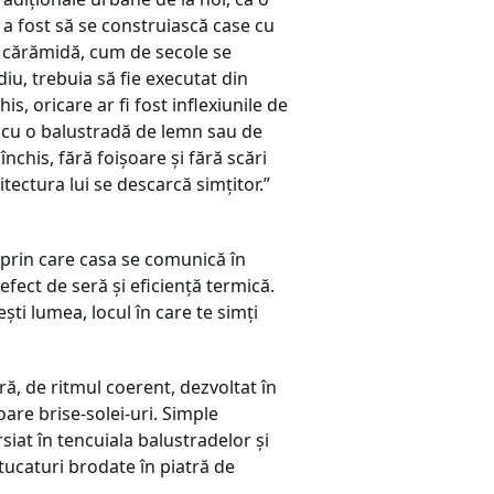
a a fost să se construiască case cu
cu cărămidă, cum de secole se
diu, trebuia să fie executat din
, oricare ar fi fost inflexiunile de
, cu o balustradă de lemn sau de
nchis, fără foişoare şi fără scări
itectura lui se descarcă simţitor.”
 prin care casa se comunică în
efect de seră şi eficienţă termică.
şti lumea, locul în care te simţi
ă, de ritmul coerent, dezvoltat în
are brise-solei-uri. Simple
siat în tencuiala balustradelor şi
tucaturi brodate în piatră de