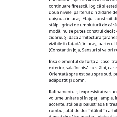
continuare firească, logică şi este
două nivele, parterul din zidărie d
obişnuia în oraş. Etajul construit d
stâlpi, grinzi de umplutură de cără
modă, nu se putea construi decât cu
zidărie. Şi dacă arhitectura ţărănea
vizibile în faţadă, în oraş, parteru
(Constantin Joja, Sensuri şi valori 
Însă elementul de forţă al casei tr
exterior, sala închisă cu stâlpi, c
Orientată spre est sau spre sud, pri
adăpostit şi domn.
Rafinamentul şi expresivitatea sunt
volume unitare şi în spaţii ample, 
accente, stâlpii şi balustrada filt
rombul, atât de des întâlnit în arh
Albeşti de către meşterii pietrari ita