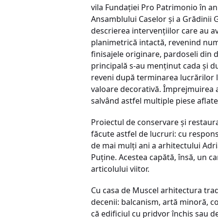
vila Fundaţiei Pro Patrimonio în 
Ansamblului Caselor şi a Grădinii Go
descrierea intervenţiilor care au a
planimetrică intactă, revenind numa
finisajele originare, pardoseli din 
principală s-au menţinut cada şi du
reveni după terminarea lucrărilor l
valoare decorativă. Împrejmuirea a
salvând astfel multiple piese aflat
Proiectul de conservare şi restaura
făcute astfel de lucruri: cu respons
de mai mulţi ani a arhitectului Adri
Puţine. Acestea capătă, însă, un ca
articolului viitor.
Cu casa de Muscel arhitectura trad
decenii: balcanism, artă minoră, c
că edificiul cu pridvor închis sau 