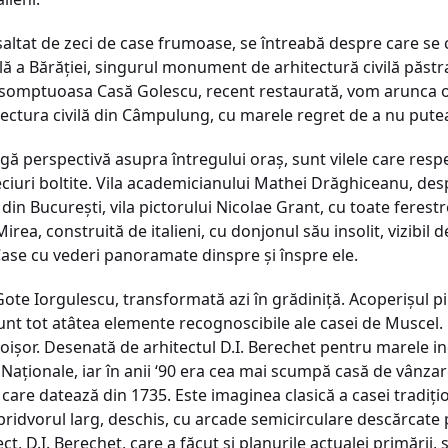
asaltat de zeci de case frumoase, se întreabă despre care se 
lă a Bărăţiei, singurul monument de arhitectură civilă păs
a somptuoasa Casă Golescu, recent restaurată, vom arunca o
tectura civilă din Câmpulung, cu marele regret de a nu putea 
rgă perspectivă asupra întregului oraş, sunt vilele care res
beciuri boltite. Vila academicianului Mathei Drăghiceanu, des
le din Bucureşti, vila pictorului Nicolae Grant, cu toate ferest
ie Mirea, construită de italieni, cu donjonul său insolit, vizibil
Case cu vederi panoramate dinspre şi înspre ele.
Gote Iorgulescu, transformată azi în grădiniţă. Acoperişul pi
 sunt tot atâtea elemente recognoscibile ale casei de Muscel.
foişor. Desenată de arhitectul D.I. Berechet pentru marele i
 Naţionale, iar în anii ‘90 era cea mai scumpă casă de vânz
 care datează din 1735. Este imaginea clasică a casei tradiţi
 pridvorul larg, deschis, cu arcade semicirculare descărcate p
ct, D.I. Berechet, care a făcut şi planurile actualei primării,