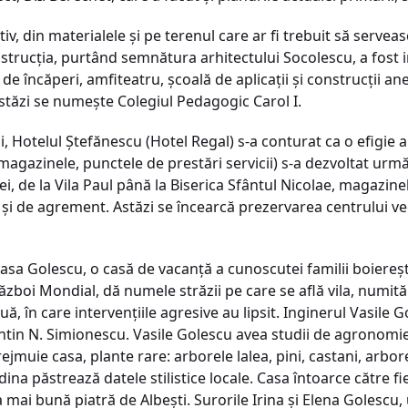
v, din materialele şi pe terenul care ar fi trebuit să serveas
nstrucţia, purtând semnătura arhitectului Socolescu, a fost 
 încăperi, amfiteatru, şcoală de aplicaţii şi construcţii ane
stăzi se numeşte Colegiul Pedagogic Carol I.
ăi, Hotelul Ştefănescu (Hotel Regal) s-a conturat ca o efigie a
magazinele, punctele de prestări servicii) s-a dezvoltat urmăr
, de la Vila Paul până la Biserica Sfântul Nicolae, magazinel
 şi de agrement. Astăzi se încearcă prezervarea centrului ve
asa Golescu, o casă de vacanţă a cunoscutei familii boiereşt
ăzboi Mondial, dă numele străzii pe care se află vila, numită 
, în care intervenţiile agresive au lipsit. Inginerul Vasile G
tin N. Simionescu. Vasile Golescu avea studii de agronomie l
rejmuie casa, plante rare: arborele lalea, pini, castani, arbo
dina păstrează datele stilistice locale. Casa întoarce către f
ea mai bună piatră de Albeşti. Surorile Irina şi Elena Golesc