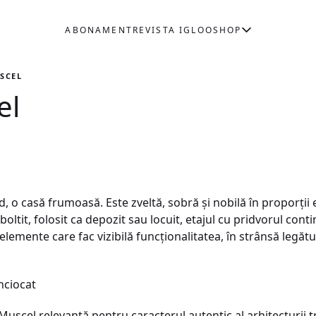
ABONAMENT
REVISTA IGLOO
SHOP
SCEL
el
, o casă frumoasă. Este zveltă, sobră şi nobilă în proporţii 
 boltit, folosit ca depozit sau locuit, etajul cu pridvorul con
 elemente care fac vizibilă funcţionalitatea, în strânsă legăt
nciocat
uscel relevantă pentru caracterul autentic al arhitecturii t