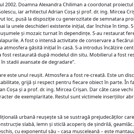
anul 2002. Doamna Alexandra Chiliman a coordonat proiectul
lescu, iar arhitectul Adrian Coşa şi prof. dr. ing. Mircea Cri
vut loc, pusă la dispoziţie cu generozitate de semnatara proi
i la unele deschideri existente iniţial, dar închise în timp. 
duşumele şi mozaic turnat în dependinţe. S-au restaurat feres
lapurile. A fost o intensă activitate de conservare a fiecărui
a atmosfera găsită iniţial în casă. S-a introdus încălzire cen
 fost restaurată după modelul din situ. Mobilierul a fost re
e în stadii avansate de degradare”.
re este unul reuşit. Atmosfera a fost re-creată. Este un dis
abilitate, grijă şi respect pentru fiecare obiect în parte. În
an Coşa şi a prof. dr. ing. Mircea Crişan. Dar câte case vechi
racter de exemplaritate. Restul sunt victimele inserţiilor abr
iţională urbană reuşeşte să se sustragă prejudecăţilor car
onstrucţie slabă, lemn şi sticlă acoperiş de şindrilă, geaml
deschis, cu exponentul său – casa musceleană – este mantaua 