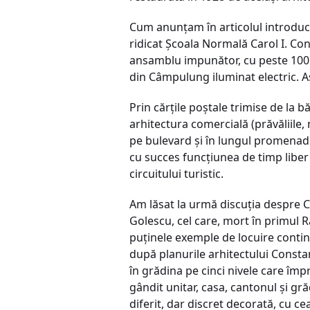
Cum anunţam în articolul introducti
ridicat Şcoala Normală Carol I. Co
ansamblu impunător, cu peste 100 de
din Câmpulung iluminat electric. A
Prin cărţile poştale trimise de la b
arhitectura comercială (prăvăliile, 
pe bulevard şi în lungul promenadei
cu succes funcţiunea de timp liber
circuitului turistic.
Am lăsat la urmă discuţia despre C
Golescu, cel care, mort în primul R
puţinele exemple de locuire continuă
după planurile arhitectului Constan
în grădina pe cinci nivele care împ
gândit unitar, casa, cantonul şi gră
diferit, dar discret decorată, cu c