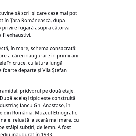
cuvine să scrii şi care case mai pot
trat în Ţara Românească, după
 privire fugară asupra câtorva
fi exhaustivi.
pectă, în mare, schema consacrată:
pre a cărei inaugurare în primii ani
rele în cruce, cu latura lungă
 de foarte departe şi Vila Ştefan
ramidal, pridvorul pe două etaje,
 După acelaşi tipic este construită
ndustriaş Iancu Gh. Anastase, în
are din România. Muzeul Etnografic
onale, reluată la scară mai mare, cu
e stâlpi subţiri, de lemn. A fost
 sediu inaugurat în 1933.