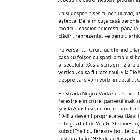
Ca şi despre biserici, ochiul avid, 
aştepta. De la micuţa casă parohia
modelul caselor boiereşti, până l
clădiri, reprezentative pentru arhi
Pe versantul Gruiului, oferind o la
casă cu foişor, cu spaţii ample şi 
ai secolului XX s-a scris şi în ziare
vertical, ca să filtreze răul, vila Il
despre care vom vorbi în detaliu. 
Pe strada Negru-Vodă se află vila 
ferestrele în cruce, parterul înalt
şi Vila Anastase, cu un impunător 
1948 a devenit proprietatea Băncii
este găzduit de Vila G. Ştefănescu,
subsol înalt cu ferestre boltite, cu
restaurată în 1928 de acelaşi arhite