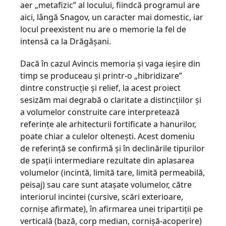
aer „metafizic” al locului, fiindcă programul are
aici, lângă Snagov, un caracter mai domestic, iar
locul preexistent nu are o memorie la fel de
intensă ca la Drăgăşani.
Dacă în cazul Avincis memoria şi vaga ieşire din
timp se produceau şi printr-o „hibri­dizare”
dintre construcţie şi relief, la acest proiect
sesizăm mai degrabă o claritate a distincţiilor şi
a volumelor construite care interpretează
referinţe ale arhitecturii fortificate a hanurilor,
poate chiar a culelor olteneşti. Acest domeniu
de referinţă se confirmă şi în declinările tipurilor
de spaţii intermediare rezultate din aplasarea
volumelor (incintă, limită tare, limită permeabilă,
peisaj) sau care sunt ataşate volumelor, către
interiorul incintei (cursive, scări exterioare,
cornişe afirmate), în afirmarea unei tripartiţii pe
verticală (bază, corp median, cornişă-acoperire)