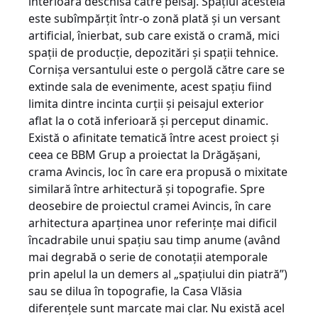
interioară deschisă către peisaj. Spaţiul acesteia
este subîmpărţit într-o zonă plată şi un versant
artificial, înierbat, sub care există o cramă, mici
spaţii de producţie, depozitări şi spaţii tehnice.
Cornişa versantului este o pergolă către care se
extinde sala de evenimente, acest spaţiu fiind
limita dintre incinta curţii şi peisajul exterior
aflat la o cotă inferioară şi perceput dinamic.
Există o afinitate tematică între acest proiect şi
ceea ce BBM Grup a proiectat la Drăgăşani,
crama Avincis, loc în care era propusă o mixitate
similară între arhitectură şi topografie. Spre
deosebire de proiectul cramei Avincis, în care
arhitectura aparţinea unor referinţe mai dificil
încadrabile unui spaţiu sau timp anume (având
mai degrabă o serie de conotaţii atemporale
prin apelul la un demers al „spaţiului din piatră”)
sau se dilua în topografie, la Casa Vlăsia
diferenţele sunt marcate mai clar. Nu există acel