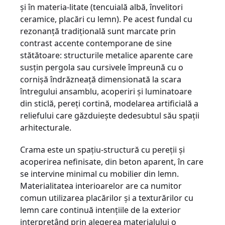
şi în materia-litate (tencuială albă, învelitori
ceramice, placări cu lemn). Pe acest fundal cu
rezonanţă tradiţională sunt marcate prin
contrast accente contemporane de sine
stătătoare: structurile metalice aparente care
susţin pergola sau cursivele împreună cu o
cornişă îndrăzneaţă dimensionată la scara
întregului ansamblu, acoperiri şi luminatoare
din sticlă, pereţi cortină, modelarea artificială a
reliefului care găzduieşte dedesubtul său spaţii
arhitecturale.
Crama este un spaţiu-structură cu pereţii şi
acoperirea nefinisate, din beton aparent, în care
se intervine minimal cu mobilier din lemn.
Materialitatea interioarelor are ca numitor
comun utilizarea placărilor şi a texturărilor cu
lemn care continuă intenţiile de la exterior
interpretând prin alegerea materialului o