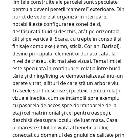
limitele construite ale parcelei sunt speculate
pentru a deveni pereţii “camerei” exterioare. Din
punct de vedere al organizării interioare,
notabilă este configurarea zonei de zi,
desfăşurată fluid şi deschis, atât pe orizontală,
cât şi pe verticală. Scara, cu trepte în consolă şi
finisaje complexe (lemn, sticlă, Corian, Barisol),
devine principalul element ordonator, atât la
nivel de traseu, cât mai ales vizual. Tema limitei
este speculată în continuare: relaţia între bucă­
tărie şi dining/living se dematerializează într-un
perete vitrat, alături de care stă un ar­bo­re viu.
Traseele sunt deschise şi pretext pen­tru relaţii
vizuale inedite, cum se întâmplă spre exemplu
cu pasarela de acces spre dormitoarele de la
etaj (cel matrimonial şi cel pentru oaspeţi),
deschisă deasupra locului de luat masa. Casa
urmăreşte stilul de viaţă al beneficia­ru­lui,
conectat cu domeniul designului de ca­li­tate prin