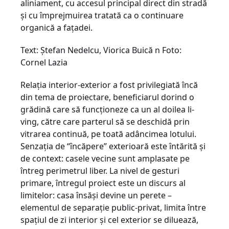
aliniament, cu accesul principal direct din stradă
şi cu împrejmuirea tratată ca o continuare
organică a faţadei.
Text: Ştefan Nedelcu, Viorica Buică n Foto:
Cornel Lazia
Relaţia interior-exterior a fost privilegiată încă
din tema de proiectare, beneficiarul dorind o
grădină care să funcţioneze ca un al doilea li­
ving, către care parterul să se deschidă prin
vitrarea continuă, pe toată adâncimea lotului.
Senzaţia de “încăpere” exterioară este întărită şi
de context: casele vecine sunt amplasate pe
întreg perimetrul liber. La nivel de gesturi
primare, întregul proiect este un discurs al
limitelor: casa însăşi devine un perete –
elementul de separaţie public-privat, limita între
spaţiul de zi interior şi cel exterior se diluează,