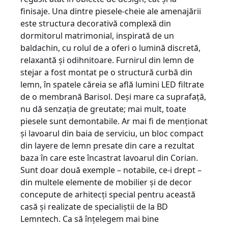
finisaje. Una dintre piesele-cheie ale amenajării
este structura decorativă complexă din
dormitorul matrimonial, inspirată de un
baldachin, cu rolul de a oferi o lumină discretă,
relaxantă şi odihnitoare. Furnirul din lemn de
stejar a fost montat pe o structură curbă din
lemn, în spatele căreia se află lumini LED filtrate
de o membrană Barisol. Deşi mare ca suprafaţă,
nu dă senzaţia de greutate; mai mult, toate
piesele sunt de­mon­tabile. Ar mai fi de menţionat
şi lavoarul din baia de serviciu, un bloc compact
din layere de lemn presate din care a rezultat
baza în care este încastrat lavoarul din Corian.
Sunt doar două exemple – notabile, ce-i drept –
din multele elemente de mobilier şi de decor
concepute de arhitecţi special pentru această
casă şi realizate de specialiştii de la BD
Lemntech. Ca să înţele­gem mai bine