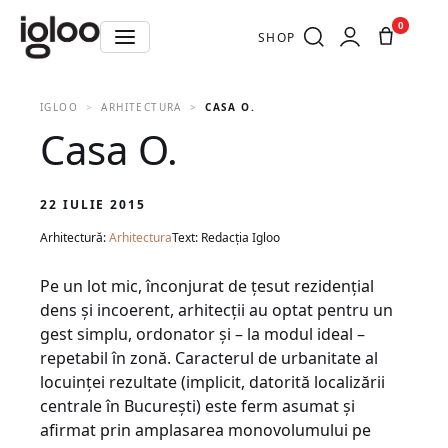
0
SHOP
IGLOO
ARHITECTURA
CASA O.
Casa O.
22 IULIE 2015
Arhitectură:
Arhitectura
Text: Redacția Igloo
Pe un lot mic, înconjurat de țesut rezidenţial
dens şi incoerent, arhitecţii au optat pentru un
gest simplu, ordonator şi – la modul ideal –
repetabil în zonă. Caracterul de urbanitate al
locuinţei rezultate (implicit, datorită localizării
centrale în Bucureşti) este ferm asumat şi
afirmat prin amplasarea monovolumului pe