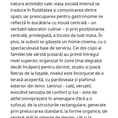
natura activităţii sale: viaţa socială intensă se
traduce în fluiditatea şi comunica­rea dintre
spaţii, iar preocuparea pentru gastronomie se
reflectă în bucătăria cu insulă cen­trală – un
veritabil laborator culinar – şi prin poziţionarea
centrală, privilegiată, a locului de luat masa. În
plus, la subsol se găseşte un home-cinema, cu o
spectaculoasă baie de serviciu. Cei doi copii ai
familiei (de vârstă şcolară) au primit întregul
nivel superior, organizat în zone (mai degrabă
decât încăperi) pentru dormit, studiu şi joacă.
Retras de la faţade, nivelul este înconjurat de o
terasă acoperită, cu pardoseala şi plafonul
exterior din lemn. Lemnul – cald, versatil,
evocând senzaţia de confort şi lux – este de
altfel omniprezent în amenajare (fără a o
sufoca), de la structurile rectangulare, gene­rate
prin prelucrarea standard, la forme organice, de
regăsit atât în obiecte de design, cât şi la