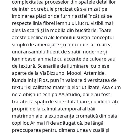
complexitatea proceselor din spatele detaliilor
de interior, trebuie precizat că s-a mizat pe
îmbinarea plăcilor de furnir astfel încât să se
respecte linia fibrei lemnului, lucru vizibil mai
ales la scară şi la mobila din bucă­tărie. Toate
aceste declinări ale lemnului susţin conceptul
simplu de amenajare şi contribuie la crearea
unui ansamblu fluent de spaţii mo­derne şi
luminoase, animate cu accente de culoare sau
de textură. Scenariile de iluminare, cu piese
aparte de la ViaBizzuno, Moooi, Artemide,
Kundalini şi Flos, pun în valoare diversitatea de
texturi şi calitatea materialelor utilizate. Aşa cum
ne-a obişnuit echipa AA Studio, băile au fost
tratate ca spaţii de sine stătătoare, cu identităţi
proprii, de la calmul atemporal al băii
matrimoniale la exuberanţa cromatică din baia
copiilor. Ar mai fi de adăugat că, pe lângă
preocuparea pentru dimensiunea vizuală şi