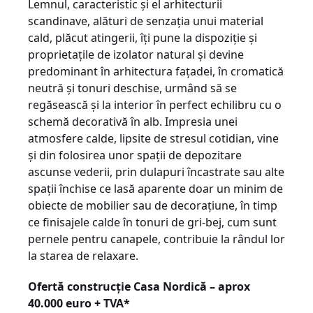
Lemnul, caracteristic și el arhitecturii
scandinave, alături de senzația unui material
cald, plăcut atingerii, îți pune la dispoziție și
proprietațile de izolator natural și devine
predominant în arhitectura fațadei, în cromatică
neutră și tonuri deschise, urmând să se
regăsească și la interior în perfect echilibru cu o
schemă decorativă în alb. Impresia unei
atmosfere calde, lipsite de stresul cotidian, vine
și din folosirea unor spații de depozitare
ascunse vederii, prin dulapuri încastrate sau alte
spații închise ce lasă aparente doar un minim de
obiecte de mobilier sau de decorațiune, în timp
ce finisajele calde în tonuri de gri-bej, cum sunt
pernele pentru canapele, contribuie la rândul lor
la starea de relaxare.
Ofertă construcție Casa Nordică – aprox
40.000 euro + TVA*