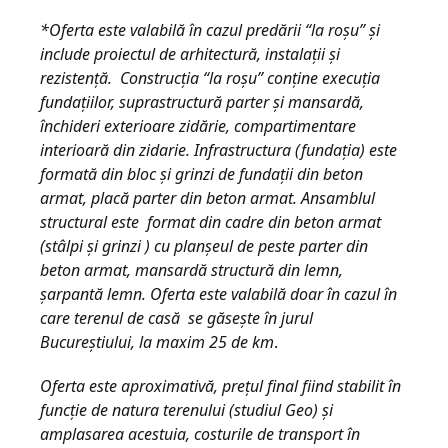
*Oferta este valabilă în cazul predării “la roșu” și
include proiectul de arhitectură, instalații și
rezistență. Construcția “la roșu” conține execuția
fundațiilor, suprastructură parter și mansardă,
închideri exterioare zidărie, compartimentare
interioară din zidarie. Infrastructura (fundația) este
formată din bloc și grinzi de fundații din beton
armat, placă parter din beton armat. Ansamblul
structural este format din cadre din beton armat
(stâlpi și grinzi ) cu planșeul de peste parter din
beton armat, mansardă structură din lemn,
șarpantă lemn. Oferta este valabilă doar în cazul în
care terenul de casă se găsește în jurul
Bucureștiului, la maxim 25 de km
.
Oferta este aproximativă, prețul final fiind stabilit în
funcție de natura terenului (studiul Geo) și
amplasarea acestuia, costurile de transport în