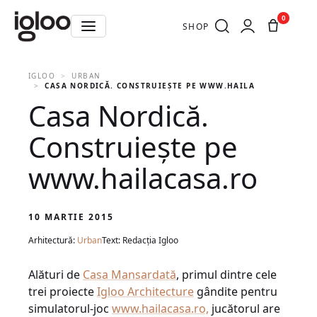
0
SHOP
IGLOO
URBAN
CASA NORDICĂ. CONSTRUIEȘTE PE WWW.HAILACASA.RO
Casa Nordică.
Construiește pe
www.hailacasa.ro
10 MARTIE 2015
Arhitectură:
Urban
Text: Redacția Igloo
Alături de
Casa Mansardată
, primul dintre cele
trei proiecte
Igloo Architecture
gândite pentru
simulatorul-joc
www.hailacasa.ro,
jucătorul are