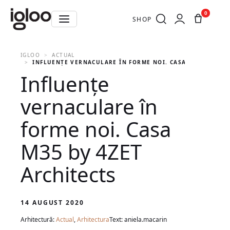
0
SHOP
IGLOO
ACTUAL
INFLUENŢE VERNACULARE ÎN FORME NOI. CASA M35 BY 4ZET
Influenţe
vernaculare în
forme noi. Casa
M35 by 4ZET
Architects
14 AUGUST 2020
Arhitectură:
Actual
,
Arhitectura
Text: aniela.macarin