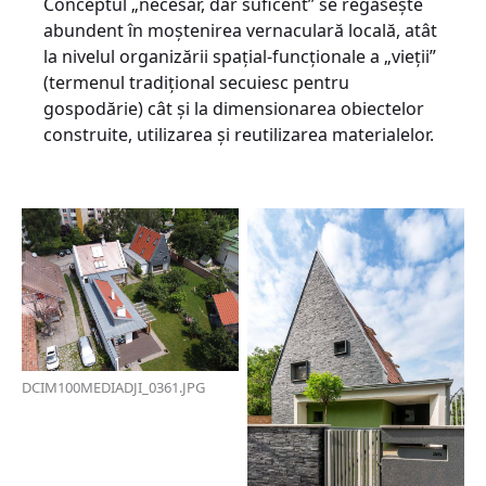
Conceptul „necesar, dar suficent” se regăsește
abundent în moștenirea vernaculară locală, atât
la nivelul organizării spațial-funcționale a „vieții”
(termenul tradițional secuiesc pentru
gospodărie) cât și la dimensionarea obiectelor
construite, utilizarea și reutilizarea materialelor.
DCIM100MEDIADJI_0361.JPG