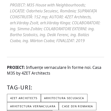
PROIECT: M35 House with Neighbourhoods;
LOCAŢIE: Odorheiu Secuiesc, România; SUPRAFAŢA
CONSTRUITĂ: 152 mp; AUTORI: 4ZET Architects,
arh.Várday Zsolt, arh.Várday Kinga; COLABORATORI:
ing. Simma Zoltán; COLABORATORI EXTERNI: ing.
Bartha Szabolcs, ing. Deák Ferenc, ing. Balázs
Csaba, ing. Márton Csaba; FINALIZAT: 2019
PROIECT:
Influenţe vernaculare în forme noi. Casa
M35 by 4ZET Architects
TAG-URI:
4ZET ARCHITECTS
ARHITECTURA SECUIASCA
ARHITECTURA VERNACULARA
CASE DIN ROMANIA