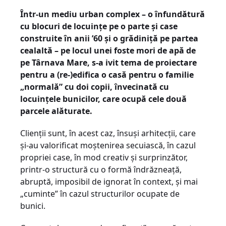
Într-un mediu urban complex – o înfundătură
cu blocuri de locuințe pe o parte și case
construite în anii ’60 şi o grădiniță pe partea
cealaltă – pe locul unei foste mori de apă de
pe Târnava Mare, s-a ivit tema de proiectare
pentru a (re-)edifica o casă pentru o familie
„normală” cu doi copii, învecinată cu
locuinţele bunicilor, care ocupă cele două
parcele alăturate.
Clienţii sunt, în acest caz, însuşi arhitecţii, care
şi-au valorificat moştenirea secuiască, în cazul
propriei case, în mod creativ şi surprinzător,
printr-o structură cu o formă îndrăzneaţă,
abruptă, imposibil de ignorat în context, şi mai
„cuminte” în cazul structurilor ocupate de
bunici.