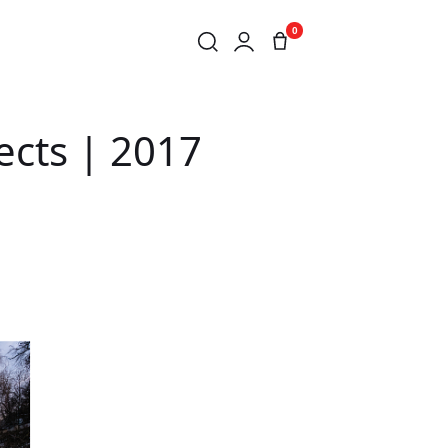
0
ects | 2017