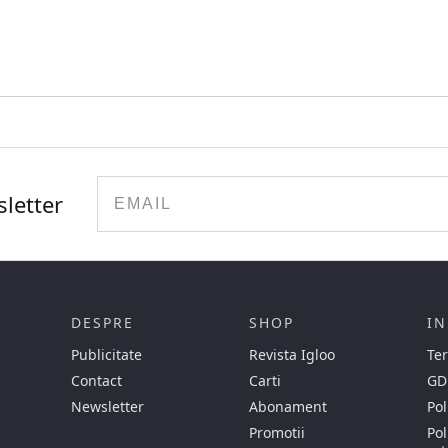
Email
sletter
DESPRE
SHOP
IN
Publicitate
Revista Igloo
Ter
Contact
Carti
GD
Newsletter
Abonament
Pol
Promotii
Pol