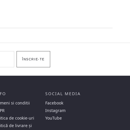
ÎNSCRIE-TE
FO
SOCIAL MEDIA
meni si conditii
Facebook
PR
Instagram
itica de cookie-uri
YouTube
itică de livrare și