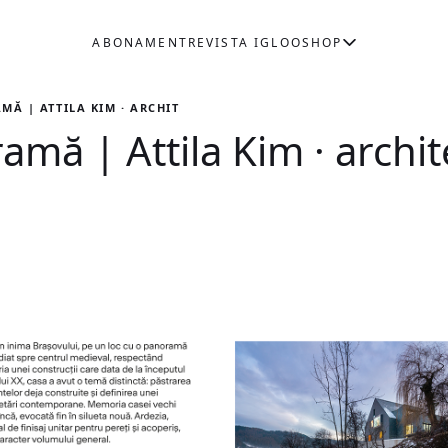
ABONAMENT
REVISTA IGLOO
SHOP
Ă | ATTILA KIM · ARCHITECTS | 2017
mă | Attila Kim · archit