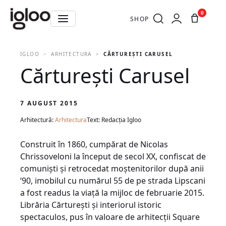
0
SHOP
IGLOO
ARHITECTURA
CĂRTUREȘTI CARUSEL
Cărturești Carusel
7 AUGUST 2015
Arhitectură:
Arhitectura
Text: Redacția Igloo
Construit în 1860, cumpărat de Nicolas
Chrissoveloni la început de secol XX, confiscat de
comunişti şi retrocedat moştenitorilor după anii
‘90, imobilul cu numărul 55 de pe strada Lipscani
a fost readus la viaţă la mijloc de februarie 2015.
Librăria Cărtureşti şi interiorul istoric
spectaculos, pus în valoare de arhitecţii Square