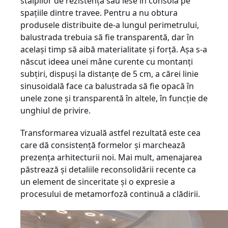
stâlpilor de rezistenţă sau iese în consolă pe
spaţiile dintre travee. Pentru a nu obtura
produsele distribuite de-a lungul perimetrului,
balustrada trebuia să fie transparentă, dar în
acelaşi timp să aibă materialitate şi forţă. Aşa s-a
născut ideea unei mâne curente cu montanţi
subţiri, dispuşi la distanţe de 5 cm, a cărei linie
sinusoidală face ca balustrada să fie opacă în
unele zone şi transparentă în altele, în funcţie de
unghiul de privire.
Transformarea vizuală astfel rezultată este cea
care dă consistenţă formelor şi marchează
prezenţa arhitecturii noi. Mai mult, amenajarea
păstrează şi detaliile reconsolidării recente ca
un element de sinceritate şi o expresie a
procesului de metamorfoză continuă a clădirii.