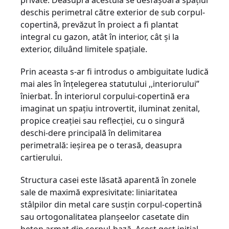
private. Deasupra acestuia se desfăşoară spaţiul
deschis peri­metral către exterior de sub corpul-
copertină, prevăzut în proiect a fi plantat
integral cu gazon, atât în interior, cât şi la
exterior, diluând limitele spaţiale.
Prin aceasta s-ar fi introdus o ambiguitate ludică
mai ales în înţelegerea statutului ,,interiorului”
înierbat. În interiorul corpului-copertină era
imaginat un spaţiu introvertit, iluminat zenital,
propice creaţiei sau reflecţiei, cu o singură
deschi-dere principală în delimitarea
perimetrală: ieşirea pe o terasă, deasupra
cartierului.
Structura casei este lăsată aparentă în zo­ne­le
sale de maximă expresivitate: liniarita­tea
stâlpilor din metal care susţin corpul-copertină
sau ortogonalitatea planşeelor casetate din