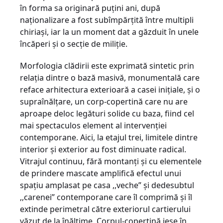
în forma sa originară pu­ţini ani, după
naţionalizare a fost subîm­păr­ţită între multipli
chiriaşi, iar la un moment dat a găzduit în unele
încăperi şi o secţie de miliţie.
Morfologia clădirii este exprimată sin­tetic prin
relaţia dintre o bază masivă, mo­numentală care
reface arhitectura exterioară a casei iniţiale, şi o
supraînălţare, un corp-copertină care nu are
aproape deloc legături solide cu baza, fiind cel
mai spec­taculos element al intervenţiei
contemporane. Aici, la etajul trei, limitele dintre
interior şi exterior au fost diminuate radical.
Vitrajul continuu, fără montanţi şi cu elementele
de prindere mascate amplifică efectul unui
spaţiu amplasat pe casa ,,veche” şi dedesubtul
,,carenei” contemporane care îl comprimă şi îl
extinde perimetral către exteriorul cartierului
văzut de la înălţime. Cor­pul-copertină iese în