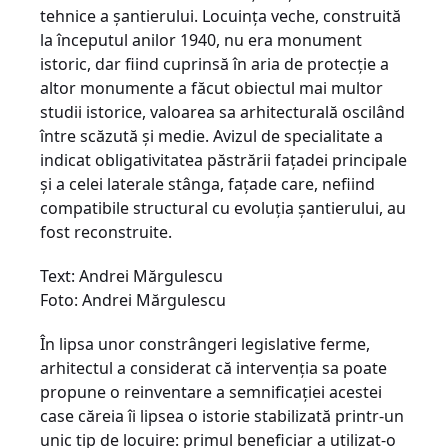
tehnice a şantierului. Locuinţa veche, construită
la începutul anilor 1940, nu era monument
istoric, dar fiind cuprinsă în aria de protecţie a
altor monumente a făcut obiectul mai multor
studii istorice, valoarea sa arhitecturală oscilând
între scăzută şi medie. Avizul de specialitate a
indicat obligativitatea păstrării faţadei principale
şi a celei laterale stânga, faţade care, nefiind
compatibile structural cu evoluţia şantierului, au
fost reconstruite.
Text: Andrei Mărgulescu
Foto: Andrei Mărgulescu
În lipsa unor constrângeri legislative ferme,
arhitectul a considerat că intervenţia sa poa­te
propune o reinventare a semnificaţiei aces­tei
case căreia îi lipsea o istorie stabili­za­tă printr-un
unic tip de locuire: primul be­neficiar a utilizat-o