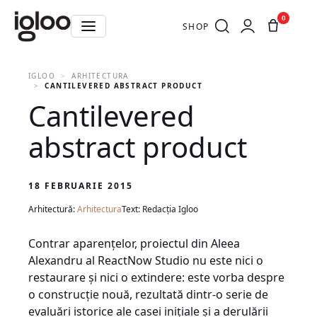
0
SHOP
IGLOO
ARHITECTURA
CANTILEVERED ABSTRACT PRODUCT
Cantilevered
abstract product
18 FEBRUARIE 2015
Arhitectură:
Arhitectura
Text: Redacția Igloo
Contrar aparențelor, proiectul din Aleea
Alexandru al ReactNow Studio nu este nici o
restaurare şi nici o extindere: este vorba despre
o construcţie nouă, rezultată dintr-o serie de
evaluări istorice ale casei iniţiale şi a derulării