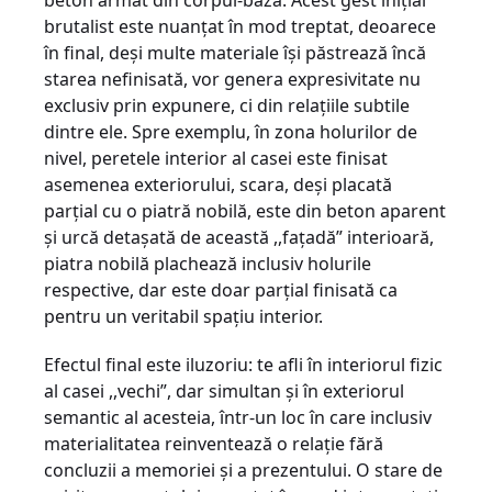
beton armat din corpul-bază. Acest gest iniţial
brutalist este nu­an­ţat în mod treptat, deoarece
în final, deşi multe materiale îşi păstrează încă
starea nefinisată, vor genera expresivitate nu
exclusiv prin expunere, ci din relaţiile subtile
dintre ele. Spre exemplu, în zona holurilor de
nivel, peretele interior al casei este finisat
asemenea ex­teriorului, scara, deşi placată
parţial cu o piatră nobilă, este din beton aparent
şi urcă deta­şată de această ,,faţadă” interioară,
piatra nobilă plachează inclusiv holurile
respective, dar este doar parţial finisată ca
pentru un veritabil spaţiu interior.
Efectul final este iluzoriu: te afli în interiorul fizic
al casei ,,vechi”, dar simultan şi în exteriorul
semantic al aces­teia, într-un loc în care inclusiv
materiali­tatea reinventează o relaţie fără
concluzii a memoriei şi a prezentului. O stare de