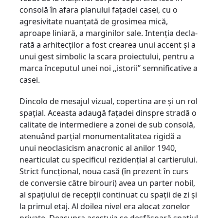
consolă în afara planului faţadei casei, cu o
agresivitate nuanţată de grosimea mică,
aproape liniară, a margini­lor sale. Intenţia de­cla­
rată a arhitecţilor a fost crearea unui accent şi a
unui gest simbolic la scara proiectului, pentru a
marca în­ceputul unei noi ,,isto­rii” semnificative a
ca­sei.
Dincolo de mesajul vizual, copertina are şi un rol
spaţial. Aceasta adaugă faţadei dinspre stradă o
calitate de intermediere a zonei de sub consolă,
atenuând parţial monumentalitatea rigidă a
unui neoclasicism anacronic al anilor 1940,
nearticulat cu specificul rezidenţial al cartierului.
Strict funcţional, noua casă (în prezent în curs
de conversie către birouri) avea un parter nobil,
al spaţiului de recepţii continuat cu spaţii de zi şi
la primul etaj. Al doilea nivel era alocat zonelor