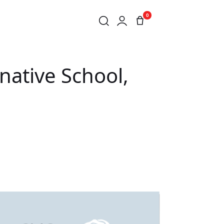
0
PLE
rnative School,