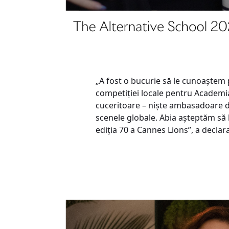
„A fost o bucurie să le cunoaștem 
competiției locale pentru Academia 
cuceritoare – niște ambasadoare de
scenele globale. Abia așteptăm să 
ediția 70 a Cannes Lions”, a declar