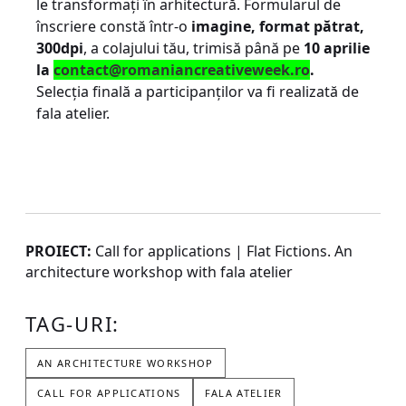
le transformați în arhitectură. Formularul de
înscriere constă într-o
imagine, format pătrat,
300dpi
, a colajului tău, trimisă până pe
10 aprilie
la
contact@
romaniancreativeweek.ro
.
Selecția finală a participanților va fi realizată de
fala atelier.
PROIECT:
Call for applications | Flat Fictions. An
architecture workshop with fala atelier
TAG-URI:
AN ARCHITECTURE WORKSHOP
CALL FOR APPLICATIONS
FALA ATELIER