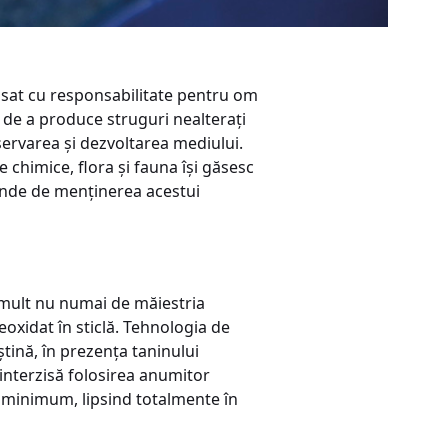
nsat cu responsabilitate pentru om
e de a produce struguri nealterați
ervarea şi dezvoltarea mediului.
 chimice, flora și fauna își găsesc
epinde de menținerea acestui
 mult nu numai de măiestria
neoxidat în sticlă. Tehnologia de
tină, în prezența taninului
e interzisă folosirea anumitor
a minimum, lipsind totalmente în