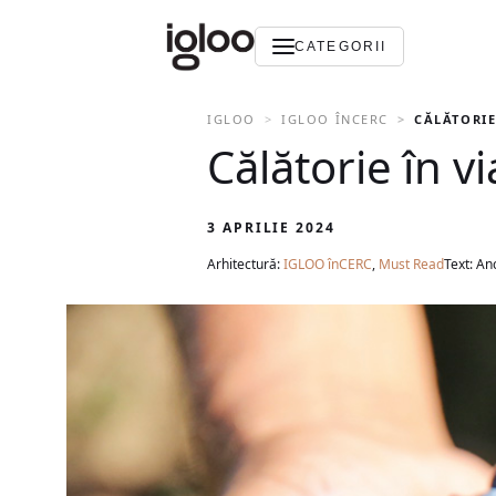
CATEGORII
IGLOO
IGLOO ÎNCERC
CĂLĂTORIE
Călătorie în v
3 APRILIE 2024
Arhitectură:
IGLOO înCERC
,
Must Read
Text: An