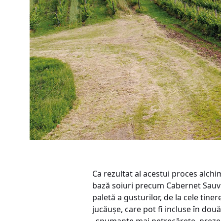
Ca rezultat al acestui proces alch
bază soiuri precum Cabernet Sauvi
paletă a gusturilor, de la cele tine
jucăușe, care pot fi incluse în do
„spumante mai petrecărețe, prezent