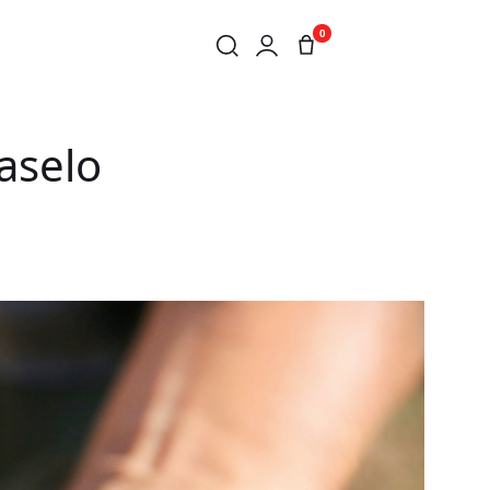
0
Vaselo