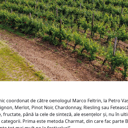
imic coordonat de către oenologul Marco Feltrin, la Petro Vas
gnon, Merlot, Pinot Noir, Chardonnay, Riesling sau Fetească
re, fructate, până la cele de sinteză, ale esențelor și, nu în u
uă categorii. Prima este metoda Charmat, din care fac parte 
e tot mai mult pe la festivaluri”.