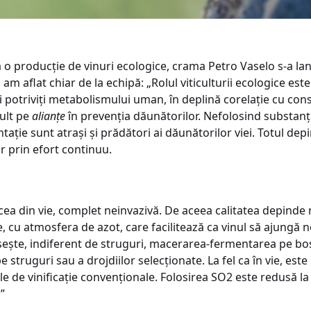
 o producție de vinuri ecologice, crama Petro Vaselo s-a la
am aflat chiar de la echipă: „Rolul viticulturii ecologice est
potriviți metabolismului uman, în deplină corelaţie cu cons
ult pe
alianțe
în prevenția dăunătorilor. Nefolosind substanțe
ntație sunt atrași și prădători ai dăunătorilor viei. Totul d
r prin efort continuu.
cea din vie, complet neinvazivă. De aceea calitatea depinde
ale, cu atmosfera de azot, care facilitează ca vinul să ajungă 
osește, indiferent de struguri, macerarea-fermentarea pe boș
pe struguri sau a drojdiilor selecționate. La fel ca în vie, est
le de vinificație convenționale. Folosirea SO2 este redusă l
”