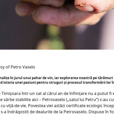
sy of Petro Vaselo
inaliza în jurul unui pahar de vin, iar explorarea noastră pe tărâmur
 istoria unei pasiuni pentru struguri și procesul transformării lor în
Timișoara într-un sat al cărui an de înființare nu a putut fi
le sârbe stabilite aici – Petrovaselo („satul lui Petru”) s-au c
cu viță-de-vie. Povestea viei astăzi certificate ecologic încep
 s-a îndrăgostit de dealurile de la Petrovaselo. Dispuse în 