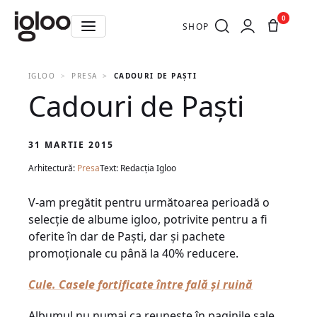
0
SHOP
IGLOO
PRESA
CADOURI DE PAȘTI
Cadouri de Paști
31 MARTIE 2015
Arhitectură:
Presa
Text: Redacția Igloo
V-am pregătit pentru următoarea perioadă o
selecție de albume igloo, potrivite pentru a fi
oferite în dar de Paști, dar și pachete
promoționale cu până la 40% reducere.
Cule. Casele fortificate între fală și ruină
Albumul nu numai ca reunește în paginile sale