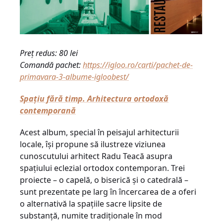
Preț redus: 80 lei
Comandă pachet:
https://igloo.ro/carti/pachet-de-
primavara-3-albume-igloobest/
Spaţiu fără timp. Arhitectura ortodoxă
contemporană
Acest album, special în peisajul arhitecturii
locale, îşi propune să ilustreze viziunea
cunoscutului arhitect Radu Teacă asupra
spaţiului eclezial ortodox contemporan. Trei
proiecte – o capelă, o biserică şi o catedrală –
sunt prezentate pe larg în încercarea de a oferi
o alternativă la spaţiile sacre lipsite de
substanţă, numite tradiţionale în mod