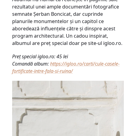
rezultatul unei ample documentări fotografice
semnate Șerban Boncicat, dar cuprinde
planurile monumentelor şi un capitol ce
aboredează influenţele către şi dinspre acest
program architectural. Un cadou inspirat,
albumul are preț special doar pe site-ul igloo.ro.
Preț special igloo.ro: 45 lei
Comandă album:
https://igloo.ro/carti/cule-casele-
fortificate-intre-fala-si-ruina/