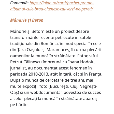
Comandă:
https://igloo.ro/carti/pachet-promo-
albumul-cule-brau-oltenesc-cai-verzi-pe-pereti/
Mândrie și Beton
Mândrie şi Beton” este un proiect despre
transformările recente petrecute în satele
tradiţionale din România, în mod special în cele
din Ţara Oaşului şi Maramureş, în urma plecării
oamenilor la muncă în străinătate. Fotograful
Petruţ Călinescu împreună cu Ioana Hodoiu,
jurnalist, au documentat acest fenomen în
perioada 2010-2013, atât în ţară, cât şi în Franţa.
După o muncă de cercetare de trei ani, mai
multe expoziţii foto (Bucureşti, Cluj, Negreşti-
Oaş) şi un webdocumentar, povestea de succes
a celor plecaţi la muncă în străinătate apare şi
pe hârtie.