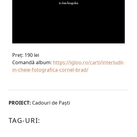
Preț: 190 lei
Comandă album:
https://igloo.ro/carti/interludii-
in-cheie-fotografica-cornel-brad/
PROIECT:
Cadouri de Paști
TAG-URI: