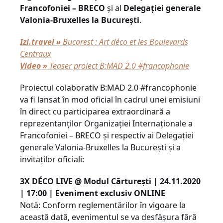
Francofoniei – BRECO
şi al
Delegaţiei generale
Valonia-Bruxelles la Bucureşti
.
Izi.travel »
Bucarest : Art déco et les Boulevards
Centraux
Video »
Teaser proiect B:MAD 2.0 #francophonie
Proiectul colaborativ B:MAD 2.0 #francophonie
va fi lansat în mod oficial în cadrul unei emisiuni
în direct cu participarea extraordinară a
reprezentanţilor Organizaţiei Internaţionale a
Francofoniei – BRECO şi respectiv ai Delegaţiei
generale Valonia-Bruxelles la Bucureşti și a
invitaților oficiali:
3X DÉCO LIVE @ Modul Cărtureşti | 24.11.2020
| 17:00 | Eveniment exclusiv ONLINE
Notă: Conform reglementărilor în vigoare la
această dată, evenimentul se va desfășura fără