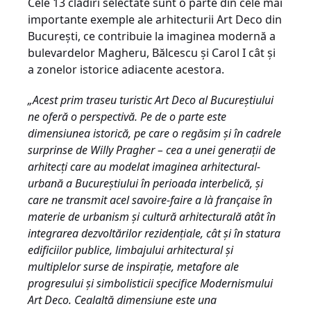
Cele 13 clădiri selectate sunt o parte din cele mai
importante exemple ale arhitecturii Art Deco din
București, ce contribuie la imaginea modernă a
bulevardelor Magheru, Bălcescu și Carol I cât și
a zonelor istorice adiacente acestora.
„Acest prim traseu turistic Art Deco al Bucureștiului
ne oferă o perspectivă. Pe de o parte este
dimensiunea istorică, pe care o regăsim și în cadrele
surprinse de Willy Pragher – cea a unei generații de
arhitecți care au modelat imaginea arhitectural-
urbană a Bucureștiului în perioada interbelică, și
care ne transmit acel savoire-faire a là française în
materie de urbanism și cultură arhitecturală atât în
integrarea dezvoltărilor rezidențiale, cât și în statura
edificiilor publice, limbajului arhitectural și
multiplelor surse de inspirație, metafore ale
progresului și simbolisticii specifice Modernismului
Art Deco. Cealaltă dimensiune este una