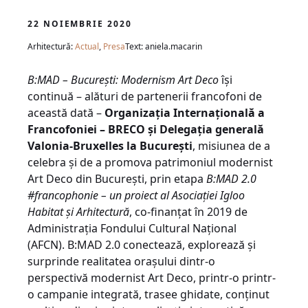
22 NOIEMBRIE 2020
Arhitectură:
Actual
,
Presa
Text: aniela.macarin
B:MAD – București: Modernism Art Deco
îşi
continuă – alături de partenerii francofoni de
această dată –
Organizaţia Internaţională a
Francofoniei – BRECO şi Delegaţia generală
Valonia-Bruxelles la Bucureşti
, misiunea de a
celebra și de a promova patrimoniul modernist
Art Deco din București, prin etapa
B:MAD 2.0
#francophonie – un proiect al Asociației Igloo
Habitat și Arhitectură
, co-finanțat în 2019 de
Administrația Fondului Cultural Național
(AFCN). B:MAD 2.0 conectează, explorează şi
surprinde realitatea orașului dintr-o
perspectivă modernist Art Deco, printr-o printr-
o campanie integrată, trasee ghidate, conţinut