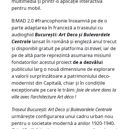
multimedia și printr-o aplicație interactivă
pentru mobil.
B:MAD 2.0 #francophonie înseamnă pe de o
parte adaptarea în franceză a traseului cu
audioghid
Bucureşti: Art Deco şi Bulevardele
Centrale
lansat în română și engleză anul trecut
și disponibil gratuit pe platforma
izi.travel
, iar de
pe de altă parte reprezintă asumarea misiunii
fondatorilor acestui proiect
de a dezvălui
publicului larg o nouă dimensiune de explorare
a valorii surprinzătoare a patrimoniului deco-
modernist din Capitală, chiar și în condițiile
excepționale pe care le trăim:
Joie de vivre dans la
ville avec l’architecture Art déco !
Traseul Bucureşti: Art Deco şi Bulevardele Centrale
urmăreşte configurarea unui cadru urban nou
pentru o societate modernă a anilor 1920-1940.