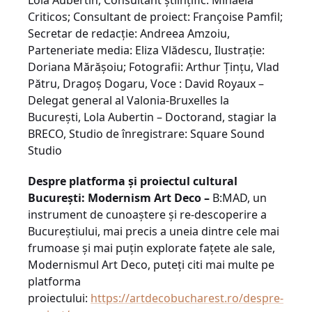
Lola Aubertin, Consultant științific: Mihaela
Criticos; Consultant de proiect: Françoise Pamfil;
Secretar de redacţie: Andreea Amzoiu,
Parteneriate media: Eliza Vlădescu, Ilustraţie:
Doriana Mărăşoiu; Fotografii: Arthur Țințu, Vlad
Pătru, Dragoş Dogaru, Voce : David Royaux –
Delegat general al Valonia-Bruxelles la
Bucureşti, Lola Aubertin – Doctorand, stagiar la
BRECO, Studio de înregistrare: Square Sound
Studio
Despre platforma şi proiectul cultural
București: Modernism Art Deco –
B:MAD, un
instrument de cunoaștere și re-descoperire a
Bucureștiului, mai precis a uneia dintre cele mai
frumoase și mai puțin explorate fațete ale sale,
Modernismul Art Deco, puteţi citi mai multe pe
platforma
proiectului:
https://artdecobucharest.ro/despre-