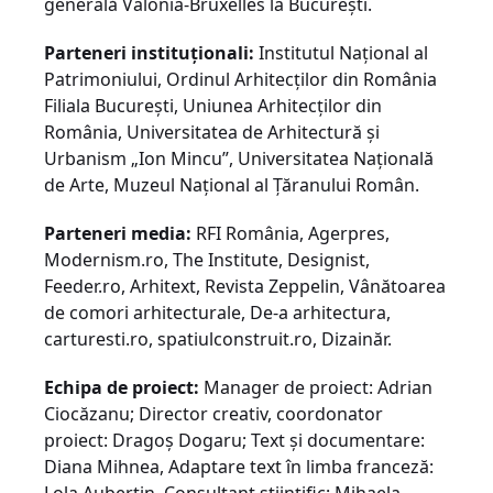
generală Valonia-Bruxelles la Bucureşti.
Parteneri instituționali:
Institutul Național al
Patrimoniului, Ordinul Arhitecților din România
Filiala Bucureşti, Uniunea Arhitecților din
România, Universitatea de Arhitectură și
Urbanism „Ion Mincu”, Universitatea Naţională
de Arte, Muzeul Național al Țăranului Român.
Parteneri media:
RFI România, Agerpres,
Modernism.ro, The Institute, Designist,
Feeder.ro, Arhitext, Revista Zeppelin, Vânătoarea
de comori arhitecturale, De-a arhitectura,
carturesti.ro, spatiulconstruit.ro, Dizainăr.
Echipa de proiect:
Manager de proiect: Adrian
Ciocăzanu; Director creativ, coordonator
proiect: Dragoș Dogaru; Text şi documentare:
Diana Mihnea, Adaptare text în limba franceză: