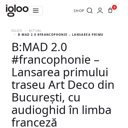
0
SHOP
IGLOO
ACTUAL
B:MAD 2.0 #FRANCOPHONIE – LANSAREA PRIMULUI TRASEU A
B:MAD 2.0
#francophonie –
Lansarea primului
traseu Art Deco din
București, cu
audioghid în limba
franceză