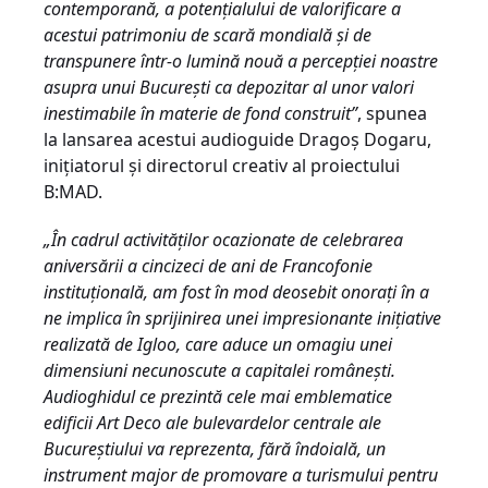
contemporană, a potențialului de valorificare a
acestui patrimoniu de scară mondială și de
transpunere într-o lumină nouă a percepției noastre
asupra unui București ca depozitar al unor valori
inestimabile în materie de fond construit”
, spunea
la lansarea acestui audioguide Dragoș Dogaru,
iniţiatorul şi directorul creativ al proiectului
B:MAD.
„În cadrul activităţilor ocazionate de celebrarea
aniversării a cincizeci de ani de Francofonie
instituţională, am fost în mod deosebit onoraţi în a
ne implica în sprijinirea unei impresionante iniţiative
realizată de Igloo, care aduce un omagiu unei
dimensiuni necunoscute a capitalei româneşti.
Audioghidul ce prezintă cele mai emblematice
edificii Art Deco ale bulevardelor centrale ale
Bucureştiului va reprezenta, fără îndoială, un
instrument major de promovare a turismului pentru