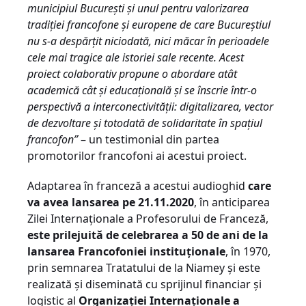
municipiul București şi unul pentru valorizarea
tradiţiei francofone şi europene de care Bucureştiul
nu s-a despărţit niciodată, nici măcar în perioadele
cele mai tragice ale istoriei sale recente. Acest
proiect colaborativ propune o abordare atât
academică cât şi educaţională şi se înscrie într-o
perspectivă a interconectivităţii: digitalizarea, vector
de dezvoltare şi totodată de solidaritate în spaţiul
francofon”
– un testimonial din partea
promotorilor francofoni ai acestui proiect.
Adaptarea în franceză a acestui audioghid
care
va avea lansarea pe 21.11.2020
, în anticiparea
Zilei Internaţionale a Profesorului de Franceză,
este prilejuită de celebrarea a 50 de ani de la
lansarea Francofoniei instituționale
, în 1970,
prin semnarea Tratatului de la Niamey şi este
realizată şi diseminată cu sprijinul financiar şi
logistic al
Organizaţiei Internaţionale a