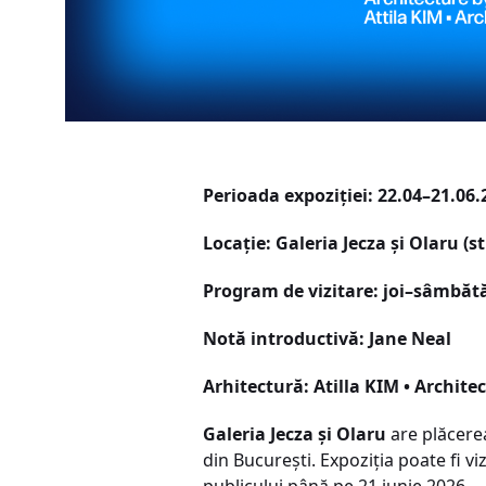
Perioada expoziției: 22.04–21.06.
Locație: Galeria Jecza și Olaru (s
Program de vizitare: joi–sâmbătă
Notă introductivă: Jane Neal
Arhitectură: Atilla KIM • Architec
Galeria Jecza și Olaru
are plăcere
din București. Expoziția poate fi v
publicului până pe 21 iunie 2026.