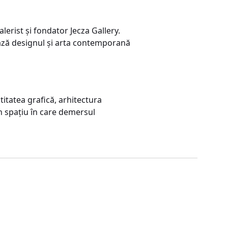
erist și fondator Jecza Gallery.
tează designul și arta contemporană
titatea grafică, arhitectura
un spațiu în care demersul