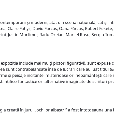
contemporani și moderni, atât din scena națională, cât și i
ea, Claire Fahys, David Farcaș, Oana Fărcaș, Robert Fekete,
rini, Justin Mortimer, Radu Oreian, Marcel Rusu, Sergiu Toma
expoziția include mai mulți pictori figurativi), sunt expuse 
tea sunt contrabalansate însă de lucrări care au luat titlul
Bl
me și peisaje incitante, misterioase ori nepământești care nu
tiințifico-fantastice ori alternative imaginate de scriitori p
gia creată în jurul „ochilor albaștri” a fost întotdeauna una