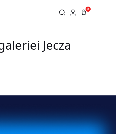
0
galeriei Jecza