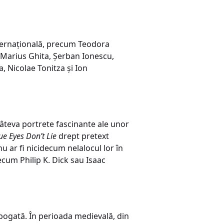
nternațională, precum Teodora
 Marius Ghita, Șerban Ionescu,
, Nicolae Tonitza și Ion
câteva portrete fascinante ale unor
ue Eyes Don’t Lie
drept pretext
 ar fi nicidecum nelalocul lor în
recum Philip K. Dick sau Isaac
 bogată. În perioada medievală, din