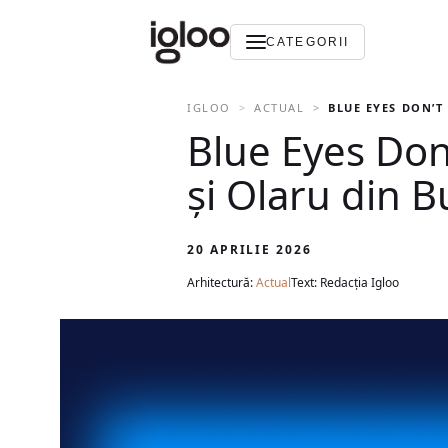
CATEGORII
IGLOO
ACTUAL
BLUE EYES DON’T 
Blue Eyes Don’
și Olaru din B
20 APRILIE 2026
Arhitectură:
Actual
Text: Redacția Igloo