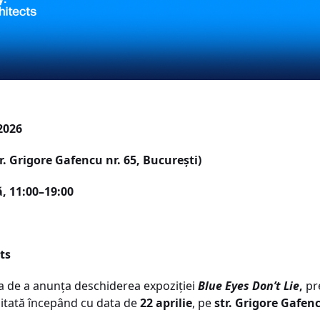
2026
tr. Grigore Gafencu nr. 65, București)
, 11:00–19:00
ts
a de a anunța deschiderea expoziției
Blue Eyes Don’t Lie
,
pr
izitată începând cu data de
22 aprilie
, pe
str. Grigore Gafenc