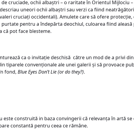
de cruciade, ochii albaștri – o raritate în Orientul Mijlociu – 
criau uneori ochii albaștri sau verzi ca fiind neatrăgători 
valeri cruciați occidentali). Amulete care să ofere protecți
 purtate pentru a îndepărta deochiul, culoarea fiind aleasă 
ea că pot face blesteme.
nturează ca o invitație deschisă către un mod de a privi d
n tiparele convenționale ale unei galerii și să provoace publ
în fond,
Blue Eyes Don’t Lie (or do they?)
.
aru este construită in baza convingerii că relevanța în artă s
upare constantă pentru ceea ce rămâne.