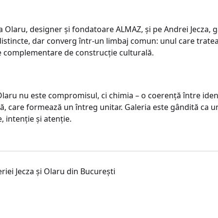
Olaru, designer și fondatoare ALMAZ, și pe Andrei Jecza, gal
e distincte, dar converg într-un limbaj comun: unul care tra
me complementare de construcție culturală.
Olaru nu este compromisul, ci chimia – o coerență între iden
lă, care formează un întreg unitar. Galeria este gândită ca 
, intenție și atenție.
riei Jecza și Olaru din București