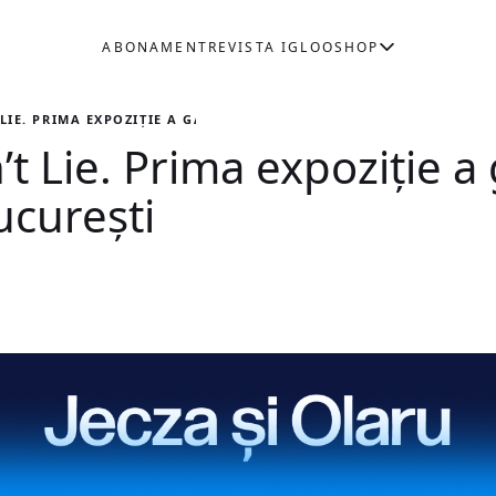
ABONAMENT
REVISTA IGLOO
SHOP
LIE. PRIMA EXPOZIȚIE A GALERIEI JECZA ȘI OLARU DIN BUCUREȘTI
t Lie. Prima expoziție a 
ucurești