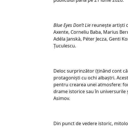
Blue Eyes Don’t Lie
reunește artiști 
Axente, Corneliu Baba, Marius Berc
Adéla Janskà, Péter Jecza, Genti Ko
Țuculescu.
Deloc surprinzător (ținând cont că 
protagoniști cu ochi albaștri. Aces
pentru crearea unei atmosfere: for
drame istorice sau în universurile ș
Asimov.
Din punct de vedere istoric, mitolo