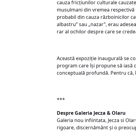
cauza fricțiunilor culturale cauzate 
musulmani din vremea respectivă des
probabil din cauza războinicilor ca
albastru” sau „nazar”, erau adesea
rar al ochilor despre care se cred
Această expoziție inaugurală se co
program care își propune să iasă di
conceptuală profundă. Pentru că, 
***
Despre Galeria Jecza & Olaru
Galeria nou infiintata, Jecza si Ol
rigoare, discernământ și o preoc