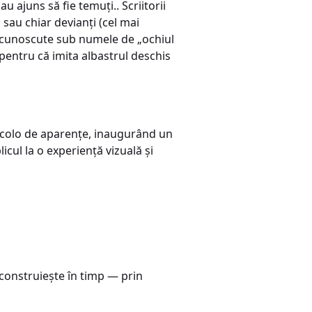
au ajuns să fie temuți.. Scriitorii
sau chiar devianți (cel mai
e, cunoscute sub numele de „ochiul
pentru că imita albastrul deschis
incolo de aparențe, inaugurând un
icul la o experiență vizuală și
e construiește în timp — prin