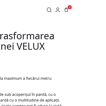
0
Ă, CU AJUTORUL LUCARNEI VELUX
 trasformarea
arnei VELUX
re la maximum a fiecărui metru
 de sub acoperișul în pantă, cu o
rdă cu o multitudine de aplicații.
, toate acestea pot fi aduse la viață