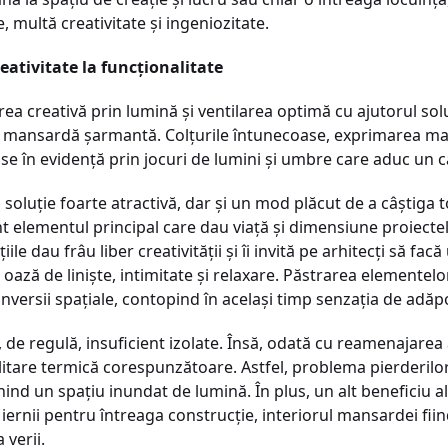
te, multă creativitate și ingeniozitate.
eativitate la funcționalitate
rea creativă prin lumină și ventilarea optimă cu ajutorul solu
mansardă șarmantă. Colțurile întunecoase, exprimarea materia
se în evidență prin jocuri de lumini și umbre care aduc un ca
o soluție foarte atractivă, dar și un mod plăcut de a câștiga t
 elementul principal care dau viață și dimensiune proiecte
ile dau frâu liber creativității și îi invită pe arhitecți să fac
ază de liniște, intimitate și relaxare. Păstrarea elementelor 
onversii spațiale, contopind în același timp senzația de adăp
, de regulă, insuficient izolate. Însă, odată cu reamenajarea a
litare termică corespunzătoare. Astfel, problema pierderilor
nd un spațiu inundat de lumină. În plus, un alt beneficiu al
 iernii pentru întreaga construcție, interiorul mansardei fiin
verii.