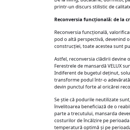
printr-un discurs stilistic de calita
Reconversia funcțională: de la cr
Reconversia funcțională, valorifica
pod o altă perspectivă, devenind o 
construcției, toate acestea sunt pu
Astfel, reconversia clădirii devine 
Ferestrele de mansardă VELUX sunt
Indiferent de bugetul deținut, soluți
transforme podul într-o adevărată o
devin punctul forte al oricărei rec
Se știe că podurile neutilizate sunt
învelitoarea beneficiază de o reabi
parte a trecutului, mansarda deveni
costurilor de încălzire pe perioada
temperatură optimă și pe perioada 