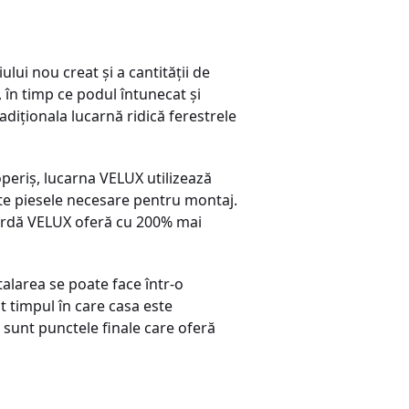
ui nou creat și a cantității de
în timp ce podul întunecat și
diționala lucarnă ridică ferestrele
operiș, lucarna VELUX utilizează
te piesele necesare pentru montaj.
sardă VELUX oferă cu 200% mai
alarea se poate face într-o
lt timpul în care casa este
r sunt punctele finale care oferă