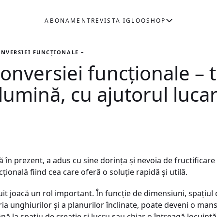
ABONAMENT
REVISTA IGLOO
SHOP
ONVERSIEI FUNCȚIONALE – TRASFORMAREA SPAȚIULUI PRIN LUMIN
conversiei funcționale –
 lumină, cu ajutorul luc
tă în prezent, a adus cu sine dorința și nevoia de fructifica
cțională fiind cea care oferă o soluție rapidă și utilă.
cuit joacă un rol important. În funcție de dimensiuni, spațiul
 unghiurilor și a planurilor înclinate, poate deveni o mansa
ână la spațiu de creație și lucru sau chiar o întreagă locuință