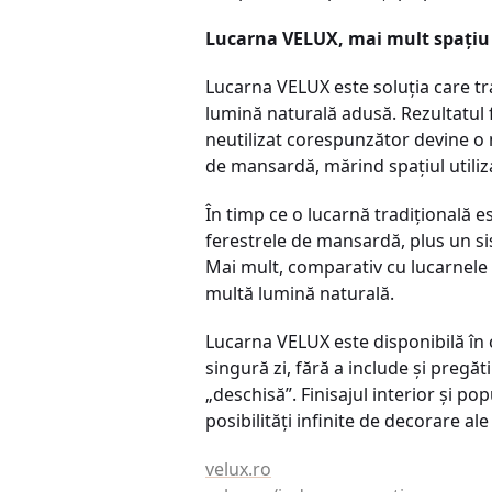
Lucarna VELUX, mai mult spațiu 
Lucarna VELUX este soluția care tr
lumină naturală adusă. Rezultatul 
neutilizat corespunzător devine o 
de mansardă, mărind spațiul utiliza
În timp ce o lucarnă tradițională e
ferestrele de mansardă, plus un s
Mai mult, comparativ cu lucarnele
multă lumină naturală.
Lucarna VELUX este disponibilă în 
singură zi, fără a include și pregăt
„deschisă”. Finisajul interior și p
posibilități infinite de decorare ale
velux.ro