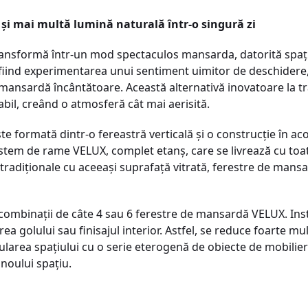
și mai multă lumină naturală într-o singură zi
ansformă într-un mod spectaculos mansarda, datorită spațiul
fiind experimentarea unui sentiment uimitor de deschidere, 
mansardă încântătoare. Această alternativă inovatoare la tra
bil, creând o atmosferă cât mai aerisită.
ste formată dintr-o fereastră verticală și o construcție în ac
istem de rame VELUX, complet etanș, care se livrează cu toa
 tradiționale cu aceeași suprafață vitrată, ferestre de man
combinații de câte 4 sau 6 ferestre de mansardă VELUX. Inst
irea golului sau finisajul interior. Astfel, se reduce foarte mu
opularea spațiului cu o serie eterogenă de obiecte de mobilie
 noului spațiu.