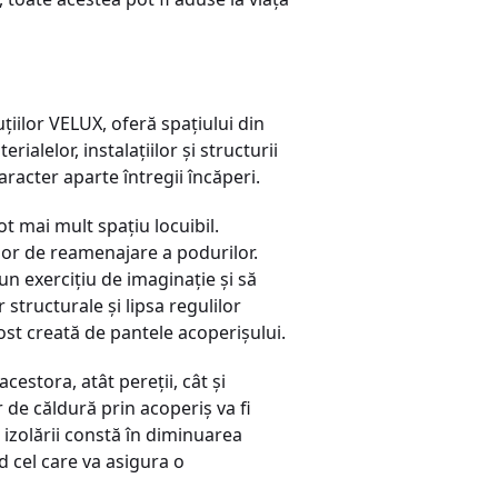
țiilor VELUX, oferă spațiului din
lelor, instalațiilor și structurii
racter aparte întregii încăperi.
ot mai mult spațiu locuibil.
lor de reamenajare a podurilor.
ă un exercițiu de imaginație și să
structurale și lipsa regulilor
ost creată de pantele acoperișului.
cestora, atât pereții, cât și
 de căldură prin acoperiș va fi
 izolării constă în diminuarea
d cel care va asigura o