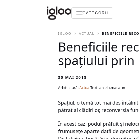
CATEGORII
IGLOO
ACTUAL
BENEFICIILE REC
Beneficiile re
spațiului prin
30 MAI 2018
Arhitectură:
Actual
Text: aniela.macarin
Spațiul, o temă tot mai des întâlni
pătrat al clădirilor, reconversia fun
În acest caz, podul prăfuit și nelo
frumusețe aparte dată de geometria
De la living, bucătărie, dormitor, p