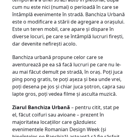
cum nu este nici (numai) o perioadă în care se
întâmplă evenimente în stradă. Banchiza Urbană
este o modificare a stării de agregare a oraşului.
Este un teren mobil, care apare şi dispare în
diverse locuri, pe care se întâmplă lucruri fireşti,
dar devenite nefireşti acolo.
Banchiza urbană propune celor care se
aventurează pe ea să facă lucruri pe care nu le-
au mai făcut demult pe stradă, în oraş. Poţi juca
ping pong gratis, te poţi aşeza şi bea unde vrei,
poţi desena pe jos şi chiar juca şotron, capra sau
lapte gros, poţi vedea filme şi asculta muzică.
Ziarul Banchiza Urbană
– pentru citit, stat pe
el, făcut coifuri sau avioane – prezent în
majoritatea locaţiilor care găzduiesc
evenimentele Romanian Design Week (şi
bineînţeles pe Banchiză) aşteaptă să fie răsfoit