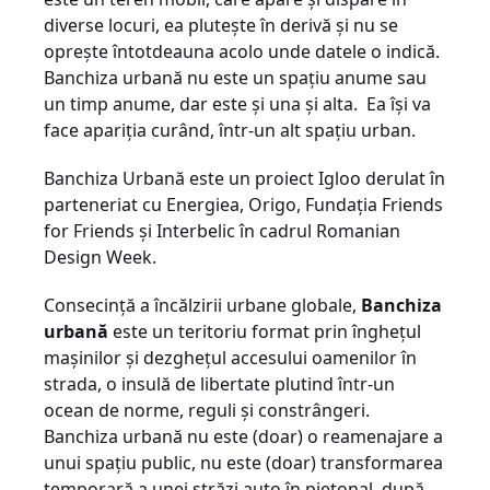
diverse locuri, ea plutește în derivă și nu se
oprește întotdeauna acolo unde datele o indică.
Banchiza urbană nu este un spațiu anume sau
un timp anume, dar este și una și alta. Ea își va
face apariția curând, într-un alt spațiu urban.
Banchiza Urbană este un proiect Igloo derulat în
parteneriat cu Energiea, Origo, Fundaţia Friends
for Friends şi Interbelic în cadrul Romanian
Design Week.
Consecinţă a încălzirii urbane globale,
Banchiza
urbană
este un teritoriu format prin îngheţul
maşinilor şi dezgheţul accesului oamenilor în
strada, o insulă de libertate plutind într-un
ocean de norme, reguli şi constrângeri.
Banchiza urbană nu este (doar) o reamenajare a
unui spaţiu public, nu este (doar) transformarea
temporară a unei străzi auto în pietonal, după