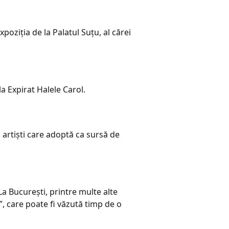
oziția de la Palatul Suțu, al cărei
a Expirat Halele Carol.
u artiști care adoptă ca sursă de
 La București, printre multe alte
i”, care poate fi văzută timp de o