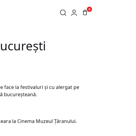
0
ucurești
 face la festivaluri și cu alergat pe
ână bucureșteană.
 seara la Cinema Muzeul Țăranului.