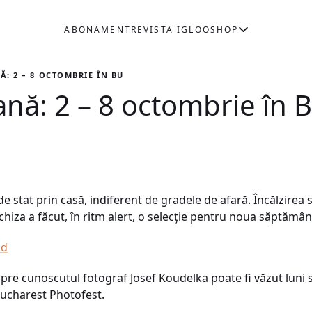
ABONAMENT
REVISTA IGLOO
SHOP
: 2 – 8 OCTOMBRIE ÎN BUCUREȘTI
nă: 2 – 8 octombrie în B
e stat prin casă, indiferent de gradele de afară. Încălzirea se
chiza a făcut, în ritm alert, o selecție pentru noua săptăm
nd
spre cunoscutul fotograf Josef Koudelka poate fi văzut luni
Bucharest Photofest.