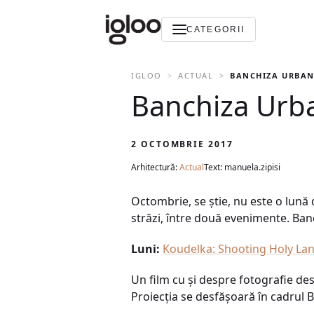
CATEGORII
IGLOO
ACTUAL
BANCHIZA URBANĂ
Banchiza Urba
2 OCTOMBRIE 2017
Arhitectură:
Actual
Text: manuela.zipisi
Octombrie, se știe, nu este o lună d
străzi, între două evenimente. Ban
Luni:
Koudelka: Shooting Holy La
Un film cu și despre fotografie de
Proiecția se desfășoară în cadrul 