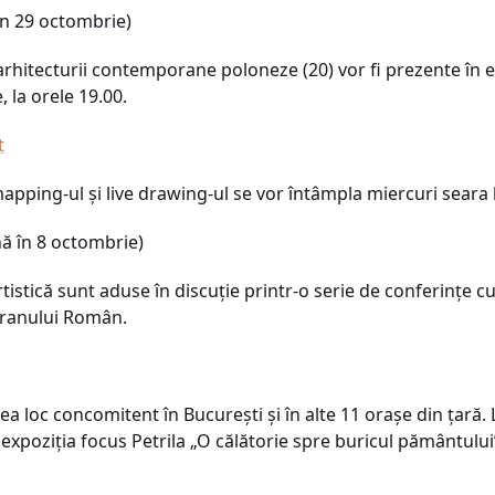
n 29 octombrie)
rhitecturii contemporane poloneze (20) vor fi prezente în exp
 la orele 19.00.
t
apping-ul și live drawing-ul se vor întâmpla miercuri seara l
ă în 8 octombrie)
rtistică sunt aduse în discuție printr-o serie de conferințe c
ăranului Român.
vea loc concomitent în București și în alte 11 orașe din țară.
la expoziția focus Petrila „O călătorie spre buricul pământulu