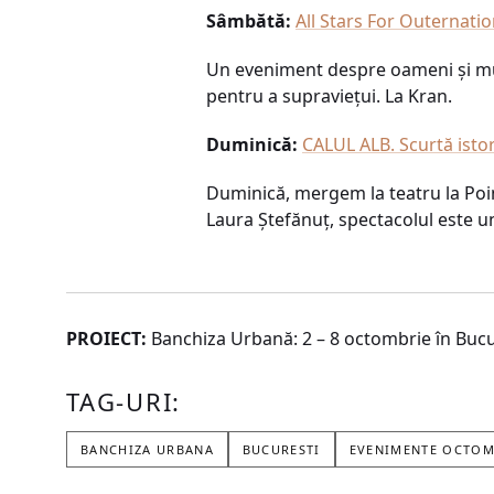
Sâmbătă:
All Stars For Outernatio
Un eveniment despre oameni și muzi
pentru a supraviețui. La Kran.
Duminică:
CALUL ALB. Scurtă istor
Duminică, mergem la teatru la Poin
Laura Ștefănuț, spectacolul este u
PROIECT:
Banchiza Urbană: 2 – 8 octombrie în Bucu
TAG-URI:
BANCHIZA URBANA
BUCURESTI
EVENIMENTE OCTOM