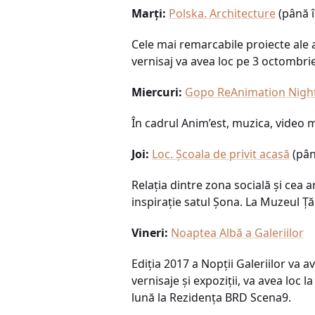
Marți:
Polska. Architecture
(până î
Cele mai remarcabile proiecte ale a
vernisaj va avea loc pe 3 octombrie,
Miercuri:
Gopo ReAnimation Nigh
În cadrul Anim’est, muzica, video m
Joi:
Loc. Școala de privit acasă
(pân
Relația dintre zona socială și cea a
inspirație satul Șona. La Muzeul Ț
Vineri:
Noaptea Albă a Galeriilor
Ediția 2017 a Nopții Galeriilor va a
vernisaje și expoziții, va avea loc 
lună la Rezidența BRD Scena9.