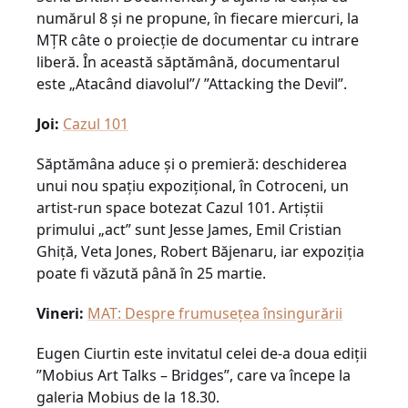
numărul 8 și ne propune, în fiecare miercuri, la
MȚR câte o proiecție de documentar cu intrare
liberă. În această săptămână, documentarul
este „Atacând diavolul”/ ”Attacking the Devil”.
Joi:
Cazul 101
Săptămâna aduce și o premieră: deschiderea
unui nou spațiu expozițional, în Cotroceni, un
artist-run space botezat Cazul 101. Artiștii
primului „act” sunt Jesse James, Emil Cristian
Ghiță, Veta Jones, Robert Băjenaru, iar expoziția
poate fi văzută până în 25 martie.
Vineri:
MAT: Despre frumusețea însingurării
Eugen Ciurtin este invitatul celei de-a doua ediții
”Mobius Art Talks – Bridges”, care va începe la
galeria Mobius de la 18.30.