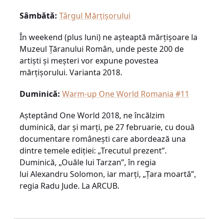
Sâmbătă:
Târgul Mărțișorului
În weekend (plus luni) ne așteaptă mărțișoare la
Muzeul Țăranului Român, unde peste 200 de
artiști și meșteri vor expune povestea
mărțișorului. Varianta 2018.
Duminică:
Warm-up One World Romania #11
Așteptând One World 2018, ne încălzim
duminică, dar și marți, pe 27 februarie, cu două
documentare românești care abordează una
dintre temele ediției: „Trecutul prezent”.
Duminică, „Ouăle lui Tarzan”, în regia
lui Alexandru Solomon, iar marți, „Țara moartă”,
regia Radu Jude. La ARCUB.