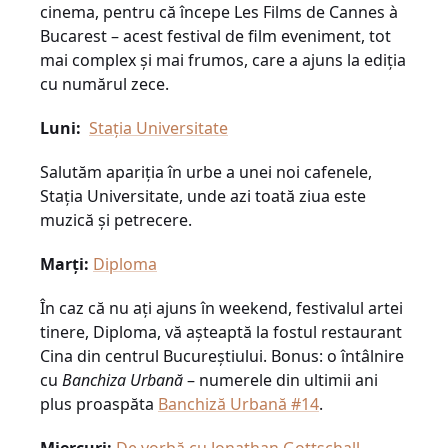
cinema, pentru că începe Les Films de Cannes à
Bucarest – acest festival de film eveniment, tot
mai complex și mai frumos, care a ajuns la ediția
cu numărul zece.
Luni:
Stația Universitate
Salutăm apariția în urbe a unei noi cafenele,
Stația Universitate, unde azi toată ziua este
muzică și petrecere.
Marți:
Diploma
În caz că nu ați ajuns în weekend, festivalul artei
tinere, Diploma, vă așteaptă la fostul restaurant
Cina din centrul Bucureștiului. Bonus: o întâlnire
cu
Banchiza Urbană
– numerele din ultimii ani
plus proaspăta
Banchiză Urbană #14
.