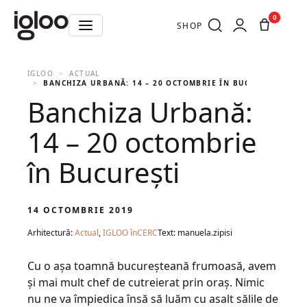
0
SHOP
IGLOO
ACTUAL
BANCHIZA URBANĂ: 14 – 20 OCTOMBRIE ÎN BUCUREȘTI
Banchiza Urbană:
14 – 20 octombrie
în București
14 OCTOMBRIE 2019
Arhitectură:
Actual
,
IGLOO înCERC
Text: manuela.zipisi
Cu o așa toamnă bucureșteană frumoasă, avem
și mai mult chef de cutreierat prin oraș. Nimic
nu ne va împiedica însă să luăm cu asalt sălile de