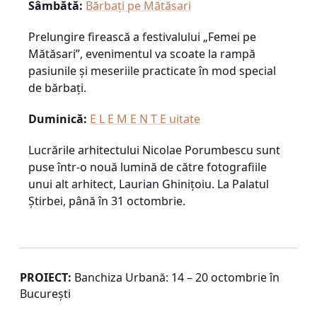
Sâmbătă:
Bărbați pe Mătăsari
Prelungire firească a festivalului „Femei pe
Mătăsari”, evenimentul va scoate la rampă
pasiunile și meseriile practicate în mod special
de bărbați.
Duminică:
E L E M E N T E uitate
Lucrările arhitectului Nicolae Porumbescu sunt
puse într-o nouă lumină de către fotografiile
unui alt arhitect, Laurian Ghinițoiu. La Palatul
Știrbei, până în 31 octombrie.
PROIECT:
Banchiza Urbană: 14 – 20 octombrie în
București