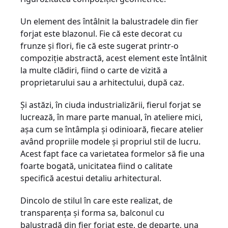
Un element des întâlnit la balustradele din fier
forjat este blazonul. Fie că este decorat cu
frunze şi flori, fie că este sugerat printr-o
compoziţie abstractă, acest element este întâlnit
la multe clădiri, fiind o carte de vizită a
proprietarului sau a arhitectului, după caz.
Şi astăzi, în ciuda industrializării, fierul forjat se
lucrează, în mare parte manual, în ateliere mici,
aşa cum se întâmpla şi odinioară, fiecare atelier
având propriile modele şi propriul stil de lucru.
Acest fapt face ca varietatea formelor să fie una
foarte bogată, unicitatea fiind o calitate
specifică acestui detaliu arhitectural.
Dincolo de stilul în care este realizat, de
transparenţa şi forma sa, balconul cu
balustradă din fier forjat este, de departe, una