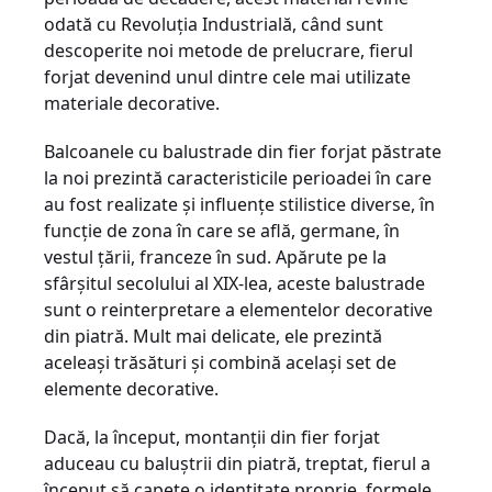
odată cu Revoluţia Industrială, când sunt
descoperite noi metode de prelucrare, fierul
forjat devenind unul dintre cele mai utilizate
materiale decorative.
Balcoanele cu balustrade din fier forjat păstrate
la noi prezintă caracteristicile perioadei în care
au fost realizate şi influenţe stilistice diverse, în
funcţie de zona în care se află, germane, în
vestul ţării, franceze în sud. Apărute pe la
sfârşitul secolului al XIX-lea, aceste balustrade
sunt o reinterpretare a elementelor decorative
din piatră. Mult mai delicate, ele prezintă
aceleaşi trăsături şi combină acelaşi set de
elemente decorative.
Dacă, la început, montanţii din fier forjat
aduceau cu baluştrii din piatră, treptat, fierul a
început să capete o identitate proprie, formele