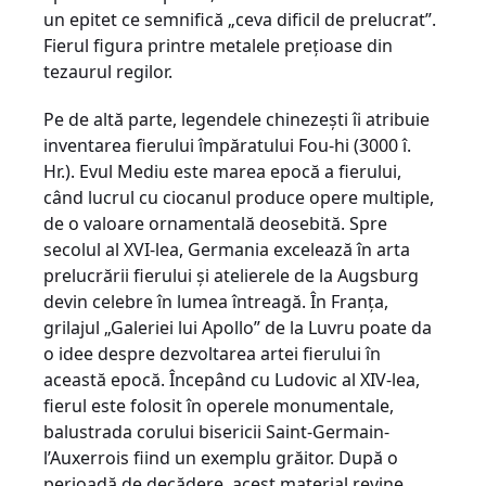
un epitet ce semnifică „ceva dificil de prelucrat”.
Fierul figura printre metalele preţioase din
tezaurul regilor.
Pe de altă parte, legendele chinezeşti îi atribuie
inventarea fierului împăratului Fou-hi (3000 î.
Hr.). Evul Mediu este marea epocă a fierului,
când lucrul cu ciocanul produce opere multiple,
de o valoare ornamentală deosebită. Spre
secolul al XVI-lea, Germania excelează în arta
prelucrării fierului şi atelierele de la Augsburg
devin celebre în lumea întreagă. În Franţa,
grilajul „Galeriei lui Apollo” de la Luvru poate da
o idee despre dezvoltarea artei fierului în
această epocă. Începând cu Ludovic al XIV-lea,
fierul este folosit în operele monumentale,
balustrada corului bisericii Saint-Germain-
l’Auxerrois fiind un exemplu grăitor. După o
perioadă de decădere, acest material revine