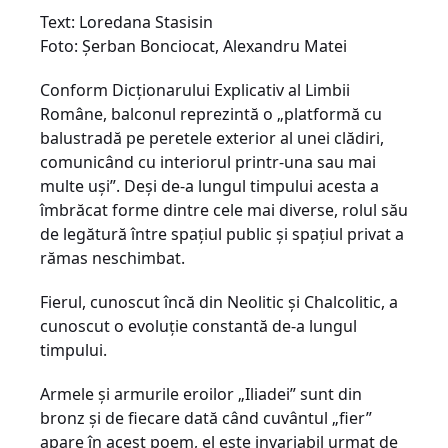
Text: Loredana Stasisin
Foto: Şerban Bonciocat, Alexandru Matei
Conform Dicţionarului Explicativ al Limbii
Române, balconul reprezintă o „platformă cu
balustradă pe peretele exterior al unei clădiri,
comunicând cu interiorul printr-una sau mai
multe uşi”. Deşi de-a lungul timpului acesta a
îmbrăcat forme dintre cele mai diverse, rolul său
de legătură între spaţiul public şi spaţiul privat a
rămas neschimbat.
Fierul, cunoscut încă din Neolitic şi Chalcolitic, a
cunoscut o evoluţie constantă de-a lungul
timpului.
Armele şi armurile eroilor „Iliadei” sunt din
bronz şi de fiecare dată când cuvântul „fier”
apare în acest poem, el este invariabil urmat de